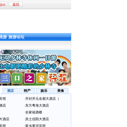
lish
返回
根游
旅游论坛
酒店
特产
娱乐
美食
宾馆
·
开封开元名都大酒店（
酒店
·
东方粤海大酒店
·
全家福酒楼
大酒店
·
其士信阳大酒店
宾馆
·
新乡黄河宾馆