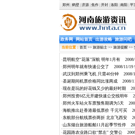
郑州
|
鹤壁
|
济源
|
焦作
|
开封
|
洛阳
|
南阳
|
平
政务网
网站首页
出游攻略
旅游问吧
当前位置：
首页
>>
旅游贴士
>>
旅游提醒
>>
·
昆明航空“花落”深航 明年1月有
2008/1
·
郑州明年就有快速公交了
2008/11/19 9
·
武汉到郑州乘飞机 只需40分钟
2008/11
·
圣诞期间机票价格同比涨两成
2008/11/
·
现在是玩的好花钱又少的最好时期
2008
·
郑州投资6亿元开建快速公交线明年
200
·
郑州火车站火车票预售期调为5天
2008/
·
海航推出赴香港最低票价 千元可买
200
·
东航部分航线票价两折 北京飞西安
200
·
山东烟台旅游船舶11月起季节性停
2008
·
花园路农业路口欲“禁左” 交警公
2008/