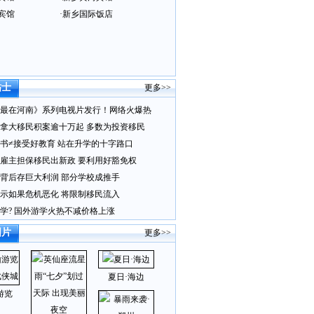
宾馆
·
新乡国际饭店
贴士
更多>>
最在河南》系列电视片发行！网络火爆热
拿大移民积案逾十万起 多数为投资移民
书≠接受好教育 站在升学的十字路口
雇主担保移民出新政 要利用好豁免权
背后存巨大利润 部分学校成推手
示如果危机恶化 将限制移民流入
学? 国外游学火热不减价格上涨
图片
更多>>
夏日·海边
游览