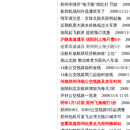
·
郑州市绕开“电子眼”闯红灯 罚款
2008/
·
新郑机场到许昌通班车了
2008/11/12 8
·
驾车请注意：京珠北韶关段明起施
2008
·
近期机票大跳水价格低过火车票
2008/1
·
洛阳起飞航班 提前预订优惠
2008/11/1
·
沪陕高速通车 信阳到上海只需8小
2008
·
连霍高速减压 郑州到上海少跑5小
2008
·
法航长途航班经济舱加收“上位”
2008/1
·
嵩山北路 整治将变为双向八车道
2008/
·
14条公交线路临时改线
2008/11/10 8:3
·
14条公交线路周三起临时改线
2008/11/
·
河南郑州详细公交线路及发车时间
2008
·
洛阳到北京航班增加为每天2班
2008/11
·
开封公交线路一览表
2008/11/6 11:01:
·
明年1月5日前 郑州飞海南打3折
2008/1
·
郑州K963、K903公交线路9日起调整
20
·
郑州包机可直飞台湾大陆21城市可
2008
·
连霍高速郑州站更名为郑州柳林站
2008