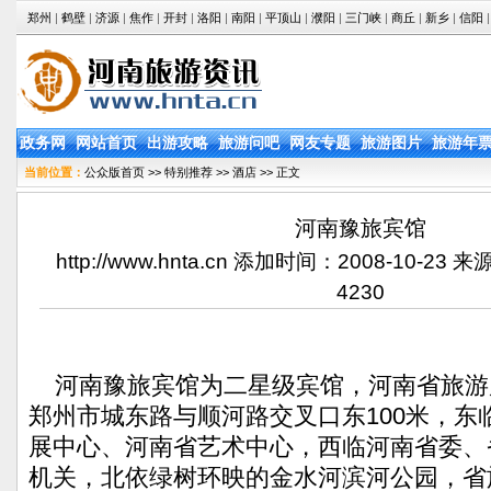
郑州
|
鹤壁
|
济源
|
焦作
|
开封
|
洛阳
|
南阳
|
平顶山
|
濮阳
|
三门峡
|
商丘
|
新乡
|
信阳
|
政务网
网站首页
出游攻略
旅游问吧
网友专题
旅游图片
旅游年
当前位置：
公众版首页
>>
特别推荐
>>
酒店
>> 正文
河南豫旅宾馆
http://www.hnta.cn 添加时间：2008-10-
4230
河南豫旅宾馆为二星级宾馆，河南省旅游
郑州市城东路与顺河路交叉口东100米，东
展中心、河南省艺术中心，西临河南省委、
机关，北依绿树环映的金水河滨河公园，省