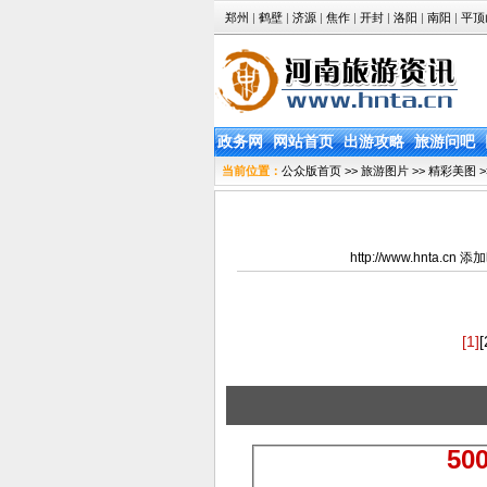
郑州
|
鹤壁
|
济源
|
焦作
|
开封
|
洛阳
|
南阳
|
平顶
政务网
网站首页
出游攻略
旅游问吧
当前位置：
公众版首页
>>
旅游图片
>>
精彩美图
>
http://www.hnta.
[1]
[