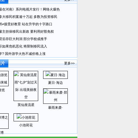
最在河南》系列电视片发行！网络火爆热
拿大移民积案逾十万起 多数为投资移民
书≠接受好教育 站在升学的十字路口
雇主担保移民出新政 要利用好豁免权
背后存巨大利润 部分学校成推手
示如果危机恶化 将限制移民流入
学? 国外游学火热不减价格上涨
图片
更多>>
夏日·海边
游览
英仙座流星
暴雨来袭·
小池荷花
绿博