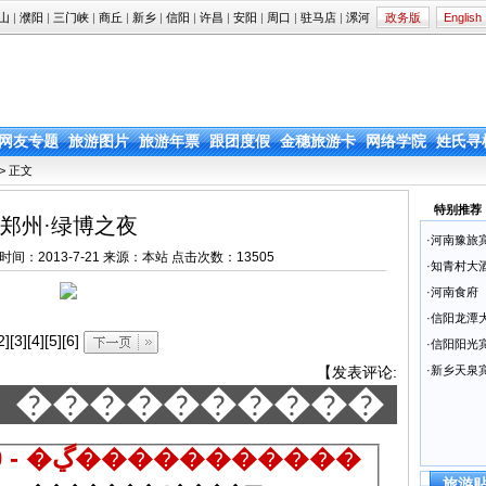
山
|
濮阳
|
三门峡
|
商丘
|
新乡
|
信阳
|
许昌
|
安阳
|
周口
|
驻马店
|
漯河
政务版
English
网友专题
旅游图片
旅游年票
跟团度假
金穗旅游卡
网络学院
姓氏寻
> 正文
特别推荐
郑州·绿博之夜
·
河南豫旅
cn 添加时间：2013-7-21 来源：本站 点击次数：
13505
·
知青村大
·
河南食府
·
信阳龙潭
2]
[3]
[4]
[5]
[6]
·
信阳阳光
【
发表评论
:
·
新乡天泉
����������
500 - �ڲ�����������
旅游