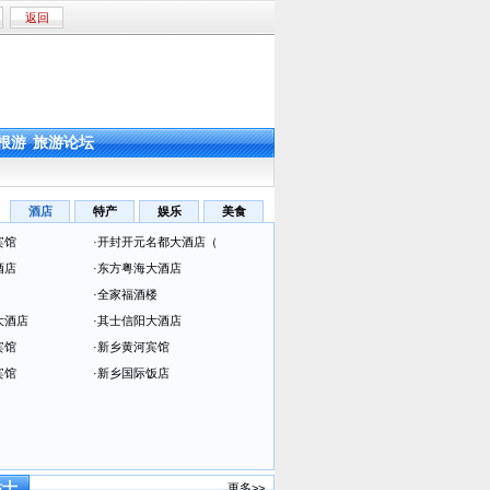
返回
根游
旅游论坛
酒店
特产
娱乐
美食
宾馆
·
开封开元名都大酒店（
酒店
·
东方粤海大酒店
·
全家福酒楼
大酒店
·
其士信阳大酒店
宾馆
·
新乡黄河宾馆
宾馆
·
新乡国际饭店
贴士
更多>>