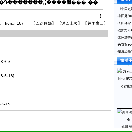
�����ҵ���Դ�������⣬����޷���ʾ��
·
《中国之
】
·
中国赴加
辑：henan18) 【回到顶部】 【返回上页】 【关闭窗口】
·
去国外念
·
澳洲海外
·
国际游学
·
英首相表
·
是游还是
旅游
13-6-5]
13-5-16]
万岁山
]
-5-15]
郑州·