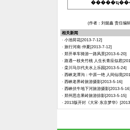
(作者：刘懿鑫 责任编
相关新闻
·
小池荷花
[2013-7-12]
·
旅行河南·仲夏
[2013-7-12]
·
郑开单车骑游一路风景
[2013-6-20]
·
路遇一枝夹竹桃 人生长青应似君
[20
·
栾川马尔代夫水上乐园
[2013-5-24]
·
西峡龙潭沟：中原一绝 人间仙境
[20
·
西峡老界岭旅游摄影
[2013-5-16]
·
西峡伏牛地下河旅游摄影
[2013-5-16
·
郑州思念果岭旅游掠影
[2013-5-15]
·
2013版开封《大宋·东京梦华》
[2013