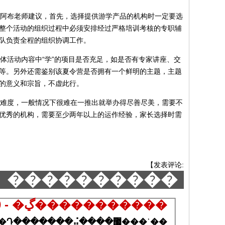
阿布老师建议，首先，选择提供游学产品的机构时一定要选
整个活动的组织过程中必须安排经过严格培训考核的专职辅
队负责全程的组织协调工作。
活动内容中“学”的项目是否充足，如是否有专家讲座、交
等。另外还需鉴别该夏令营是否拥有一个鲜明的主题，主题
的意义和宗旨，不虚此行。
难度，一般情况下很难在一推出就举办得尽善尽美，需要不
优秀的机构，需要至少两年以上的运作经验，家长选择时需
【
发表评论
:
����������
500 - �ڲ�����������
�����ҵ���Դ�������⣬����޷���ʾ��