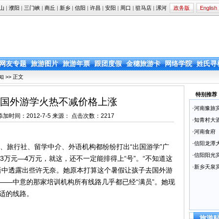
山
|
濮阳
|
三门峡
|
商丘
|
新乡
|
信阳
|
许昌
|
安阳
|
周口
|
驻马店
|
漯河
政务版
English
网友专题
旅游图片
旅游年票
跟团度假
金穗旅游卡
网络学院
姓氏寻
知
>> 正文
特别推荐
 国外游学火热不减价格上涨
·
河南豫旅
a.cn 添加时间：2012-7-5 来源： 点击次数：
2217
·
知青村大
·
河南食府
·
信阳龙潭
旅行社、留学中介、外语机构都纷纷打出“出国游学”广
·
信阳阳光
3万元—4万元，就这，还不一定能排得上“号”。“不知道这
·
新乡天泉
语中透露出些许无奈。她原本打算这个暑假让孩子去国外游
——中意的那家培训机构所有线路几乎都已经“满员”。她现
适的线路。
旅游