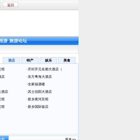
返回
根游
旅游论坛
酒店
特产
娱乐
美食
宾馆
·
开封开元名都大酒店（
酒店
·
东方粤海大酒店
·
全家福酒楼
大酒店
·
其士信阳大酒店
宾馆
·
新乡黄河宾馆
宾馆
·
新乡国际饭店
贴士
更多>>