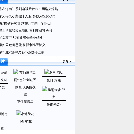
最在河南》系列电视片发行！网络火爆热
拿大移民积案逾十万起 多数为投资移民
书≠接受好教育 站在升学的十字路口
雇主担保移民出新政 要利用好豁免权
背后存巨大利润 部分学校成推手
示如果危机恶化 将限制移民流入
学? 国外游学火热不减价格上涨
图片
更多>>
夏日·海边
游览
英仙座流星
暴雨来袭·
小池荷花
绿博