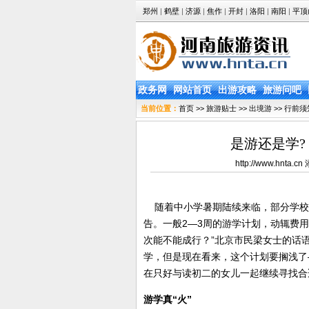
郑州
|
鹤壁
|
济源
|
焦作
|
开封
|
洛阳
|
南阳
|
平顶
政务网
网站首页
出游攻略
旅游问吧
当前位置：
首页
>>
旅游贴士
>>
出境游
>>
行前须
是游还是学?
http://www.hnt
随着中小学暑期陆续来临，部分学校、
告。一般2—3周的游学计划，动辄费用
次能不能成行？”北京市民梁女士的话
学，但是现在看来，这个计划要搁浅了
在只好与读初二的女儿一起继续寻找合
游学真“火”