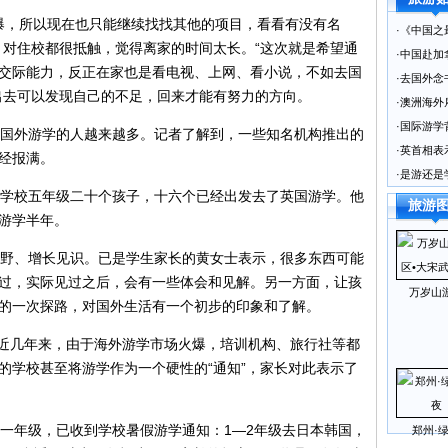
爆，所以现在也只能继续找找其他的项目，看看有没有名
·
《中国之
，对住校都很抵触，觉得离家的时间太长。“这次就是希望通
·
中国赴加
交际能力，反正在家也是看电视、上网、看小说，不如去国
·
去国外念
出去可以发现自己的不足，回来才能有努力的方向。
·
澳洲海外
·
国际游学
国外游学的人越来越多。记者了解到，一些知名机构推出的
·
英首相表
经报满。
·
是游还是
学校五年级二十个孩子，十六个已经出发去了英国游学。他
旅游
游学半年。
野、增长见识。已是学生家长的黄女士表示，很多东西可能
过，实际见过之后，会有一些体会和见解。另一方面，让孩
万岁山
的一次探路，对国外生活有一个初步的印象和了解。
近几年来，由于海外游学市场火爆，培训机构、旅行社等都
的学校甚至将游学作为一个硬性的“通知”，家长对此表示了
小学一年级，已收到学校暑假游学通知：1—2年级去日本韩国，
郑州·