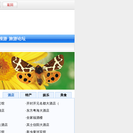
返回
根游
旅游论坛
酒店
特产
娱乐
美食
宾馆
·
开封开元名都大酒店（
酒店
·
东方粤海大酒店
·
全家福酒楼
大酒店
·
其士信阳大酒店
宾馆
·
新乡黄河宾馆