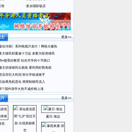
宾馆
·
新乡国际饭店
贴士
更多>>
最在河南》系列电视片发行！网络火爆热
拿大移民积案逾十万起 多数为投资移民
书≠接受好教育 站在升学的十字路口
雇主担保移民出新政 要利用好豁免权
背后存巨大利润 部分学校成推手
示如果危机恶化 将限制移民流入
学? 国外游学火热不减价格上涨
图片
更多>>
夏日·海边
游览