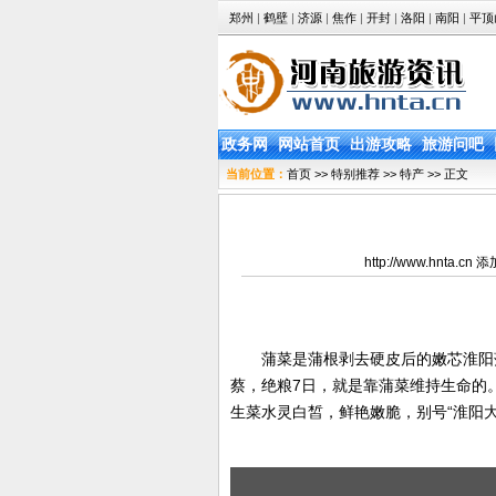
郑州
|
鹤壁
|
济源
|
焦作
|
开封
|
洛阳
|
南阳
|
平顶
政务网
网站首页
出游攻略
旅游问吧
当前位置：
首页
>>
特别推荐
>>
特产
>> 正文
http://www.hnta
蒲菜是蒲根剥去硬皮后的嫩芯淮阳蒲
蔡，绝粮7日，就是靠蒲菜维持生命的
生菜水灵白皙，鲜艳嫩脆，别号“淮阳