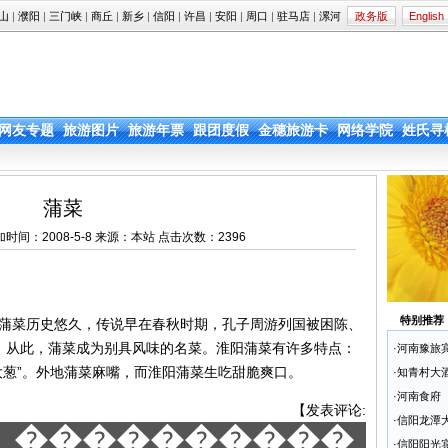
山
|
濮阳
|
三门峡
|
商丘
|
新乡
|
信阳
|
许昌
|
安阳
|
周口
|
驻马店
|
漯河
政务版
English
网友专题
旅游图片
旅游年票
跟团度假
金穗旅游卡
网络学院
姓氏寻
蒲菜
.cn 添加时间：2008-5-8 来源：本站 点击次数：
2396
特别推荐
菜历史悠久，传说早在春秋时期，孔子周游列国被困陈、
。从此，蒲菜成为别具风味的名菜。淮阳蒲菜有许多特点：
·
河南豫旅
大葱”。外地蒲菜麻嘴，而淮阳蒲菜生吃甜脆爽口。
·
知青村大
·
河南食府
【
发表评论
:
·
信阳龙潭
����������
·
信阳阳光