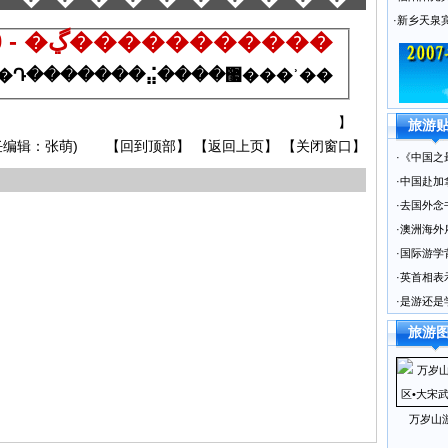
·
新乡天泉
500 - �ڲ�����������
�����ҵ���Դ�������⣬����޷���ʾ��
】
旅游
任编辑：张萌) 【回到顶部】 【返回上页】 【关闭窗口】
·
《中国之
·
中国赴加
·
去国外念
·
澳洲海外
·
国际游学
·
英首相表
·
是游还是
旅游
万岁山