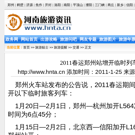
郑州
|
鹤壁
|
济源
|
焦作
|
开封
|
洛阳
|
南阳
|
平顶山
|
濮阳
|
三门峡
|
商丘
|
新乡
|
信阳
|
政务网
网站首页
出游攻略
旅游问吧
网友专题
旅游图片
旅游年
当前位置：
首页
>>
旅游贴士
>>
旅游提醒
>>
交通
>> 正文
2011春运郑州站增开临时列
http://www.hnta.cn 添加时间：2011-1-2
郑州火车站发布的公告说，2011春运期
开以下临时旅客列车：
1月20日—2月1日，郑州—杭州加开L56
时间为6点45分；
1月15日—2月2日，北京西—信阳加开L16