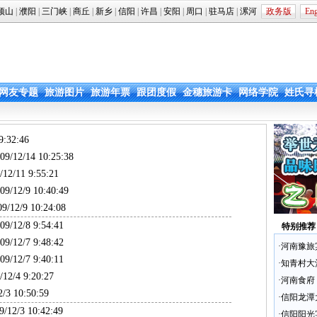
顶山
|
濮阳
|
三门峡
|
商丘
|
新乡
|
信阳
|
许昌
|
安阳
|
周口
|
驻马店
|
漯河
政务版
Eng
网友专题
旅游图片
旅游年票
跟团度假
金穗旅游卡
网络学院
姓氏寻
:32:46
/12/14 10:25:38
2/11 9:55:21
/12/9 10:40:49
/12/9 10:24:08
/12/8 9:54:41
特别推荐
/12/7 9:48:42
·
河南豫旅
/12/7 9:40:11
·
知青村大
2/4 9:20:27
·
河南食府
3 10:50:59
·
信阳龙潭
12/3 10:42:49
·
信阳阳光