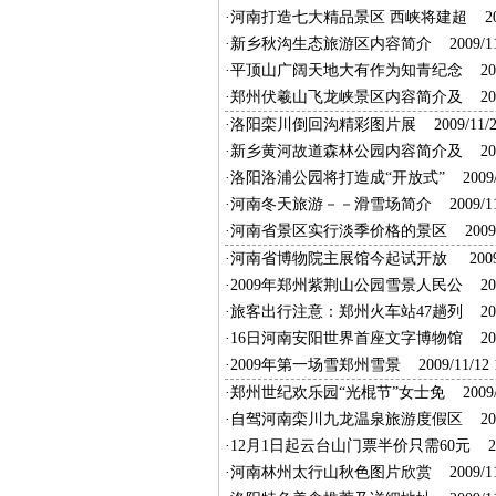
·
河南打造七大精品景区 西峡将建超
200
·
新乡秋沟生态旅游区内容简介
2009/11/
·
平顶山广阔天地大有作为知青纪念
2009
·
郑州伏羲山飞龙峡景区内容简介及
2009
·
洛阳栾川倒回沟精彩图片展
2009/11/24
·
新乡黄河故道森林公园内容简介及
2009
·
洛阳洛浦公园将打造成“开放式”
2009/1
·
河南冬天旅游－－滑雪场简介
2009/11/
·
河南省景区实行淡季价格的景区
2009/1
·
河南省博物院主展馆今起试开放
2009/
·
2009年郑州紫荆山公园雪景人民公
2009
·
旅客出行注意：郑州火车站47趟列
2009
·
16日河南安阳世界首座文字博物馆
2009
·
2009年第一场雪郑州雪景
2009/11/12 1
·
郑州世纪欢乐园“光棍节”女士免
2009/1
·
自驾河南栾川九龙温泉旅游度假区
2009
·
12月1日起云台山门票半价只需60元
200
·
河南林州太行山秋色图片欣赏
2009/11/