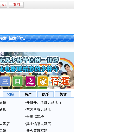
lish
返回
根游
旅游论坛
酒店
特产
娱乐
美食
宾馆
·
开封开元名都大酒店（
酒店
·
东方粤海大酒店
·
全家福酒楼
大酒店
·
其士信阳大酒店
宾馆
·
新乡黄河宾馆