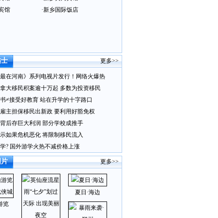
宾馆
·
新乡国际饭店
贴士
更多>>
最在河南》系列电视片发行！网络火爆热
拿大移民积案逾十万起 多数为投资移民
书≠接受好教育 站在升学的十字路口
雇主担保移民出新政 要利用好豁免权
背后存巨大利润 部分学校成推手
示如果危机恶化 将限制移民流入
学? 国外游学火热不减价格上涨
图片
更多>>
夏日·海边
游览