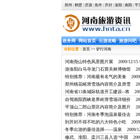
郑州
|
鹤壁
|
济源
|
焦作
|
开封
|
洛阳
|
南阳
|
平
政务网
网站首页
出游攻略
旅游问吧
当前位置：
首页
>> 驴行河南
·
河南尧山特色风景图片展
2009/12/15 9
·
游洛阳白马寺龙门石窟关林博物馆
2009
·
特别推荐：河南最有名气的美食
2009/1
·
郑州桃花峪滑雪场内容简介及滑雪
2009
·
河南省13条城际轨道开工建设--将
2009
·
自驾南阳西峡老界岭滑雪场详细价
2009
·
平顶山二郎山景区内容简介及图片
2009
·
特别推荐：河南冬季泡温泉最佳去
2009
·
到开封不得不吃的六大特色小吃
2009/1
·
冬季出游的最佳选择——温泉
2009/12/
·
修武、淮阳、栾川三县入选“中国
2009/