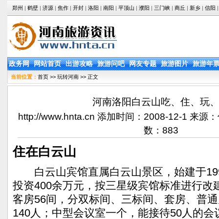
郑州
|
鹤壁
|
济源
|
焦作
|
开封
|
洛阳
|
南阳
|
平顶山
|
濮阳
|
三门峡
|
商丘
|
新乡
|
信阳
|
政务网
网站首页
出游攻略
旅游问吧
网友专题
旅游图片
旅游年
当前位置：
首页
>>
玩转河南
>> 正文
河南洛阳白云山吃、住、玩
http://www.hnta.cn 添加时间：2008-12-1
数：
883
住在白云山
白云山宾馆直属白云山景区，始建于1995
投资400余万元，按三星级宾馆标准进行改
客房56间，分双标间、三标间、套房、普
140人；中型会议室一个，能接待50人的