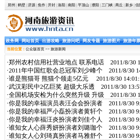
郑州
|
鹤壁
|
济源
|
焦作
|
开封
|
洛阳
|
南阳
|
平顶山
|
濮阳
|
三门峡
|
商丘
|
新乡
|
信
政务网
网站首页
出游攻略
旅游问吧
网友专题
旅游图片
旅游年
当前位置：
公众版首页
>> 旅游新闻
·
郑州农村信用社营业地点 联系电话
2011/8/30 1
·
2011年中国红歌会总冠军刘少峰个
2011/8/30 14
·
谁是熊猫哥 熊猫个领走5亿元
2011/8/30 14:01:
·
武汉彩民中2亿巨奖 超级大乐透
2011/8/30 13:5
·
全国机场安检为什么突然升级 升级
2011/8/30 1
·
你是我的幸福演员表汪会会扮演者
2011/8/30 9:
·
你是我的幸福严小磊扮演者黄轩个
2011/8/30 9:
·
你是我的幸福汪炎扮演者刘佳个人
2011/8/30 9:
·
谁知女人心薛秀妍扮演者刘璐珈个
2011/8/30 9:
·
谁知女人心刘琦真扮演者马雅舒个
2011/8/30 9: