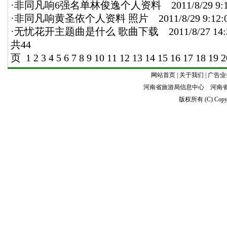
·
非同凡响6强名单林俊逸个人资料
2011/8/29 9:1
·
非同凡响黄圣依个人资料 照片
2011/8/29 9:12:
·
无忧花开主题曲是什么 歌曲下载
2011/8/27 14:
共44
页
1
2
3
4
5
6
7
8
9
10
11
12
13
14
15
16
17
18
19
2
网站首页
|
关于我们
|
广告业
河南省旅游局信息中心 河南
版权所有 (C) Copyrig