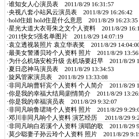
·
谁知女人心演员表
2011/8/29 16:31:57
·
央视八套小站风云演员表
2011/8/29 16:26:42
·
hold住姐 hold住是什么意思
2011/8/29 16:23:35
·
星光大道大衣哥朱之文个人资料
2011/8/29 16:1
·
2011快女5强名单图片
2011/8/29 14:07:19
·
袁立透视装照片 袁立华表奖
2011/8/29 14:04:0
·
最美女警潘贝玲个人资料 照片
2011/8/29 13:56
·
为什么机场安检升级 去机场要赶早
2011/8/29 1
·
夏日恋神马演员表
2011/8/29 13:34:53
·
旋风管家演员表
2011/8/29 13:33:08
·
非同凡响曹轩宾个人资料 个人简介
2011/8/29 1
·
你是我的幸福大结局|剧情简介
2011/8/29 13:26
·
你是我的幸福演员表
2011/8/29 9:32:07
·
非同凡响鲁珺琦个人资料 照片
2011/8/29 9:29:
·
邓川非同凡响个人资料 演艺经历
2011/8/29 9:2
·
非同凡响白若溪个人资料 演唱的歌
2011/8/29 9
·
莫少聪妻子孙云玲个人资料 照片
2011/8/29 9:1