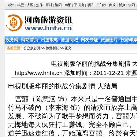
郑州
|
鹤壁
|
济源
|
焦作
|
开封
|
洛阳
|
南阳
|
平顶山
|
濮阳
|
三门峡
|
商丘
|
新乡
|
信阳
|
政务网
网站首页
出游攻略
旅游问吧
网友专题
旅游图片
旅游年
当前位置：
公众版首页
>>
旅游新闻
>> 正文
电视剧版华丽的挑战分集剧情 
http://www.hnta.cn 添加时间：2011-12-2
电视剧版华丽的挑战分集剧情 大结局
宫囍（陈意涵 饰）本来只是一名普通国
竹马不破尚（李东海 饰）的请求而放弃上
发展。不破尚为了歌手梦想而努力，宫囍为
无悔地每天疯狂打工赚钱、完全不顾自己。
道并迅速走红後，开始疏离宫囍。终於有天