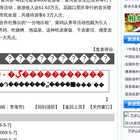
，黄河谷·马拉湾迎来4000名游客；黄河富景生态世界举行了
·
新乡天泉
活动，旅游收入达61.63万元。花园口景区举行的音乐喷
市民欢迎，共接待游客6.3万人次。
合作社推出的“一分地出租”、柴鸡认养等活动也颇为引人，
、养鸡、吃烧烤、泡温泉。这种吃农家饭、干农家活、感受农
游一大亮点。
旅游
【
发表评论
:
·
《中国之
����������
·
中国赴加
·
去国外念
·
澳洲海外
500 - �ڲ�����������
·
国际游学
�����ҵ���Դ�������⣬����޷���ʾ��
·
英首相表
·
是游还是
】
旅游
任编辑：李海芳) 【回到顶部】 【返回上页】 【关闭窗口】
9-5-7]
万岁山
2009-5-7]