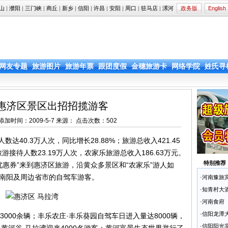
山
|
濮阳
|
三门峡
|
商丘
|
新乡
|
信阳
|
许昌
|
安阳
|
周口
|
驻马店
|
漯河
政务版
English
网友专题
旅游图片
旅游年票
跟团度假
金穗旅游卡
网络学院
姓氏寻
惠济区景区出招招揽游客
ta.cn 添加时间：2009-5-7 来源： 点击次数：
502
40.3万人次，同比增长28.88%；旅游总收入421.45
游接待人数23.19万人次，农家乐旅游总收入186.63万元。
特别推荐
惠券”来到惠济区旅游，沿黄众多景区和“农家乐”游人如
、南阳及周边省市的自驾车游客。
·
河南豫旅
·
知青村大
·
河南食府
·
信阳龙潭
00余辆；丰乐农庄·丰乐葵园自驾车日进入量达8000辆，
·
信阳阳光