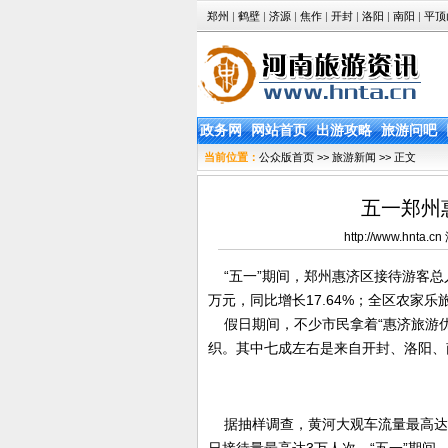
郑州
|
鹤壁
|
济源
|
焦作
|
开封
|
洛阳
|
南阳
|
平顶
政务网
网站首页
出游攻略
旅游问吧
当前位置：
公众版首页
>>
旅游新闻
>> 正文
五一郑州
http://www.hn
“五一”期间，郑州惠济区接待游客总人数达
万元，同比增长17.64%；全区农家乐旅
假日期间，不少市民拿着“惠济旅游优
织。其中七成左右是来自开封、洛阳
据抽样调查，黄河大观车流量最高达30