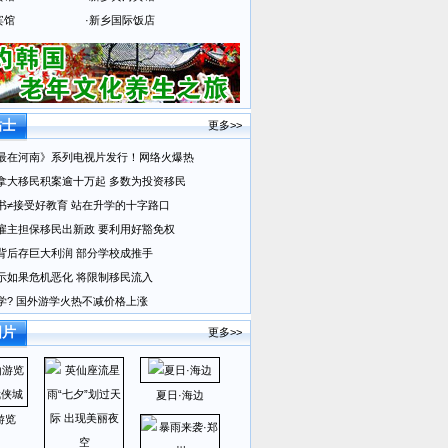
宾馆
·
新乡国际饭店
贴士
更多>>
最在河南》系列电视片发行！网络火爆热
拿大移民积案逾十万起 多数为投资移民
书≠接受好教育 站在升学的十字路口
雇主担保移民出新政 要利用好豁免权
背后存巨大利润 部分学校成推手
示如果危机恶化 将限制移民流入
学? 国外游学火热不减价格上涨
图片
更多>>
夏日·海边
游览