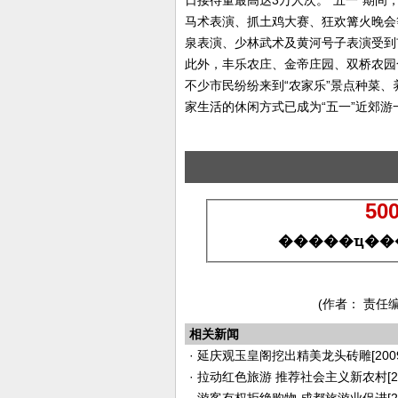
日接待量最高达3万人次。“五一”期间
马术表演、抓土鸡大赛、狂欢篝火晚会等
泉表演、少林武术及黄河号子表演受到
此外，丰乐农庄、金帝庄园、双桥农园
不少市民纷纷来到“农家乐”景点种菜
家生活的休闲方式已成为“五一”近郊
(作者： 责
相关新闻
·
延庆观玉皇阁挖出精美龙头砖雕
[200
·
拉动红色旅游 推荐社会主义新农村
[