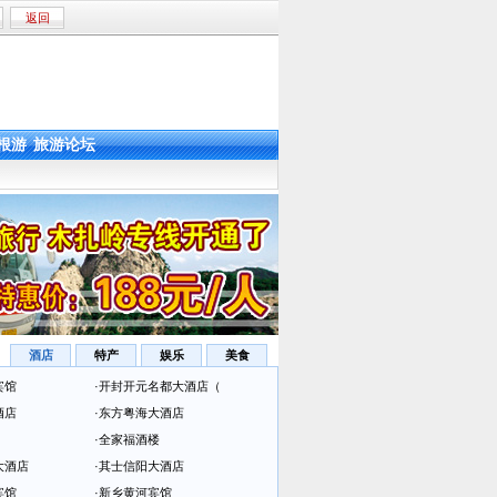
返回
根游
旅游论坛
酒店
特产
娱乐
美食
宾馆
·
开封开元名都大酒店（
酒店
·
东方粤海大酒店
·
全家福酒楼
大酒店
·
其士信阳大酒店
宾馆
·
新乡黄河宾馆