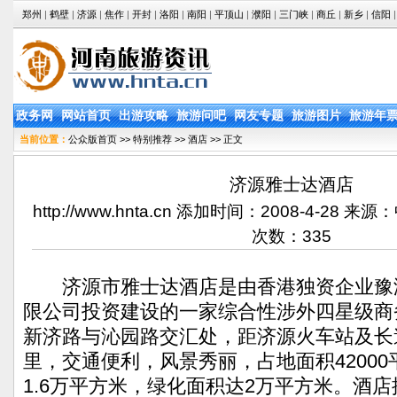
郑州
|
鹤壁
|
济源
|
焦作
|
开封
|
洛阳
|
南阳
|
平顶山
|
濮阳
|
三门峡
|
商丘
|
新乡
|
信阳
|
政务网
网站首页
出游攻略
旅游问吧
网友专题
旅游图片
旅游年
当前位置：
公众版首页
>>
特别推荐
>>
酒店
>> 正文
济源雅士达酒店
http://www.hnta.cn 添加时间：2008-4-28
次数：
335
济源市雅士达酒店是由香港独资企业豫
限公司投资建设的一家综合性涉外四星级商
新济路与沁园路交汇处，距济源火车站及长
里，交通便利，风景秀丽，占地面积4200
1.6万平方米，绿化面积达2万平方米。酒