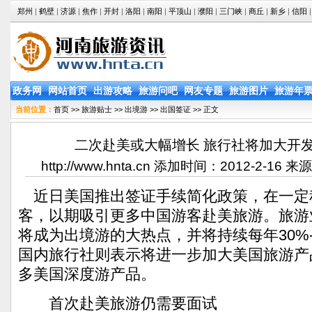
郑州
|
鹤壁
|
济源
|
焦作
|
开封
|
洛阳
|
南阳
|
平顶山
|
濮阳
|
三门峡
|
商丘
|
新乡
|
信阳
|
政务网
网站首页
出游攻略
旅游问吧
网友专题
旅游图片
旅游年
当前位置：
首页
>>
旅游贴士
>>
出境游
>>
出国签证
>> 正文
二次赴美或大幅增长 旅行社将加大开
http://www.hnta.cn 添加时间：2012-2-1
近日美国推出签证手续简化政策，在一定
客，以期吸引更多中国游客赴美旅游。旅游
将成为出境游的大热点，并将持续每年30%-
国内旅行社则表示将进一步加大美国旅游产
多美国深度游产品。
首次赴美旅游仍需要面试