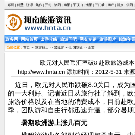
郑州
|
鹤壁
|
济源
|
焦作
|
开封
|
洛阳
|
南阳
|
平顶山
|
濮阳
|
三门峡
|
商丘
|
新乡
|
信阳
|
政务网
网站首页
出游攻略
旅游问吧
网友专题
旅游图片
旅游年
当前位置：
首页
>>
旅游贴士
>>
出境游
>>
出国签证
>> 正文
欧元对人民币汇率破8 赴欧旅游成
http://www.hnta.cn 添加时间：2012-5-3
近日，欧元对人民币跌破8.0关口，成为
的一大利好。记者近日从旅行社了解到，欧
旅游价格以及在当地的消费成本，目前赴欧
季，团队游和自由行都迅速升温，部分暑期
暑期欧洲游上涨几百元