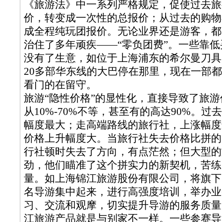
《旅游法》中一系列严格规定，促使过去旅
价，转变成一次性的总报价；从过去的购物
成全程纯玩团报价。无论业界还是游客，都
治住了多年顽疾——“零负团费”。一些靠低
没有了生意，如位于上海浦东的希尔曼刀具
20多部华东线的大巴停在那里，现在一部
看门的在留守。
旅游“隐性价格”的显性化，直接导致了旅
从10%-70%不等，甚至有的高达90%。
幅度最大；走高端路线的旅行社，上涨幅度
价格上升幅度大。当旅行社失去价格比拼的
行社顿时失去了方向，有点茫然；但大型的
劲，他们瞄准了这个拼实力的新契机，苦练
量。如上海锦江旅游股份有限公司，将旗下
名导游集中起来，进行高强度培训，举办业
习、交流和观摩，切实提升导游的服务质量
江旅游产品就是与别家不一样。一些参赛导