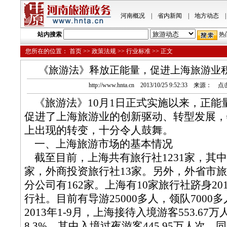
河南概况
|
省内新闻
|
地方动态
|
站内搜索
热
您所在的位置：
首页
>>
政策法规
>>
行业标准
>> 正文
《旅游法》释放正能量，促进上海旅游业
http://www.hnta.cn 2013/10/25 9:52:33 来源： 
《旅游法》10月1日正式实施以来，正能
促进了上海旅游业的创新驱动、转型发展，
上出现的转变，十分令人鼓舞。
一、上海旅游市场的基本情况
截至目前，上海共有旅行社1231家，其中
家，外商投资旅行社13家。另外，外省市
分公司有162家。上海有10家旅行社跻身20
行社。目前有导游25000多人，领队7000
2013年1-9月，上海接待入境游客553.67
8.3%，其中入境过夜游客445.95万人次，同