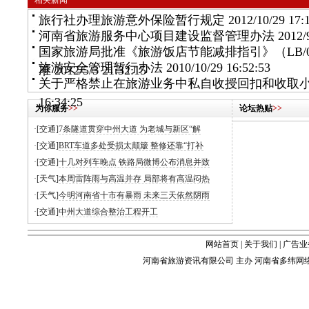
相关新闻
旅行社办理旅游意外保险暂行规定
2012/10/29 17:
河南省旅游服务中心项目建设监督管理办法
2012/9
国家旅游局批准《旅游饭店节能减排指引》（LB/01
旅游安全管理暂行办法
2010/10/29 16:52:53
准
2012/5/3 21:32:15
关于严格禁止在旅游业务中私自收授回扣和收取
16:34:25
为你服务
>>
论坛热贴
>>
·[交通]
7条隧道贯穿中州大道 为老城与新区“解
·[交通]
BRT车道多处受损太颠簸 整修还靠“打补
·[交通]
十几对列车晚点 铁路局微博公布消息并致
·[天气]
本周雷阵雨与高温并存 局部将有高温闷热
·[天气]
今明河南省十市有暴雨 未来三天依然阴雨
·[交通]
中州大道综合整治工程开工
网站首页
|
关于我们
|
广告业
河南省旅游资讯有限公司 主办 河南省多纬