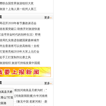
膺联合国世界旅游组织大奖
旅游？上海人第一杭州人第三
闻
更多
局召开2018年春节廉政谈话会
游发展突破口 助推开封旅游快速
《追寻宋金时代的别样生活》即将
游局扎实推进创建国家森林城市
州去香港将可以坐高铁啦！全程
灯笼将亮相2018年大宋上元灯会
起手工灯笼制作比赛之风
旅游组织 旅游可持续发展中国观
闻
更多
·
航拍河南嵩县天桥沟村：“
·
[河南新闻联播]今年河南将
·
《豫见中国 老家河南》-新