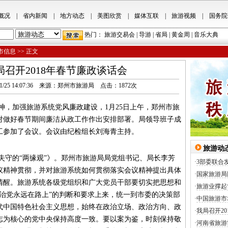
概况
|
省内新闻
|
地方动态
|
美图欣赏
|
媒体互联
|
旅游视频
|
国务院
热门：
旅游交易会
|
导游
|
省局
|
黄金周
|
音乐大典
市信息
>> 正文
召开2018年春节廉政谈话会
 2018/1/25 14:07:36 来源：郑州市旅游局 点击：
1872
次
加强旅游系统党风廉政建设，1月25日上午，郑州市旅
，对做好春节期间廉洁从政工作作出安排部署。局领导班子成
工参加了会议。会议由纪检组长刘海青主持。
旅游动
的“两缘观”》。郑州市旅游局局党组书记、局长李芳
·
3部委联合
会议精神贯彻，并对旅游系统如何贯彻落实会议精神提出具体
·
国家旅游局
清醒。旅游系统各级党组织和广大党员干部要切实把思想和
·
旅游业撑起
治党永远在路上”的判断和要求上来，统一到市委的决策部
·
中国旅游市
代中国特色社会主义思想，始终在政治立场、政治方向、政
·
我局召开2
志为核心的党中央保持高度一致。要以案为鉴，时刻保持敬
·
河南省旅游