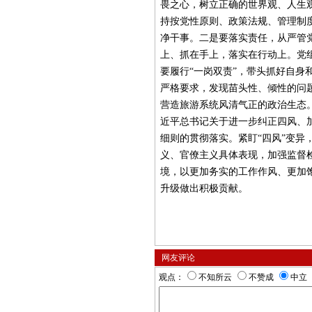
畏之心，树立正确的世界观、人生
持按党性原则、政策法规、管理制
净干事。二是要落实责任，从严管
上、抓在手上，落实在行动上。党
要履行“一岗双责”，带头抓好自身
严格要求，发现苗头性、倾性的问
营造旅游系统风清气正的政治生态
近平总书记关于进一步纠正四风、
细则的贯彻落实。紧盯“四风”变异
义、官僚主义具体表现，加强监督
境，以更加务实的工作作风、更加
升级做出积极贡献。
网友评论
观点：
不知所云
不赞成
中立