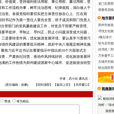
观、价值观，坚持做到依法用权、秉公用权、廉洁用权，坚
·
龙门石窟荣
度和工作流程办事，树牢法治思维、纪律底线，清白做人干
·
谁最肯花钱
党治党。各级党组织要切实把主体责任放在心上、扛在肩
地市新
组织书记作为第一责任人要负全责，班子成员和部门负责人
·
郑州市旅游
和分管部门的党风廉政建设工作，对党员干部要严格管理、
·
寻找文化旅
题要早批评、早制止、早纠正，防止小问题演变成大问题，
·
4集纪录片
。三是要转变作风，优化旅游发展环境。要认真学习贯彻习
·
驻马店市旅
加强作风建设的重要批示精神，抓好中央八项规定精神实施
·
好消息！郑
，聚焦习近平总书记在重要指示中指出的10个方面形式主
·
万余盏手工
检查，严肃执纪问责，推动作风持续好转，优化旅游发展环
·
古城开封掀
饱满的工作热情为郑州建设国家中心城市、促进旅游业转型
·
联合国世界
作者：武小欣 通讯员：
(责任编辑：徐鹏) 【
回到顶部
】 【
返回上页
】 【
关闭窗口
】
视频新
赞成
堪为精品