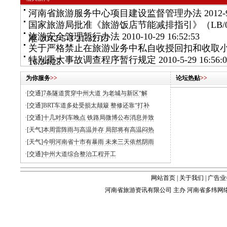
河南省旅游服务中心项目建设监督管理办法
2012-9
国家旅游局批准《旅游饭店节能减排指引》（LB/01
旅游安全管理暂行办法
2010-10-29 16:52:53
准
2012-5-3 21:32:15
关于严格禁止在旅游业务中私自收授回扣和收取
特别重大事故调查程序暂行规定
2010-5-29 16:56:
16:34:25
为你服务
>>
论坛热贴
>>
·[交通]
7条隧道贯穿中州大道 为老城与新区“解
·[交通]
BRT车道多处受损太颠簸 整修还靠“打补
·[交通]
十几对列车晚点 铁路局微博公布消息并致
·[天气]
本周雷阵雨与高温并存 局部将有高温闷热
·[天气]
今明河南省十市有暴雨 未来三天依然阴雨
·[交通]
中州大道综合整治工程开工
网站首页
|
关于我们
|
广告业
河南省旅游资讯有限公司 主办 河南省多纬