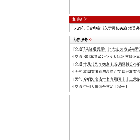
相关新闻
六部门联合印发《关于贯彻实施“燃香类
为你服务
>>
·[交通]
7条隧道贯穿中州大道 为老城与新
·[交通]
BRT车道多处受损太颠簸 整修还靠
·[交通]
十几对列车晚点 铁路局微博公布
·[天气]
本周雷阵雨与高温并存 局部将有
·[天气]
今明河南省十市有暴雨 未来三天
·[交通]
中州大道综合整治工程开工