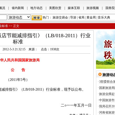
概况
|
省内新闻
|
地方动态
|
美图欣赏
|
媒体互联
|
旅游视频
|
国务院
热门：
旅游交易会
|
导游
|
省局
|
黄金周
|
音乐大典
业标准
>> 正文
节能减排指引》（LB/018-2011）行业
标准
a.cn 2012-5-3 21:32:15 来源： 点击：
1938
次
华人民共和国国家旅游局
公 告
旅游动
（2011年5号）
·
3部委联合
·
国家旅游局
引》（LB/018-2011）行业标准，现予以公布。
·
旅游业撑起
·
中国旅游市
二○一一年五月一日
·
我局召开2
·
河南省旅游