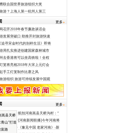
膺联合国世界旅游组织大奖
旅游？上海人第一杭州人第三
闻
更多
局召开2018年春节廉政谈话会
游发展突破口 助推开封旅游快速
《追寻宋金时代的别样生活》即将
游局扎实推进创建国家森林城市
州去香港将可以坐高铁啦！全程
灯笼将亮相2018年大宋上元灯会
起手工灯笼制作比赛之风
旅游组织 旅游可持续发展中国观
闻
更多
·
航拍河南嵩县天桥沟村：“
·
[河南新闻联播]今年河南将
·
《豫见中国 老家河南》-新