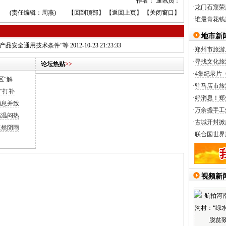
作者： 通讯员：
·
龙门石窟荣
(责任编辑：周燕) 【
回到顶部
】 【
返回上页
】 【
关闭窗口
】
·
谁最肯花钱
地市新
产品安全通用技术条件”等
2012-10-23 21:23:33
·
郑州市旅游
·
寻找文化旅
论坛热贴
>>
·
4集纪录片
区“解
·
驻马店市旅
“打补
·
好消息！郑
消息并致
·
万余盏手工
高温闷热
·
古城开封掀
依然阴雨
·
联合国世界
视频新