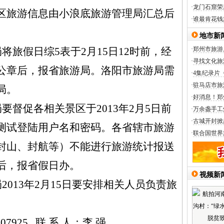
·
龙门石窟荣
区旅游信息由小浪底旅游管理局汇总后
·
谁最肯花钱
地市新
将旅假日综5表于2月15日12时前，经
·
郑州市旅游
·
寻找文化旅
公章后，报省旅游局。洛阳市旅游局需
·
4集纪录片
·
驻马店市旅
局。
·
好消息！郑
要督促各相关景区于2013年2月5日前
·
万余盏手工
·
古城开封掀
测试登陆用户名和密码。各省辖市旅游
·
联合国世界
封山、封航等）不能进行旅游统计报送
后，报省假日办。
视频新
2013年2月15日要安排相关人员负责旅
07925
联 系 人：李 强