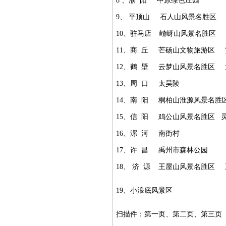
8
、濮
阳
中原绿色庄园
9
、
平顶山
石人山风景名胜区
10
、驻马店
嵖
岈山风景名胜区
11
、商
丘
芒砀山文物旅游区
12
、鹤
壁
云梦山风景名胜区
13
、周
口
太昊陵
14
、南
阳
桐柏山淮源风景名胜
15
、信
阳
鸡公山风景名胜区
16
、漯
河
南街村
17
、许
昌
禹州市森林公园
18
、
济
源
王屋山风景名胜区
19
、小浪底风景区
扫描件：
第一页
、
第二页
、
第三页