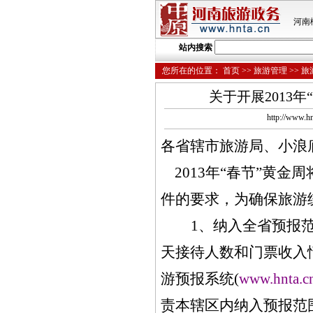
河南
站内搜索
您所在的位置：
首页
>>
旅游管理
>>
旅
关于开展2013
http://ww
各省辖市旅游局、小浪
2013
年“春节”黄金周
件的要求，为确保旅游
1
、纳入全省预报范
天接待人数和门票收入情
游预报系统(
www.hnta.c
责本辖区内纳入预报范