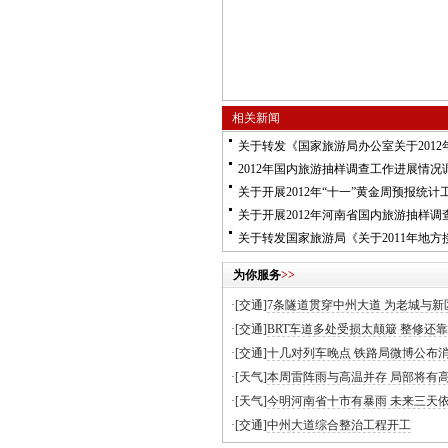
相关新闻
关于转发《国家旅游局办公室关于201
2012年国内旅游抽样调查工作进展情况
关于开展2012年“十一”黄金周预报统计
关于开展2012年河南省国内旅游抽样调
关于转发国家旅游局《关于2011年地
为你服务
>>
·[交通]
7条隧道贯穿中州大道 为老城与新
·[交通]
BRT车道多处受损太颠簸 整修还靠
·[交通]
十几对列车晚点 铁路局微博公布
·[天气]
本周雷阵雨与高温并存 局部将有
·[天气]
今明河南省十市有暴雨 未来三天
·[交通]
中州大道综合整治工程开工