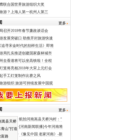
膺联合国世界旅游组织大奖
旅游？上海人第一杭州人第三
闻
更多
局召开2018年春节廉政谈话会
游发展突破口 助推开封旅游快速
《追寻宋金时代的别样生活》即将
游局扎实推进创建国家森林城市
州去香港将可以坐高铁啦！全程
灯笼将亮相2018年大宋上元灯会
起手工灯笼制作比赛之风
旅游组织 旅游可持续发展中国观
闻
更多
·
航拍河南嵩县天桥沟村：“
·
[河南新闻联播]今年河南将
·
《豫见中国 老家河南》-新