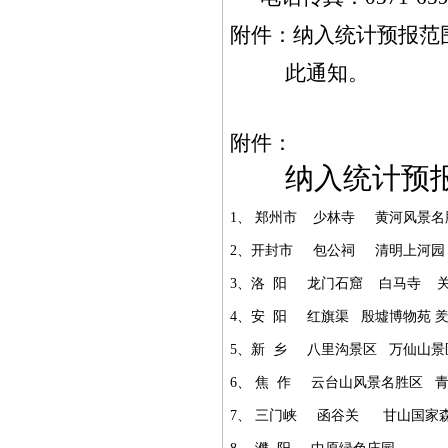
附件：纳入统计预报范
此通知。
附件：
纳入统计预
1
、
郑州市
少林寺
黄河风景名
2
、开封市
包公祠
清明上河园
3
、洛
阳
龙门石窟
白马寺
4
、安
阳
红旗渠
殷墟博物苑
5
、新
乡
八里沟景区
万仙山景
6
、
焦
作
云台山风景名胜区
7
、
三门峡
函谷关
甘山国家