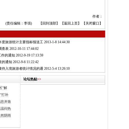
作者：
(责任编辑：李强) 【
回到顶部
】 【
返回上页
】 【
关闭窗口
】
2年度旅游统计主要指标报送工
2013-1-8 14:44:30
调查表
2012-10-11 17:44:02
工作的通知
2012-9-19 17:13:59
查的通知
2012-9-6 11:22:42
方接待入境旅游者统计情况的通
2012-5-4 13:26:10
论坛热贴
>>
区“解
“打补
消息并致
高温闷热
依然阴雨