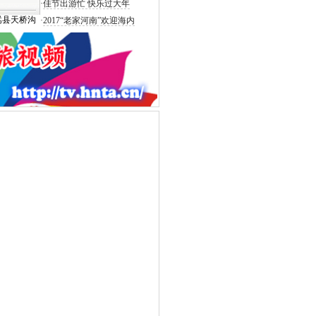
·
佳节出游忙 快乐过大年
嵩县天桥沟
·
2017“老家河南”欢迎海内