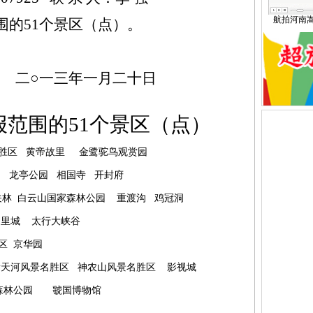
航拍河南
围的51个景区（点）。
二○
一三
年一月二十日
报范围的51个景区（点）
胜区
黄帝故里
金鹭驼鸟观赏园
龙亭公园
相国寺
开封府
关林
白云山国家森林公园
重渡沟
鸡冠洞
羑
里城
太行大峡谷
区
京华园
青天河风景名胜区
神农山风景名胜区
影视城
森林公园
虢国博物馆