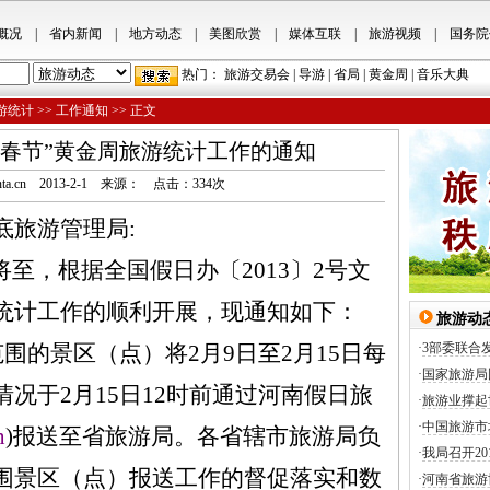
概况
|
省内新闻
|
地方动态
|
美图欣赏
|
媒体互联
|
旅游视频
|
国务院
热门：
旅游交易会
|
导游
|
省局
|
黄金周
|
音乐大典
游统计
>>
工作通知
>> 正文
年“春节”黄金周旅游统计工作的通知
w.hnta.cn 2013-2-1 来源： 点击：
334
次
底旅游管理局:
将至，根据全国假日办〔2013〕2号文
统计工作的顺利开展，现通知如下：
旅游动
围的景区（点）将2月9日至2月15日每
·
3部委联合
·
国家旅游局
况于2月15日12时前通过河南假日旅
·
旅游业撑起
·
中国旅游市
n
)报送至省旅游局。各省辖市旅游局负
·
我局召开2
围景区（点）报送工作的督促落实和数
·
河南省旅游