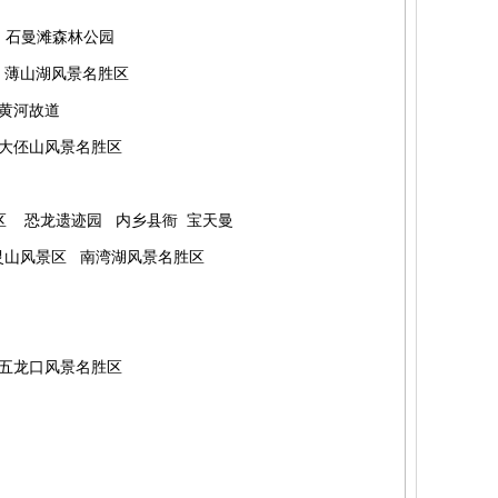
石曼滩森林公园
薄山湖风景名胜区
黄河故道
大
伾
山风景名胜区
区
恐龙遗迹园
内乡县衙
宝天曼
灵山风景区
南湾湖风景名胜区
五龙口风景名胜区