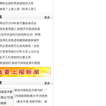
膺联合国世界旅游组织大奖
旅游？上海人第一杭州人第三
闻
更多
局召开2018年春节廉政谈话会
游发展突破口 助推开封旅游快速
《追寻宋金时代的别样生活》即将
游局扎实推进创建国家森林城市
州去香港将可以坐高铁啦！全程
灯笼将亮相2018年大宋上元灯会
起手工灯笼制作比赛之风
旅游组织 旅游可持续发展中国观
闻
更多
·
航拍河南嵩县天桥沟村：“
·
[河南新闻联播]今年河南将
·
《豫见中国 老家河南》-新