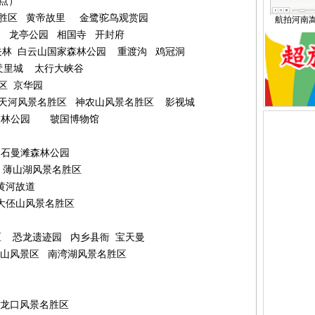
点）
胜区
黄帝故里
金鹭驼鸟观赏园
航拍河南
龙亭公园
相国寺
开封府
关林
白云山国家森林公园
重渡沟
鸡冠洞
羑
里城
太行大峡谷
区
京华园
天河风景名胜区
神农山风景名胜区
影视城
森林公园
虢国博物馆
石曼滩森林公园
薄山湖风景名胜区
黄河故道
大
伾
山风景名胜区
区
恐龙遗迹园
内乡县衙
宝天曼
山风景区
南湾湖风景名胜区
龙口风景名胜区