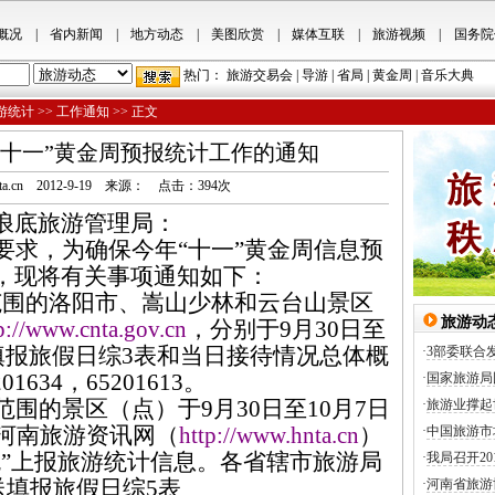
概况
|
省内新闻
|
地方动态
|
美图欣赏
|
媒体互联
|
旅游视频
|
国务院
热门：
旅游交易会
|
导游
|
省局
|
黄金周
|
音乐大典
游统计
>>
工作通知
>> 正文
年“十一”黄金周预报统计工作的通知
.hnta.cn 2012-9-19 来源： 点击：
394
次
浪底旅游管理局：
要求，为确保今年“十一”黄金周信息预
，现将有关事项通知如下：
范围的洛阳市、嵩山少林和云台山景区
旅游动
p://www.cnta.gov.cn
，分别于
9
月
30
日至
填报旅假日综
3
表和当日接待情况总体概
·
3部委联合
201634
，
65201613
。
·
国家旅游局
范围的景区（点）于
9
月
30
日至
10
月
7
日
·
旅游业撑起
河南旅游资讯网（
http://www.hnta.cn
）
·
中国旅游市
统”上报旅游统计信息。各省辖市旅游局
·
我局召开2
送填报旅假日综
5
表
·
河南省旅游