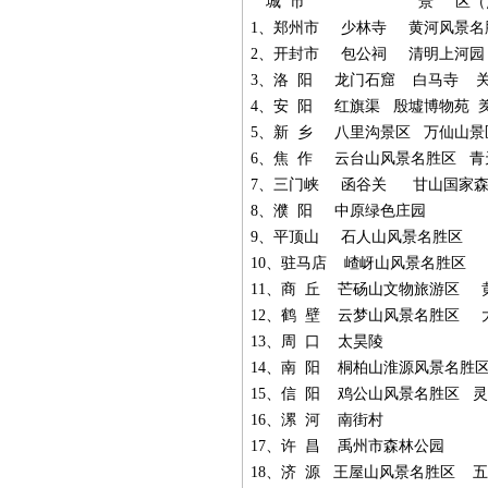
城
市
景
区（
1
、郑州市
少林寺
黄河风景名
2
、开封市
包公祠
清明上河园
3
、洛
阳
龙门石窟
白马寺
4
、安
阳
红旗渠
殷墟博物苑
5
、新
乡
八里沟景区
万仙山景
6
、焦
作
云台山风景名胜区
青
7
、三门峡
函谷关
甘山国家
8
、濮
阳
中原绿色庄园
9
、平顶山
石人山风景名胜区
10
、驻马店
嵖
岈山风景名胜区
11
、商
丘
芒砀山文物旅游区
12
、鹤
壁
云梦山风景名胜区
13
、周
口
太昊陵
14
、南
阳
桐柏山淮源风景名胜
15
、信
阳
鸡公山风景名胜区
灵
16
、漯
河
南街村
17
、许
昌
禹州市森林公园
18
、济
源
王屋山风景名胜区
五