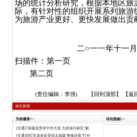
场的统计分析研究，根据本地区旅
际，有针对性的组织开展系列旅游
为旅游产业更好、更快发展做出贡
二○一一年十一
扫描件：
第一页
第二页
(责任编辑：李强) 【
回到顶部
】 【
返
相关新闻
为你服务
>>
论坛热贴
>>
·[交通]
7条隧道贯穿中州大道 为老城与新区“解
·[交通]
BRT车道多处受损太颠簸 整修还靠“打补