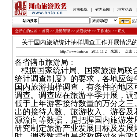
河南概况
|
省内新闻
|
地方动态
|
站内搜索
热
您所在的位置：
首页
>>
旅游管理
>>
旅游统计
>>
工作通知
>> 正文
关于国内旅游统计抽样调查工作开展情况的
http://www.hnta.cn 2011-11-2 来源： 点击：
各省辖市旅游局：
根据国家统计局、国家旅游局联
统计调查制度》的要求，各地应每
国内旅游抽样调查，有条件的地区
调查。调查应在旅游平季开展，调
低于上年游客接待数量的万分之三
出的接待人数、旅游收入、游客及
源流向等数据，是把握国内旅游发
研究制定旅游产业发展目标及发展
时，调查数据也是省政府对各市政