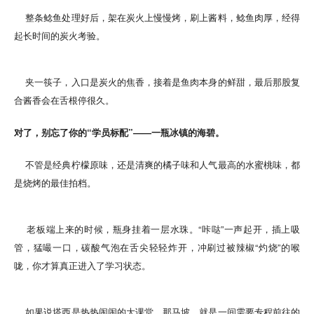
整条鲶鱼处理好后，架在炭火上慢慢烤，刷上酱料，鲶鱼肉厚，经得
起长时间的炭火考验。
夹一筷子，入口是炭火的焦香，接着是鱼肉本身的鲜甜，最后那股复
合酱香会在舌根停很久。
对了，别忘了你的“学员标配”——一瓶冰镇的海碧。
不管是经典柠檬原味，还是清爽的橘子味和人气最高的水蜜桃味，都
是烧烤的最佳拍档。
老板端上来的时候，瓶身挂着一层水珠。“咔哒”一声起开，插上吸
管，猛嘬一口，碳酸气泡在舌尖轻轻炸开，冲刷过被辣椒“灼烧”的喉
咙，你才算真正进入了学习状态。
如果说塔西是热热闹闹的大课堂，那马坡，就是一间需要专程前往的