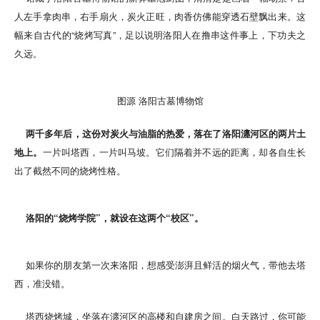
人左手拿肉串，右手扇火，炭火正旺，肉香仿佛能穿透石壁飘出来。这
幅来自古代的“烧烤写真”，足以说明洛阳人在撸串这件事上，下功夫之
久远。
图源 洛阳古墓博物馆
两千多年后，这份对炭火与油脂的热爱，落在了洛阳瀍河区的两片土
地上。
一片叫塔西，一片叫马坡。它们隔着并不远的距离，却各自生长
出了截然不同的烧烤性格。
洛阳的“烧烤学院”，就设在这两个“校区”。
如果你的朋友第一次来洛阳，想感受澎湃且鲜活的烟火气，带他去塔
西，准没错。
塔西烧烤城，坐落在瀍河区的高楼和自建房之间。白天路过，你可能