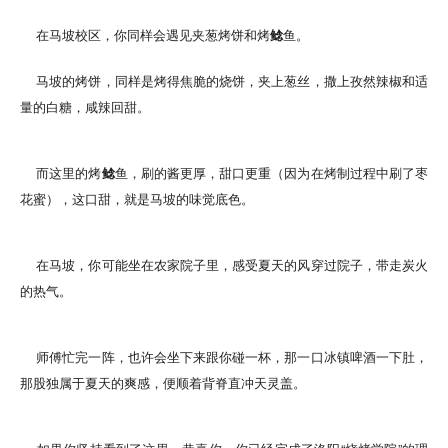
在马坡校区，你同样会遇见夹葱烤饼和烤
鲶
鱼。
马坡的烤饼，同样是烤得焦脆的烧饼，夹上葱丝，撒上孜然辣椒和适
量的白糖，咸辣回甜。
而这里的烤
鲶
鱼，刷的酱更厚，甜口更重（因为在烤制过程中刷了枣
花蜜），这口甜，就是马坡的味觉底色。
在马坡，你可能坐在农家院子里，感受夏天的风穿过院子，带走炭火
的热气。
师傅忙完一阵，也许会坐下来跟你碰一杯，那一口冰镇啤酒一下肚，
那股独属于夏天的爽感，便顺着背脊直冲天灵盖。