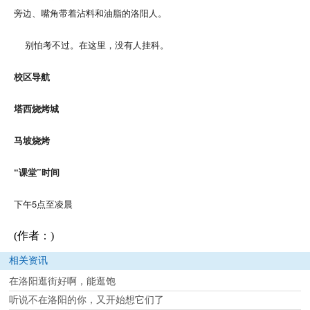
旁边、嘴角带着沾料和油脂的洛阳人。
别怕考不过。在这里，没有人挂科。
校区导航
塔西烧烤城
马坡烧烤
“课堂”时间
下午5点至凌晨
(作者：)
相关资讯
在洛阳逛街好啊，能逛饱
听说不在洛阳的你，又开始想它们了