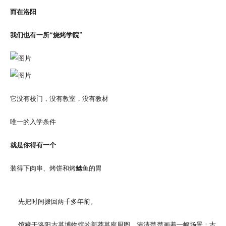
而在洛阳
我们也有一所“烧烤学院”
它没有校门，没有教室，没有教材
唯一的入学条件
就是你得有一个
装得下肉串、烤饼和烤
鲶
鱼的胃
先把时间拨回两千多年前。
馆藏于洛阳古墓博物馆的新莽墓庖厨图，清清楚楚画着一幅场景：古