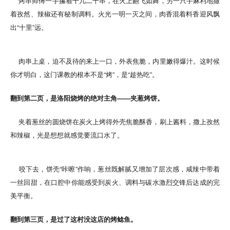
烤串师傅一手攥着十几二十串，在火上翻飞如舞，另一只手麻利地撒
着孜然、辣椒还有秘制调料。火光一明一灭之间，肉香混着料香迎风飘
出“十里”远。
肉串上桌，迫不及待的来上一口，外表焦脆，内里嫩得爆汁。这时候
你才明白，这门课教的根本不是“烤”，是“趁热吃”。
翻到第二页，是洛阳烧烤的绝对主角——夹葱烤饼。
夹着葱丝的圆烧饼在炭火上烤得外壳焦脆酥香，刷上酱料，撒上孜然
和辣椒，光是想想就感觉要流口水了。
咬下去，饼壳“咔嚓”作响，葱丝既解腻又增加了层次感，咸辣中带着
一丝回甜，在口腔中你能感受到炭火、调料与碳水激烈交锋后达成的完
美平衡。
翻到第三页，是过了这村没这店的烤鲶鱼。