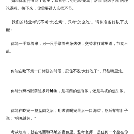
如果你坚持看到了这里，恭喜你，你已经完成了洛阳“烧烤学院”的理
论课程。接下来，你需要进入实操环节。
我们的结业考试不考“怎么烤”，只考“怎么吃”。请你准备好以下技
能：
你能一手举着串，另一只手举着夹葱烤饼，交替着往嘴里送，节奏不
乱。
你能在咬下第一口烤饼的时候，忍住不说“太好吃了”，只往嘴里炫。
你能分辨出眼前这条烤
鲶
鱼，是塔西的焦香派，还是马坡的焦甜派。
你能在吃完一整盘肉之后，用吸管喝完最后一口海碧，然后拍拍肚子
说：“明晚继续。”
考试地点，就在塔西和马坡的夜色里。监考老师，是任何一个坐在你