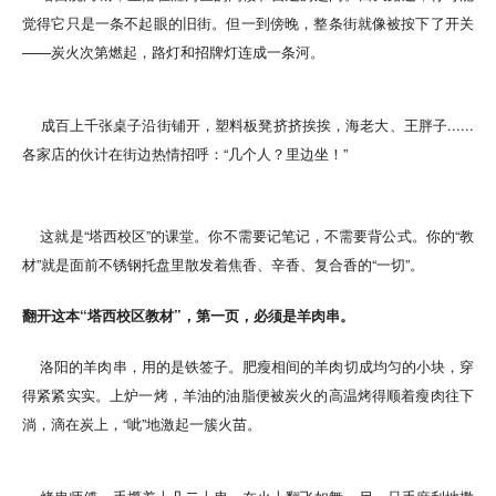
觉得它只是一条不起眼的旧街。但一到傍晚，整条街就像被按下了开关
——炭火次第燃起，路灯和招牌灯连成一条河。
成百上千张桌子沿街铺开，塑料板凳挤挤挨挨，海老大、王胖子......
各家店的伙计在街边热情招呼：“几个人？里边坐！”
这就是“塔西校区”的课堂。你不需要记笔记，不需要背公式。你的“教
材”就是面前不锈钢托盘里散发着焦香、辛香、复合香的“一切”。
翻开这本“塔西校区教材”，第一页，必须是羊肉串。
洛阳的羊肉串，用的是铁签子。肥瘦相间的羊肉切成均匀的小块，穿
得紧紧实实。上炉一烤，羊油的油脂便被炭火的高温烤得顺着瘦肉往下
淌，滴在炭上，“呲”地激起一簇火苗。