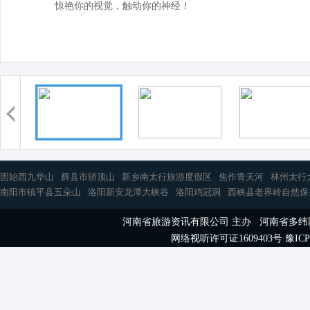
惊艳你的视觉，触动你的神经！
固始西九华山
辉县市轿顶山
新乡南太行旅游度假区
焦作青天河
林州太行
南阳市镇平县五朵山
洛阳新安龙潭大峡谷
洛阳鸡冠洞
西峡县老界岭自然保
河南省旅游资讯有限公司 主办 河南省多
网络视听许可证1609403号
豫ICP