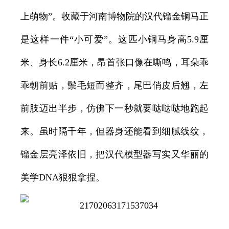
上萌物”。收藏于河南博物院的汉代镏金铜马正
是这样一件“小可爱”。这匹小铜马身高5.9厘
米、身长6.2厘米，昂首张口像在嘶鸣，耳朵乖
乖朝前贴，鬃毛短而整齐，尾巴俏皮后翘，左
前肢迈出半步，仿佛下一秒就要哒哒哒地跑起
来。虽时隔千年，但器身还能看到细腻线纹，
镏金层亮泽依旧，把汉代模型器写实又华丽的
美学DNA狠狠拿捏。