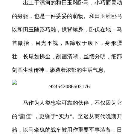
出土于漯河的和田玉雕卧马，小巧而灵动
的身躯，也是一件妥妥的萌物。和田玉雕卧马
以和田玉随形巧雕，拱背蜷身，卧伏在地，马
首微抬，目光平视，四蹄收于腹下，身形骠
壮，长尾如拂尘，刻画清晰，丝缕分明，细部
刻画生动传神，渗透着浓郁的生活气息。
马作为人类忠实可靠的伙伴，不仅因为它
的“颜值”，更缘于“实力”。至迟从商代晚期开
始，以马牵曳的战车被用作重要军事装备，日