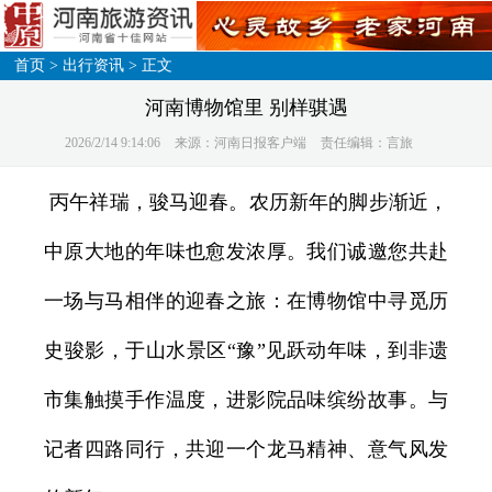
首页
>
出行资讯
> 正文
河南博物馆里 别样骐遇
2026/2/14 9:14:06
来源：河南日报客户端
责任编辑：言旅
丙午祥瑞，骏马迎春。农历新年的脚步渐近，
中原大地的年味也愈发浓厚。我们诚邀您共赴
一场与马相伴的迎春之旅：在博物馆中寻觅历
史骏影，于山水景区“豫”见跃动年味，到非遗
市集触摸手作温度，进影院品味缤纷故事。与
记者四路同行，共迎一个龙马精神、意气风发