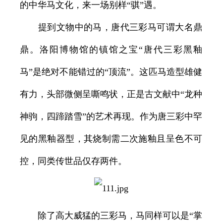
的中华马文化，来一场别样“骐”遇。
提到文物中的马，唐代三彩马可谓大名鼎
鼎。洛阳博物馆的镇馆之宝“唐代三彩黑釉
马”是绝对不能错过的“顶流”。这匹马造型雄健
有力，头部微侧呈嘶鸣状，正是古文献中“龙种
神驹，四蹄踏雪”的艺术再现。作为唐三彩中罕
见的黑釉器型，其烧制需二次施釉且呈色不可
控，同类传世品仅存两件。
除了高大威猛的三彩马，马同样可以是“掌