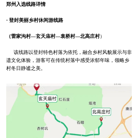
郑州入选线路详情
· 登封美丽乡村休闲游线路
（雷家沟村—玄天庙村—袁桥村—北高庄村
）
该线路以登封特色村落为依托，融合乡村风貌展示与非
遗文化体验，游客可在传统村落中感受浓郁年味，领略乡
村冬日静谧之美。