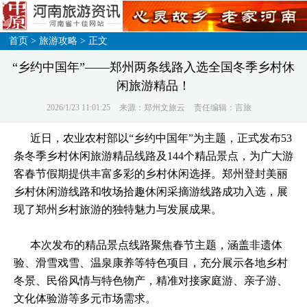
首页
>
旅游攻略
> 正文
“乡约中国年”——郑州两条线路入选全国冬季乡村休
闲旅游精品！
2026/1/23 11:01:25
来源：郑州文旅云
责任编辑：言旅
近日，农业农村部以“乡约中国年”为主题，正式发布53
条冬季乡村休闲旅游精品线路及144个精品景点，为广大游
客春节假期提供丰富多彩的乡村休闲选择。郑州登封美丽
乡村休闲游线路和牧场拾趣休闲采摘游线路成功入选，展
现了郑州乡村旅游的独特魅力与发展成果。
本次发布的精品景点线路聚焦春节主题，涵盖非遗体
验、滑雪戏雪、温泉康养等特色项目，充分展示各地乡村
冬景、民俗风情与特色物产，精准对接家庭游、亲子游、
文化体验游等多元市场需求。