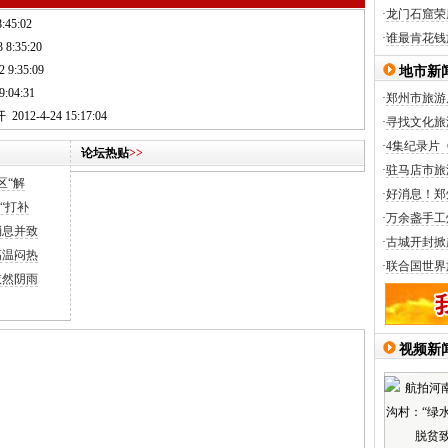
·
龙门石窟荣
:45:02
·
谁最肯花钱
 8:35:20
2 9:35:09
地市新
9:04:31
·
郑州市旅游
开
2012-4-24 15:17:04
·
寻找文化旅
·
4集纪录片
论坛热贴
>>
·
驻马店市旅
区“解
·
好消息！郑
“打补
·
万余盏手工
消息并致
·
古城开封掀
高温闷热
·
联合国世界
依然阴雨
视频新