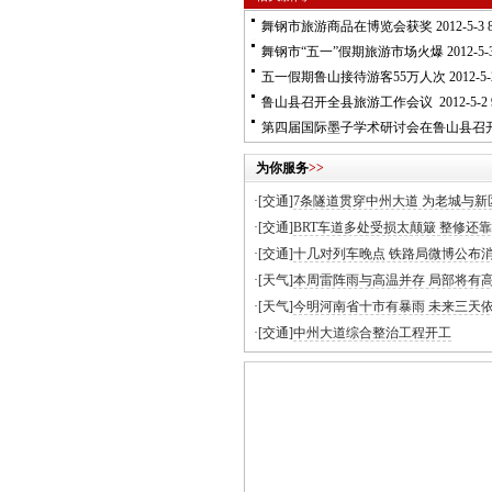
舞钢市旅游商品在博览会获奖
2012-5-3 8
舞钢市“五一”假期旅游市场火爆
2012-5-3
五一假期鲁山接待游客55万人次
2012-5-
鲁山县召开全县旅游工作会议
2012-5-2 
第四届国际墨子学术研讨会在鲁山县召
为你服务
>>
·[交通]
7条隧道贯穿中州大道 为老城与新
·[交通]
BRT车道多处受损太颠簸 整修还靠
·[交通]
十几对列车晚点 铁路局微博公布
·[天气]
本周雷阵雨与高温并存 局部将有
·[天气]
今明河南省十市有暴雨 未来三天
·[交通]
中州大道综合整治工程开工