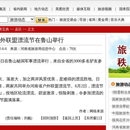
概况
|
省内新闻
|
地方动态
|
美图欣赏
|
媒体互联
|
旅游视频
|
国务院
热门：
旅游交易会
|
导游
|
省局
|
黄金周
|
音乐大典
类宝典
>>
县区
>> 正文
外联盟漂流节在鲁山举行
.cn 2012-6-6 来源：河南省旅游局信息中心 点击：
79
次
日在鲁山秘洞军事漂流举行，来自全省的3000多名驴友参
、落差大，加之两岸风景优美，是难得的漂流胜地。日
旅游动
商，两家共同举办河南省户外联盟漂流节。6月2日，漂流节
·
3部委联合
山，按地区轮流漂流。碧波激浪，惊险刺激，令参加漂流的
·
国家旅游局
流节圆满落幕。
·
旅游业撑起
作者：网络来源
·
中国旅游市
(责任编辑：刘巍) 【
回到顶部
】 【
返回上页
】 【
关闭窗口
】
·
我局召开2
·
河南省旅游