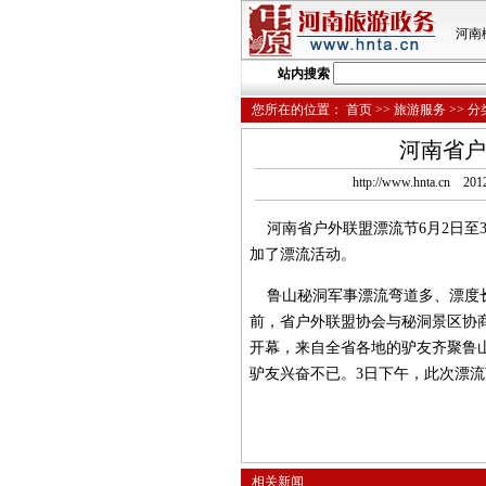
河南
站内搜索
您所在的位置：
首页
>>
旅游服务
>>
分
河南省户
http://www.hnta
河南省户外联盟漂流节6月2日至3
加了漂流活动。
鲁山秘洞军事漂流弯道多、漂度长
前，省户外联盟协会与秘洞景区协
开幕，来自全省各地的驴友齐聚鲁
驴友兴奋不已。3日下午，此次漂
相关新闻