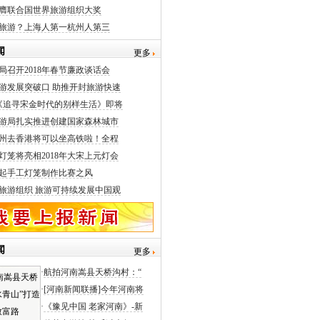
膺联合国世界旅游组织大奖
旅游？上海人第一杭州人第三
闻
更多
局召开2018年春节廉政谈话会
游发展突破口 助推开封旅游快速
《追寻宋金时代的别样生活》即将
游局扎实推进创建国家森林城市
州去香港将可以坐高铁啦！全程
灯笼将亮相2018年大宋上元灯会
起手工灯笼制作比赛之风
旅游组织 旅游可持续发展中国观
闻
更多
·
航拍河南嵩县天桥沟村：“
·
[河南新闻联播]今年河南将
·
《豫见中国 老家河南》-新