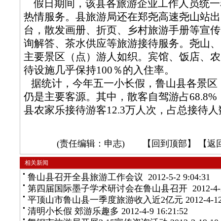
假日期间，该县各旅游企业工作人员统一
热情服务。县旅游局还在郑尧高速尧山站出
台，散发画册、折页、乡村旅游手册等宣传
询解答、茶水供应等旅游接待服务。尧山、
主要景区（点）游人如织。宾馆、饭店、农
待设施几乎保持100％的入住率。
据统计，今年五一小长假，鲁山县各景区
仍是主要客源。其中，散客自驾游占68.8%，
县农家乐接待游客12.3万人次，占总接待人数
(责任编辑：申志) 【
回到顶部
】 【
返
相关新闻
鲁山县召开全县旅游工作会议
2012-5-2 9:04:31
第四届国际墨子学术研讨会在鲁山县召开
2012-4-
平顶山市鲁山县一季度旅游收入近2亿元
2012-4-12
清明小长假 郊游乐趣多
2012-4-9 16:21:52