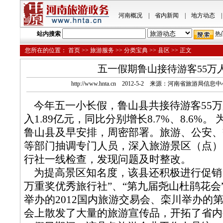
河南概况
|
省内新闻
|
地方动态
|
站内搜索
热
您所在的位置：
首页
>>
旅游服务
>>
分类宝典
>>
县区
>> 正文
五一假期鲁山接待游客55万
http://www.hnta.cn 2012-5-2 来源：河南省旅游局
今年五一小长假，鲁山县共接待游客55万
入1.89亿元，同比分别增长8.7%、8.6%
鲁山县及早安排，周密部署。旅游、公安、
等部门抽调专门人员，深入旅游景区（点）
行社一线检查，发现问题及时整改。
为提高景区知名度，该县还积极进行促销，
万重奖优秀旅行社”、“第九届尧山杜鹃花会
举办的2012国内旅游交易会、栾川举办的
会上散发了大量的旅游宣传品，开拓了省内