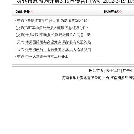
舞钢市旅游局开展3.15宣传咨询活动
2012-3-19 10:
为你服务
>>
论坛热贴
>>
·[交通]
7条隧道贯穿中州大道 为老城与新区“解
·[交通]
BRT车道多处受损太颠簸 整修还靠“打补
·[交通]
十几对列车晚点 铁路局微博公布消息并致
·[天气]
本周雷阵雨与高温并存 局部将有高温闷热
·[天气]
今明河南省十市有暴雨 未来三天依然阴雨
·[交通]
中州大道综合整治工程开工
网站首页
|
关于我们
|
广告业
河南省旅游资讯有限公司 主办 河南省多纬