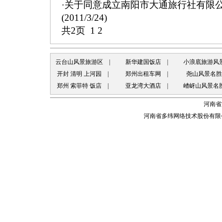
·
关于同意成立南阳市大通旅行社有限
(2011/3/24)
共2页 1
2
云台山风景旅游区
|
新华建国饭店
|
小浪底旅游风
开封 清明 上河园
|
郑州出租车网
|
尧山风景名胜
郑州 索菲特 饭店
|
亚龙湾大酒店
|
嵖岈山风景名
河南省
河南省多纬网络技术股份有限