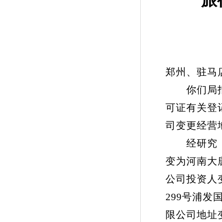
旅
郑州、驻马
你们局报来
可证有关登
司变更经营地
经研究，同
变为河南大
公司投资人
299号浦发
限公司地址