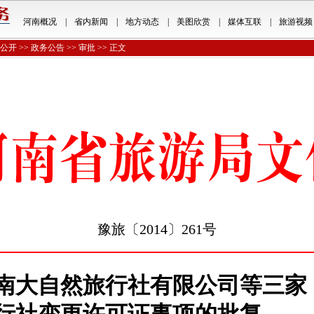
河南概况
|
省内新闻
|
地方动态
|
美图欣赏
|
媒体互联
|
旅游视频
公开
>>
政务公告
>>
审批
>> 正文
豫旅〔2014〕261号
南大自然旅行社有限公司等三家