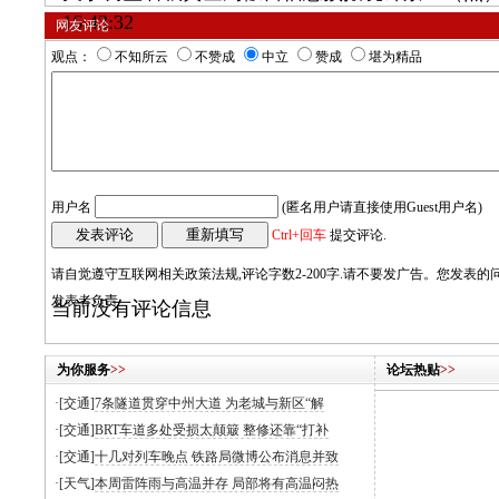
16:43:32
网友评论
观点：
不知所云
不赞成
中立
赞成
堪为精品
用户名
(匿名用户请直接使用Guest用户名)
Ctrl+回车
提交评论.
请自觉遵守互联网相关政策法规,评论字数2-200字.请不要发广告。您发表
发表者负责
当前没有评论信息
为你服务
>>
论坛热贴
>>
·[交通]
7条隧道贯穿中州大道 为老城与新区“解
·[交通]
BRT车道多处受损太颠簸 整修还靠“打补
·[交通]
十几对列车晚点 铁路局微博公布消息并致
·[天气]
本周雷阵雨与高温并存 局部将有高温闷热