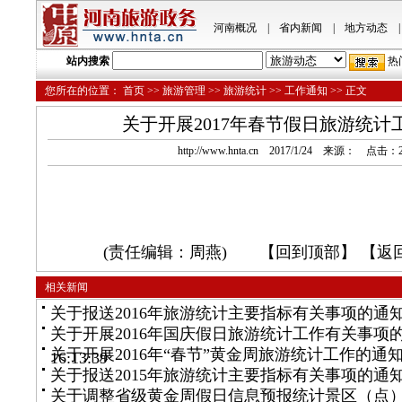
河南概况
|
省内新闻
|
地方动态
|
站内搜索
热
您所在的位置：
首页
>>
旅游管理
>>
旅游统计
>>
工作通知
>> 正文
关于开展2017年春节假日旅游统计
http://www.hnta.cn 2017/1/24 来源： 点击：
(责任编辑：周燕) 【
回到顶部
】 【
返
相关新闻
关于报送2016年旅游统计主要指标有关事项的通
关于开展2016年国庆假日旅游统计工作有关事项
关于开展2016年“春节”黄金周旅游统计工作的通
16:13:39
关于报送2015年旅游统计主要指标有关事项的通
关于调整省级黄金周假日信息预报统计景区（点