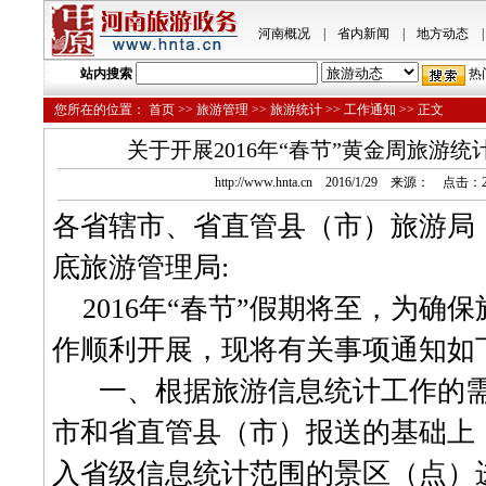
河南概况
|
省内新闻
|
地方动态
|
站内搜索
热
您所在的位置：
首页
>>
旅游管理
>>
旅游统计
>>
工作通知
>> 正文
关于开展2016年“春节”黄金周旅游
http://www.hnta.cn 2016/1/29 来源： 点击：
各省辖市、省直管县
（市）
旅游局
底旅游管理局:
201
6
年“春节”
假期
将至，为确保
作顺利开展，现
将有关事项
通知如
一、根据旅游信息统计工作的
市和省直管县（市）报送的基础上
入省级信息统计范围的景区（点）