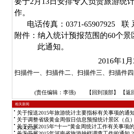
要
于
2月13日
安排
专人
负责旅游统
作。
电话传真：0371-65907925 联
附件：纳入统计预报范围的
60
个景
此通知。
201
6
年1月
扫描件一
、
扫描件二
、
扫描件三
、
扫描件四
(责任编辑：李强) 【
回到顶部
】 【
返
相关新闻
关于报送2015年旅游统计主要指标有关事项的通
关于调整省级黄金周假日信息预报统计景区（点
关于开展2015年“十一”黄金周统计工作有关事项
16:43:32
关于开展2015年河南省旅游抽样调查工作的通知
2