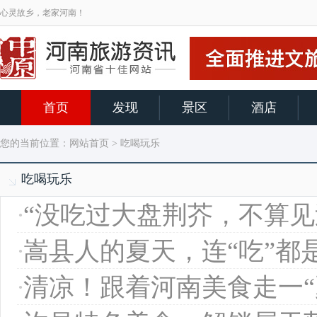
心灵故乡，老家河南！
首页
发现
景区
酒店
您的当前位置：
网站首页
> 吃喝玩乐
吃喝玩乐
·
“没吃过大盘荆芥，不算见
·
嵩县人的夏天，连“吃”都
·
清凉！跟着河南美食走一“