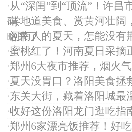
·
从“深闺”到“顶流”！许昌
·
尝地道美食、赏黄河壮阔
码
·
河南人的夏天，怎能没有
略来了
·
蜜桃红了！河南夏日采摘
·
郑州6大夜市推荐，烟火
·
夏天没胃口？洛阳美食拯
·
东关大街，藏着洛阳城最
·
收好这份洛阳龙门逛吃指
·
郑州6家漂亮饭推荐！好