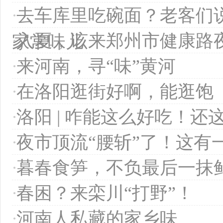
·
去车库里吃碗面？老客们
·
入夏，该来郑州市健康路
家常味儿
·
来河南，寻“味”黄河
·
在洛阳逛街好啊，能逛饱
·
洛阳 | 咋能这么好吃！还
·
夜市顶流“腰斩”了！这有
·
暮春食笋，不负最后一抹
·
春困？来栾川“打野”！
·
河南人私藏的家乡味