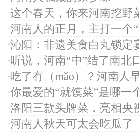
·
这个春天，你来河南挖野
·
河南人的正月，主打一个“
·
沁阳：非遗美食白丸锁定宴
·
听说，河南“中”结了南北
·
吃了冇（mǎo）？河南人早起
·
你最爱的“就馍菜”是哪一
·
洛阳三款头牌菜，亮相央
·
河南人秋天可太会吃瓜了