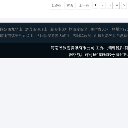
1
2
3
4
5
1/50页
首页
上一页
固始西九华山
辉县市轿顶山
新乡南太行旅游度假区
焦作青天河
林州太行
南阳市镇平县五朵山
洛阳新安龙潭大峡谷
洛阳鸡冠洞
西峡县老界岭自然保
河南省旅游资讯有限公司 主办 河南省多
网络视听许可证1609403号
豫ICP证