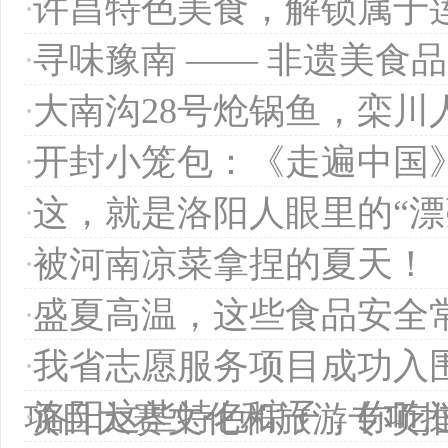
·
许昌特色美食，解锁属于
·
寻味豫南 —— 非遗美食
·
大南沟28号炝锅鱼，栾川
·
开封小笼包：《走遍中国
·
这，就是洛阳人眼里的“漂
·
被河南凉菜拿捏的夏天！
·
盛夏高温，这些食品安全
·
我省志愿服务项目成功入
·
洛阳这些特色粽子，你吃
项目大赛文化和旅游专项