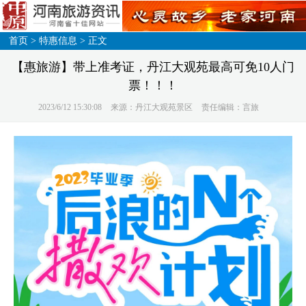
首页
>
特惠信息
> 正文
【惠旅游】带上准考证，丹江大观苑最高可免10人门
票！！！
2023/6/12 15:30:08
来源：丹江大观苑景区
责任编辑：言旅