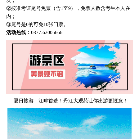
次；
②按准考证尾号免票（含1至9），免票人数含考生本人在
内；
③尾号是0的可免10张门票。
活动热线：
0377-62005666
夏日旅游，江畔首选！丹江大观苑让你出游更惬意！