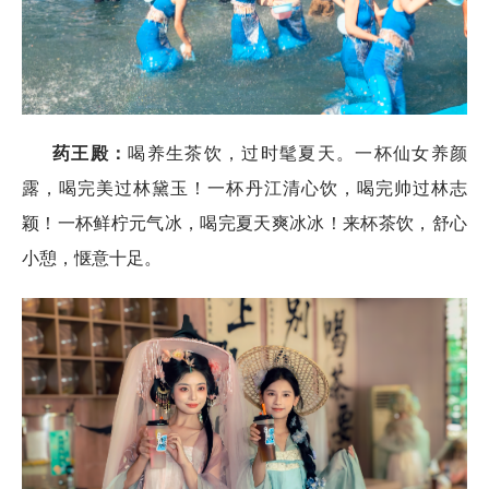
药王殿
：
喝养生茶饮，过时髦夏天。一杯仙女养颜
露，喝完美过林黛玉！一杯丹江清心饮，喝完帅过林志
颖！一杯鲜柠元气冰，喝完夏天爽冰冰！来杯茶饮，舒心
小憩，惬意十足。