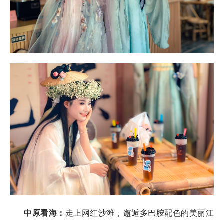
中原看海
：
走上网红沙滩，邂逅多巴胺配色的美丽江