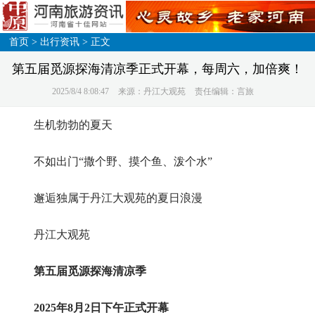
首页
>
出行资讯
> 正文
第五届觅源探海清凉季正式开幕，每周六，加倍爽！
2025/8/4 8:08:47
来源：丹江大观苑
责任编辑：言旅
生机勃勃的夏天
不如出门“撒个野、摸个鱼、泼个水”
邂逅独属于丹江大观苑的夏日浪漫
丹江大观苑
第五届觅源探海清凉季
2025年8月2日下午正式开幕