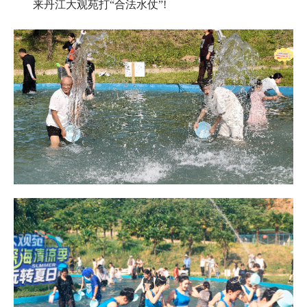
来丹江大观苑打“合法水仗”!