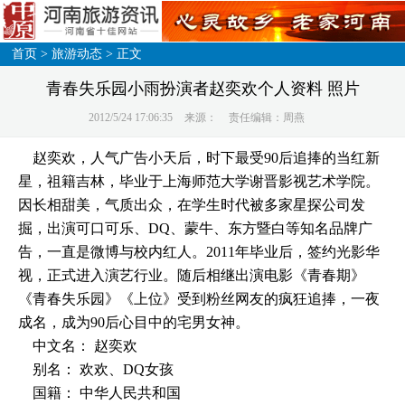
首页
>
旅游动态
> 正文
青春失乐园小雨扮演者赵奕欢个人资料 照片
2012/5/24 17:06:35
来源：
责任编辑：周燕
赵奕欢，人气广告小天后，时下最受90后追捧的当红新
星，祖籍吉林，毕业于上海师范大学谢晋影视艺术学院。
因长相甜美，气质出众，在学生时代被多家星探公司发
掘，出演可口可乐、DQ、蒙牛、东方暨白等知名品牌广
告，一直是微博与校内红人。2011年毕业后，签约光影华
视，正式进入演艺行业。随后相继出演电影《青春期》
《青春失乐园》《上位》受到粉丝网友的疯狂追捧，一夜
成名，成为90后心目中的宅男女神。
中文名： 赵奕欢
别名： 欢欢、DQ女孩
国籍： 中华人民共和国