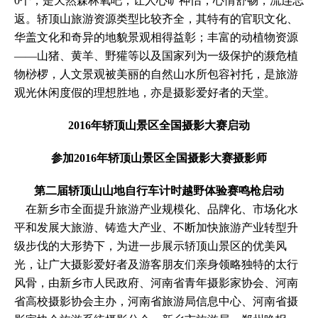
0个，是天然森林氧吧，让人心旷神怡，心情舒畅，流连忘
返。轿顶山旅游资源类型比较齐全，其特有的官职文化、
华盖文化和奇异的地貌景观相得益彰；丰富的动植物资源
——山猪、黄羊、野獾等以及国家列为一级保护的濒危植
物桫椤，人文景观被美丽的自然山水所包容衬托，是旅游
观光休闲度假的理想胜地，亦是摄影爱好者的天堂。
2016年轿顶山景区全国摄影大赛启动
参加2016年轿顶山景区全国摄影大赛摄影师
第二届轿顶山山地自行车计时越野体验赛鸣枪启动
在新乡市全面提升旅游产业规模化、品牌化、市场化水
平和发展大旅游、铸造大产业、不断加快旅游产业转型升
级步伐的大形势下，为进一步展示轿顶山景区的优美风
光，让广大摄影爱好者及游客朋友们亲身领略独特的太行
风骨，由新乡市人民政府、河南省青年摄影家协会、河南
省高校摄影协会主办，河南省旅游局信息中心、河南省摄