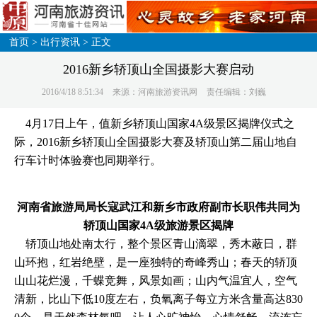
首页
>
出行资讯
> 正文
2016新乡轿顶山全国摄影大赛启动
2016/4/18 8:51:34
来源：河南旅游资讯网
责任编辑：刘巍
4月17日上午，值新乡轿顶山国家4A级景区揭牌仪式之
际，2016新乡轿顶山全国摄影大赛及轿顶山第二届山地自
行车计时体验赛也同期举行。
河南省旅游局局长寇武江和新乡市政府副市长职伟共同为
轿顶山国家4A级旅游景区揭牌
轿顶山地处南太行，整个景区青山滴翠，秀木蔽日，群
山环抱，红岩绝壁，是一座独特的奇峰秀山；春天的轿顶
山山花烂漫，千蝶竞舞，风景如画；山内气温宜人，空气
清新，比山下低10度左右，负氧离子每立方米含量高达830