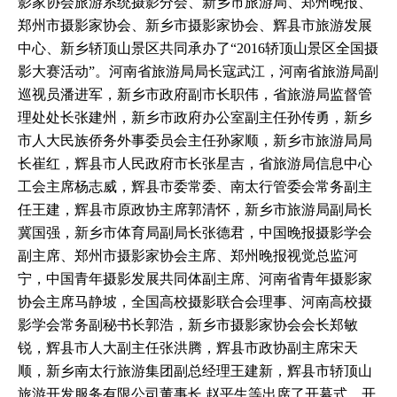
影家协会旅游系统摄影分会、新乡市旅游局、郑州晚报、
郑州市摄影家协会、新乡市摄影家协会、辉县市旅游发展
中心、新乡轿顶山景区共同承办了“2016轿顶山景区全国摄
影大赛活动”。河南省旅游局局长寇武江，河南省旅游局副
巡视员潘进军，新乡市政府副市长职伟，省旅游局监督管
理处处长张建州，新乡市政府办公室副主任孙传勇，新乡
市人大民族侨务外事委员会主任孙家顺，新乡市旅游局局
长崔红，辉县市人民政府市长张星吉，省旅游局信息中心
工会主席杨志威，辉县市委常委、南太行管委会常务副主
任王建，辉县市原政协主席郭清怀，新乡市旅游局副局长
冀国强，新乡市体育局副局长张德君，中国晚报摄影学会
副主席、郑州市摄影家协会主席、郑州晚报视觉总监河
宁，中国青年摄影发展共同体副主席、河南省青年摄影家
协会主席马静坡，全国高校摄影联合会理事、河南高校摄
影学会常务副秘书长郭浩，新乡市摄影家协会会长郑敏
锐，辉县市人大副主任张洪腾，辉县市政协副主席宋天
顺，新乡南太行旅游集团副总经理王建新，辉县市轿顶山
旅游开发服务有限公司董事长 赵平生等出席了开幕式。开