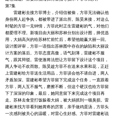
第7集
雷建彬去接方菲博士，介绍信被偷，方菲无法确认他
身份两人起争执，都被带进了派出所。陈昊来接，对这么
时髦的方菲一见钟情，方菲此时正生雷建彬的气，对他们
都爱理不理。新项目由大丽和苏林分别出设计图，择优选
用，大娟高兴的给苏林忙前忙后，希望他能赢大丽一回。
设计图评审，方菲一语指出苏林图中存在的缺陷和大丽设
计方案的落后。方菲态度高傲，语气刻薄，雷建彬不服
气，跟其辩驳。雷使激将法想让方菲留下设计这个项目，
两人争论不欢而散。陈昊趁方菲不在送来水果和花，正赶
上雷建彬给方菲送生活用品，方菲误会他不请自进，两人
矛盾加深。雷建彬希望方菲留下完成这个任务，一直跟着
方菲，两人互不服气，磨擦不断，但这个硬汉也给方菲留
下了深深的印象，最后，她同意留下来完成这个项目再
走。苏林去食堂打饭躲着大娟，被大娟抓到一顿臭损。雷
建彬来找方菲看到她胃疼的厉害，亲手做鸡蛋汤，方菲头
一次感到被关心的温暖，对雷心生好感。方菲对雷建彬说