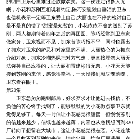
丽明白卫东心里难过还故做欢笑。这一夜注定很多人无
眠，小花和苏刚互相说着约定;陈巧安慰独自垂泪的卫东，
也借机表示一定等卫东爱上自己;大丽也在不停的检讨自己
是不是真的错了?甜蜜是短暂的，小花依依不舍的送别了苏
刚，两人都期待着四年之后的再团圆。陈巧经常到卫东家
做家务，卫东视而不见，拥东替陈巧报不平，同时也露出
了拥东对卫东的妒忌和对家里的不满。大丽热心的为拥东
介绍对象，拥东冷嘲热讽把对方气走，更直接埋怨大丽无
法弥补自己应得的，让大丽和雷建彬很无奈。小花天天能
接到苏刚的来信，感觉很幸福，一天没接到就失魂落魄，
卫东看在眼里。
第20集
卫东急匆匆跑到邮局，好求歹求才让他进去找信，不
负他的苦心终于找到了，能够默默的为小花做点事卫东就
觉得足够了。每天一封信让小花感觉很甜蜜，但慢慢苏刚
的信越来越少，信纸也越来越薄，内容也从急切想回到820
厂转向了想留在大城市，这让小花感觉很忐忑。小花连续
一个月收不到苏刚的来信，怕他出事，忙向厂里请假，在