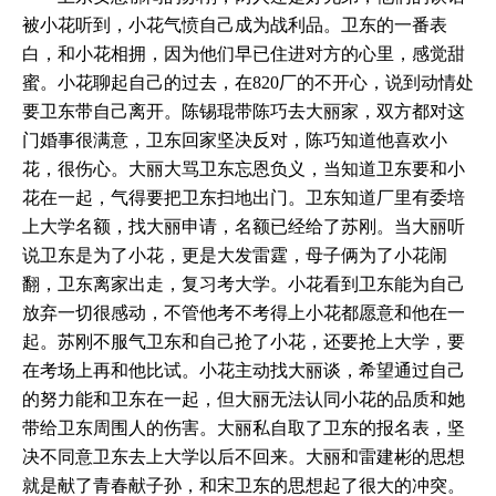
被小花听到，小花气愤自己成为战利品。卫东的一番表
白，和小花相拥，因为他们早已住进对方的心里，感觉甜
蜜。小花聊起自己的过去，在820厂的不开心，说到动情处
要卫东带自己离开。陈锡琨带陈巧去大丽家，双方都对这
门婚事很满意，卫东回家坚决反对，陈巧知道他喜欢小
花，很伤心。大丽大骂卫东忘恩负义，当知道卫东要和小
花在一起，气得要把卫东扫地出门。卫东知道厂里有委培
上大学名额，找大丽申请，名额已经给了苏刚。当大丽听
说卫东是为了小花，更是大发雷霆，母子俩为了小花闹
翻，卫东离家出走，复习考大学。小花看到卫东能为自己
放弃一切很感动，不管他考不考得上小花都愿意和他在一
起。苏刚不服气卫东和自己抢了小花，还要抢上大学，要
在考场上再和他比试。小花主动找大丽谈，希望通过自己
的努力能和卫东在一起，但大丽无法认同小花的品质和她
带给卫东周围人的伤害。大丽私自取了卫东的报名表，坚
决不同意卫东去上大学以后不回来。大丽和雷建彬的思想
就是献了青春献子孙，和宋卫东的思想起了很大的冲突。