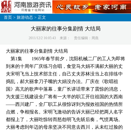
首页
>
旅游动态
> 正文
大丽家的往事分集剧情 大结局
2011/12/2 16:05:43
来源：
责任编辑：周燕
大丽家的往事分集剧情 大结局
第1集 1965年春节前夕，沈阳机械二厂的工人为即将
到来的十周年厂庆练习合唱，食堂马大娟不满郝大丽的丈
夫宋明飞当上技术部主任，自己丈夫苏林没当上在排练中
捣乱，郝大丽拿刀子嘴的大娟没办法。厂庆在《歌唱祖
国》高亢的歌声中落幕，童厂长讲话带来了震惊的消息，
为支援三线建设全厂将有一大半的职工开往祖国的大西南
――西川建厂，全厂职工从很惊讶到为报效祖国的热情所
点燃，争相报名。宋明飞激动的告诉大丽已经把两人名字
都报上了，大丽吃惊转而怒怨明飞先斩后奏，气愤离场。
大丽考虑到年迈的母亲坚决不同意去西川，从未红过脸的