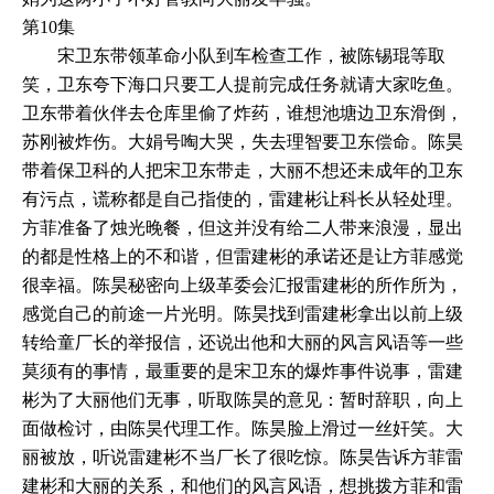
第10集
宋卫东带领革命小队到车检查工作，被陈锡琨等取
笑，卫东夸下海口只要工人提前完成任务就请大家吃鱼。
卫东带着伙伴去仓库里偷了炸药，谁想池塘边卫东滑倒，
苏刚被炸伤。大娟号啕大哭，失去理智要卫东偿命。陈昊
带着保卫科的人把宋卫东带走，大丽不想还未成年的卫东
有污点，谎称都是自己指使的，雷建彬让科长从轻处理。
方菲准备了烛光晚餐，但这并没有给二人带来浪漫，显出
的都是性格上的不和谐，但雷建彬的承诺还是让方菲感觉
很幸福。陈昊秘密向上级革委会汇报雷建彬的所作所为，
感觉自己的前途一片光明。陈昊找到雷建彬拿出以前上级
转给童厂长的举报信，还说出他和大丽的风言风语等一些
莫须有的事情，最重要的是宋卫东的爆炸事件说事，雷建
彬为了大丽他们无事，听取陈昊的意见：暂时辞职，向上
面做检讨，由陈昊代理工作。陈昊脸上滑过一丝奸笑。大
丽被放，听说雷建彬不当厂长了很吃惊。陈昊告诉方菲雷
建彬和大丽的关系，和他们的风言风语，想挑拨方菲和雷