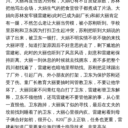
川。大丽再度当选为劳模，大娟心有不甘质疑票数，苏林
把他骂出会场，大娟生气的把食堂饺子都煮成了片汤。大
娟向苏林发牢骚雷建彬(此时已成为副厂长)和郝大丽肯定
有一腿，不然怎么老让大丽当劳模，被小苏刚听到。学校
里苏刚和卫东因为打扫卫生起冲突，苏刚把听到大娟说的
讲了出来，被卫东一顿打。大娟不明实情不依不饶的来找
大丽评理，知道打架原因后不好意思的走了，剩下尴尬的
雷建彬。此时的大丽也听到了风言风语，刻意和雷建彬保
持距离。大丽一到休息的时候就去找拥东，差不多把整个
四川都找遍了，雷建彬也暗地里帮助找。苏刚把足球踢出
了厂外，引起厂内、外小朋友的打架，卫东为保护苏刚还
受了伤。童厂长教育大丽要抽时间管教卫东，不要让他学
坏了。大丽回家不问青红皂白打了卫东，雷建彬替卫东解
释，卫东不领他情，还骂雷建彬不要管他家的事，从心里
一直恨他。卫东跑掉，大丽疯了似的寻找，最后在丈夫的
坟前找到睡着了的卫东，大丽心里很内疚。雷建彬看到母
子俩合好如初，很开心。820厂步上正轨，任务也更重，雷
建彬知道厂里要来位海归博士指导技术，非常高兴。