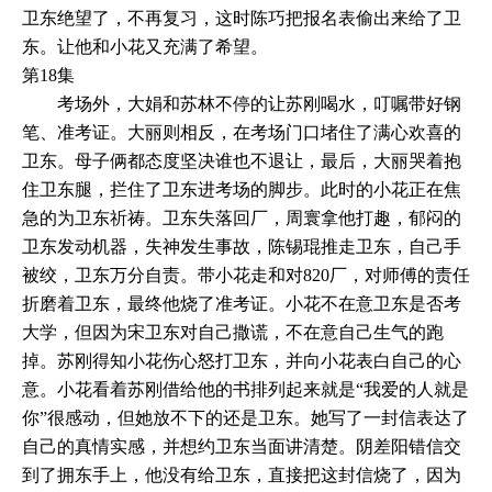
卫东绝望了，不再复习，这时陈巧把报名表偷出来给了卫
东。让他和小花又充满了希望。
第18集
考场外，大娟和苏林不停的让苏刚喝水，叮嘱带好钢
笔、准考证。大丽则相反，在考场门口堵住了满心欢喜的
卫东。母子俩都态度坚决谁也不退让，最后，大丽哭着抱
住卫东腿，拦住了卫东进考场的脚步。此时的小花正在焦
急的为卫东祈祷。卫东失落回厂，周寰拿他打趣，郁闷的
卫东发动机器，失神发生事故，陈锡琨推走卫东，自己手
被绞，卫东万分自责。带小花走和对820厂，对师傅的责任
折磨着卫东，最终他烧了准考证。小花不在意卫东是否考
大学，但因为宋卫东对自己撒谎，不在意自己生气的跑
掉。苏刚得知小花伤心怒打卫东，并向小花表白自己的心
意。小花看着苏刚借给他的书排列起来就是“我爱的人就是
你”很感动，但她放不下的还是卫东。她写了一封信表达了
自己的真情实感，并想约卫东当面讲清楚。阴差阳错信交
到了拥东手上，他没有给卫东，直接把这封信烧了，因为