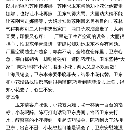
以才能容忍苏刚接娜娜，苏刚求卫东帮他劝小花让他带走
娜娜，也好让小花再嫁，卫东气得大骂。大丽劝大娟不能
让苏刚带走娜娜等，大娟才知道苏刚回来另有目的，苏林
气得将苏刚二人行李扔出家门，两口子灰溜溜走了，大娟
直哭，即恨又心疼! 厂里进了生产空调的设备，大丽很
担心，怕卫东年青激进，雷建彬却劝她卫东不会有问题。
厂里空调越生产越多，却卖不动，全堆在仓库里，卫东心
急，亲自抓销售，却到处碰钉，遭陈巧埋怨。卫东坚持“大
家”，陈巧坚持“小家’，提起小花，两人又是不欢而散!
上海展销会，卫东本来要带晓菲去，结果小花代替。卫东
和小花没话找话都感到很拘谨!陈巧看到晓菲没去上海，得
知小花去了，心生不安。
第25集
卫东请客户吃饭，小花被为难，喝一杯换一百台的指
标，小花喝醉。陈巧打电话到卫东房间，恰巧卫东去打
水，醉熏熏的小花接到，引起陈巧误会。陈巧到火车站接
卫东，出言不逊，小花想起可能是误会了，卫东安慰她没