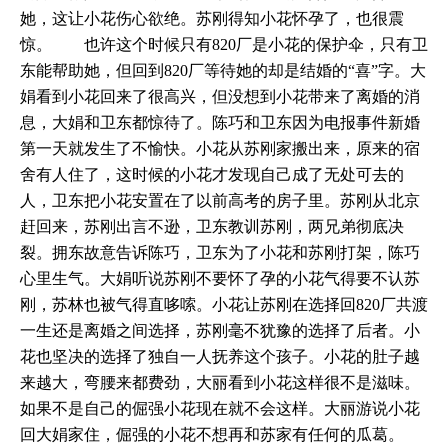
她，这让小花伤心欲绝。苏刚得知小花怀孕了，也很震
惊。 也许这个时候只有820厂是小花的保护伞，只有卫
东能帮助她，但回到820厂等待她的却是结婚的“喜”字。大
娟看到小花回来了很高兴，但没想到小花带来了离婚的消
息，大娟和卫东都惊待了。陈巧和卫东因为电报事件新婚
第一天就发生了不愉快。小花从苏刚家搬出来，原来的宿
舍有人住了，这时候的小花才发现自己成了无处可去的
人，卫东把小花安置在了以前高考的房子里。苏刚从北京
赶回来，苏刚出言不逊，卫东教训苏刚，两兄弟彻底决
裂。拥东故意告诉陈巧，卫东为了小花和苏刚打架，陈巧
心里生气。大娟听说苏刚不要怀了孕的小花气得要不认苏
刚，苏林也被气得直哆嗦。小花让苏刚在选择回820厂共渡
一生还是离婚之间选择，苏刚毫不犹豫的选择了后者。小
花也坚决的选择了独自一人抚养这个孩子。小花的肚子越
来越大，弯腰来都费劲，大丽看到小花这样很不是滋味。
如果不是自己的倔强小花现在就不会这样。大丽游说小花
回大娟家住，倔强的小花不想再和苏家有任何的瓜葛。