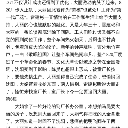
-371不仅设计成功还得到了优化，大丽激动的哭了起来。8
20厂步入正轨，大丽因此被评为“劳模”也被众厂工评为“第
一代厂花”。雷建彬一直悄悄的在工作和生活上给予大丽支
持，大丽的心也被默默的融化。又是大年三十，雷建彬和
大丽的一番长谈彻底消除了间隙。工人们吃过饭又都不自
觉的回到岗位工作，整个车间热火朝天，后厨也不甘势
弱，包着薄皮大陷的饺子。新年的钟声敲响，窗外炮竹声
声，一曲《歌唱祖国》让整个车间热闹非凡，整个820厂度
过了一个革命化的春节。文化大革命以燎原之势在全国漫
延，沈阳受到了影响，陈昊也想跟上形式，被童厂长按
下，要他先搞生产。大丽觉得自己完成了使命，想悄悄回
沈阳，大娟帮着收拾东西，两人惜别。雷建彬听说大丽走
了，慌忙来找童厂长，童厂长下令一定要追回大丽。
第6集
大娟拿了一堆好吃的到厂长办公室，本想拍马屁要大
丽的房子，没想到大丽回来了，大娟气得把吃的又全拿走
了。大丽知道一时回不了沈阳，悲痛的把明飞葬在了西