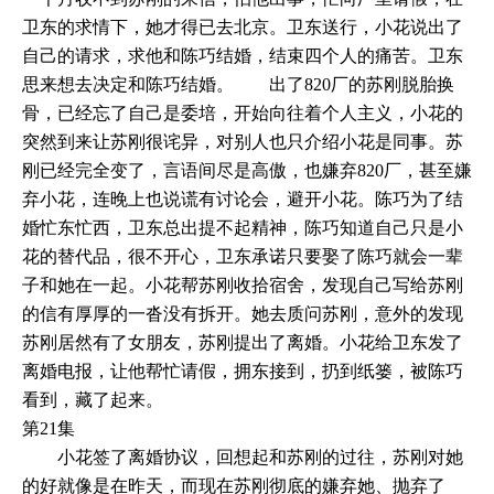
卫东的求情下，她才得已去北京。卫东送行，小花说出了
自己的请求，求他和陈巧结婚，结束四个人的痛苦。卫东
思来想去决定和陈巧结婚。 出了820厂的苏刚脱胎换
骨，已经忘了自己是委培，开始向往着个人主义，小花的
突然到来让苏刚很诧异，对别人也只介绍小花是同事。苏
刚已经完全变了，言语间尽是高傲，也嫌弃820厂，甚至嫌
弃小花，连晚上也说谎有讨论会，避开小花。陈巧为了结
婚忙东忙西，卫东总出提不起精神，陈巧知道自己只是小
花的替代品，很不开心，卫东承诺只要娶了陈巧就会一辈
子和她在一起。小花帮苏刚收拾宿舍，发现自己写给苏刚
的信有厚厚的一沓没有拆开。她去质问苏刚，意外的发现
苏刚居然有了女朋友，苏刚提出了离婚。小花给卫东发了
离婚电报，让他帮忙请假，拥东接到，扔到纸篓，被陈巧
看到，藏了起来。
第21集
小花签了离婚协议，回想起和苏刚的过往，苏刚对她
的好就像是在昨天，而现在苏刚彻底的嫌弃她、抛弃了