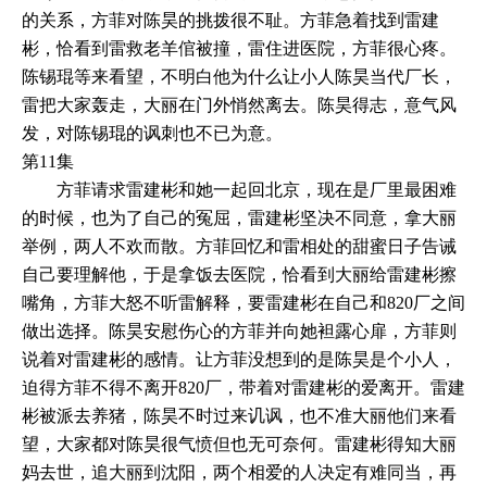
的关系，方菲对陈昊的挑拨很不耻。方菲急着找到雷建
彬，恰看到雷救老羊倌被撞，雷住进医院，方菲很心疼。
陈锡琨等来看望，不明白他为什么让小人陈昊当代厂长，
雷把大家轰走，大丽在门外悄然离去。陈昊得志，意气风
发，对陈锡琨的讽刺也不已为意。
第11集
方菲请求雷建彬和她一起回北京，现在是厂里最困难
的时候，也为了自己的冤屈，雷建彬坚决不同意，拿大丽
举例，两人不欢而散。方菲回忆和雷相处的甜蜜日子告诫
自己要理解他，于是拿饭去医院，恰看到大丽给雷建彬擦
嘴角，方菲大怒不听雷解释，要雷建彬在自己和820厂之间
做出选择。陈昊安慰伤心的方菲并向她袒露心扉，方菲则
说着对雷建彬的感情。让方菲没想到的是陈昊是个小人，
迫得方菲不得不离开820厂，带着对雷建彬的爱离开。雷建
彬被派去养猪，陈昊不时过来讥讽，也不准大丽他们来看
望，大家都对陈昊很气愤但也无可奈何。雷建彬得知大丽
妈去世，追大丽到沈阳，两个相爱的人决定有难同当，再