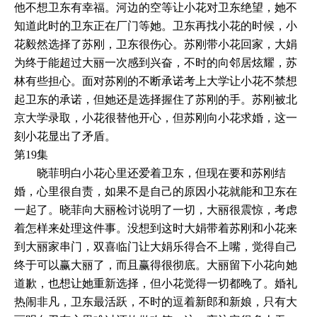
他不想卫东有幸福。河边的空等让小花对卫东绝望，她不
知道此时的卫东正在厂门等她。卫东再找小花的时候，小
花毅然选择了苏刚，卫东很伤心。苏刚带小花回家，大娟
为终于能超过大丽一次感到兴奋，不时的向邻居炫耀，苏
林有些担心。面对苏刚的不断承诺考上大学让小花不禁想
起卫东的承诺，但她还是选择握住了苏刚的手。苏刚被北
京大学录取，小花很替他开心，但苏刚向小花求婚，这一
刻小花显出了矛盾。
第19集
晓菲明白小花心里还爱着卫东，但现在要和苏刚结
婚，心里很自责，如果不是自己的原因小花就能和卫东在
一起了。晓菲向大丽检讨说明了一切，大丽很震惊，考虑
着怎样来处理这件事。没想到这时大娟带着苏刚和小花来
到大丽家串门，双喜临门让大娟乐得合不上嘴，觉得自己
终于可以赢大丽了，而且赢得很彻底。大丽留下小花向她
道歉，也想让她重新选择，但小花觉得一切都晚了。婚礼
热闹非凡，卫东最活跃，不时的逗着新郎和新娘，只有大