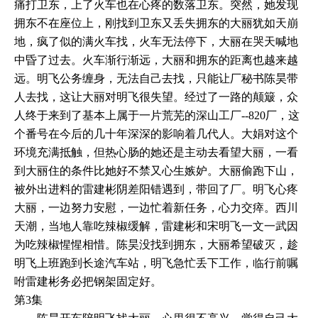
痛打卫东，上了火车也在心疼的数落卫东。突然，她发现
拥东不在座位上，刚找到卫东又丢失拥东的大丽犹如天崩
地，疯了似的满火车找，火车无法停下，大丽在哭天喊地
中昏了过去。火车渐行渐远，大丽和拥东的距离也越来越
远。明飞公务缠身，无法自己去找，只能让厂秘书陈昊带
人去找，这让大丽对明飞很失望。经过了一路的颠簸，众
人终于来到了基本上属于一片荒芜的深山工厂--820厂，这
个番号在今后的几十年深深的影响着几代人。大娟对这个
环境充满抵触，但热心肠的她还是主动去看望大丽，一看
到大丽住的条件比她好不禁又心生嫉妒。大丽偷跑下山，
被外出进料的雷建彬阴差阳错遇到，带回了厂。明飞心疼
大丽，一边努力安慰，一边忙着新任务，心力交瘁。西川
天潮，当地人靠吃辣椒缓解，雷建彬和宋明飞一文一武因
为吃辣椒惺惺相惜。陈昊没找到拥东，大丽希望破灭，趁
明飞上班跑到长途汽车站，明飞急忙丢下工作，临行前嘱
咐雷建彬务必把钢架固定好。
第3集