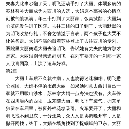
夫妻为此事吵翻了天，明飞还动手打了大丽。体弱多病的
苏林替补大丽成为去西川的人选，大娟原本高兴的心情立
刻被气愤填满，年三十打到了大丽家，饭桌掀翻，大丽妈
心脏病发住进了医院。去往三线的日子到了，大丽默默的
为明飞收拾行礼，不舍之情溢于言表，两个孩子也大哭不
让爸爸走。大娟不满的跟着苏林登上了去往西川的专列。
医院里大丽妈逼大丽去追明飞，告诉她有丈夫的地方那才
是家。大丽泪别母亲追赶明飞，在列车要开的一刹那一家
人欣喜团聚，上演了追车好戏。
第2集
大丽上车后不久就生病，人也烧得迷迷糊糊，明飞悉
心照顾。大娟不停的报怨大丽，如果她同意去西川自己一
家就不用跋山涉水，苏林拿大娟一点办法也没有。火车停
在四川境内的西坝，卫东随大丽、明飞下车透气，拥东单
独留在车厢里，被窗外棉花糖吸引。火车要开了，大丽和
明飞找不到卫东，十分焦急，众人又是协调晚开车，又是
撒开网找，终于，大娟在墙角找到了捉蝈蝈的卫东。大丽