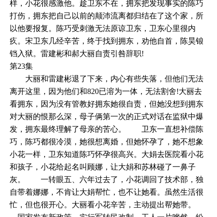
样，小花很感激他。趁卫东不在，拥东把发现事实的陈巧
打伤，拥东把自己以前的颠沛流离都归结在了这个家，所
以他要报复。陈巧受刺激无法原谅卫东，卫东心里很内
疚。宋卫东几经辛苦，终于找到拥东，劝他自首，陈昊锒
铛入狱。雷建彬和郝大丽自责引咎辞职!
第23集
大丽和雷建彬退了下来，内心有些失落，但他们无法
离开这里，因为他们和820已溶为一体，无法割舍!大丽去
看拥东，因为没有管教好拥东她很自责，但她没想到拥东
对大丽的恨那么深，母子俩第一次的正式对话在监狱中爆
发，拥东最终理解了母亲的苦心。 卫东一直想补偿陈
巧，陈巧都很冷漠，她很想离婚，但她怀孕了，她不想象
小花一样，卫东知道陈巧怀孕很高兴。大娟去医院看小花
和孩子，小花给起名叫顾娜，让大娟和苏林碰了一鼻子
灰。 一转眼五、六年过去了，小花调回了技术部，独
自带着娜娜，不肯让大娟帮忙，也不让她看。虽然生活很
忙，但也很开心。大丽看小花辛苦，主动提出帮她带。