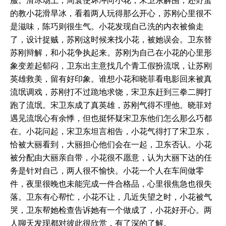
服。滑冰场上，周寰使坏冲向小花，宋卫东解围，还野蛮
的教小花滑旱冰，看着两人玩得那么开心，苏刚心里很不
是滋味，陈巧则很生气。小花发现自己洗的内衣被偷走
了，设计捉贼，苏刚这时候来找小花，被她误会。卫东替
苏刚辩解，和小花争执起来。苏刚为自己在小花的心里形
象变差起郁闷，卫东出主意找几个青工假扮流氓，让苏刚
英雄救美，留有好印象。谁想小花和晓菲看电影回来被真
流氓调戏，苏刚打不过跪地求饶，宋卫东赶到三拳二脚打
跑了流氓。宋卫东成了真英雄，苏刚气得不理他。晓菲对
遇见流氓心有余悸，但也挺怀疑宋卫东他们怎么那么巧都
在。小花问起，宋卫东坦言相告，小花气得打了宋卫东，
恰被大丽看到，大丽担心他们会在一起，卫东否认。小花
被分配由大丽亲自带，小花很不愿意，认为大丽下达的任
务是针对自己，两人很不愉快。小花一个人在车间做零
件，夜里很晚也未能完成一件合格品，心里很焦急也很失
落。卫东有心帮忙，小花不让，几近失望之时，小花被气
哭，卫东帮她检查告诉她有一个做成了，小花好开心。两
人聊天发现都对彼此很欣赏，有了深的了解。