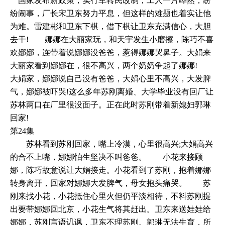
国家发布新政策，实行军转民改制，工人一片哗然，纷
纷闹事，厂长宋卫东努力平息，但这样的难题也着实让他
为难。雷建彬和卫东下棋，借下棋让卫东充满信心，大胆
去干! 娜娜在大丽家玩，和天宇发生小磨擦，陈巧不喜
欢娜娜，连带着说娜娜没爸爸，惹得娜娜哭鼻子。大娟来
大丽家看到娜娜在，很不高兴，两个奶奶争起了娜娜!
大娟家，娜娜说自己没有爸爸，大娟心里不高兴，大发脾
气，娜娜被吓哭!这么多年苏刚离婚、大学毕业没有回厂让
苏林两口在厂里很没面子。正在此时苏刚带着新媳妇郭琳
回家!
第24集
苏林看到苏刚回家，嘴上冷漠，心里很高兴;大娟高兴
的合不上嘴，娜娜怕生坚决不叫爸爸。 小花来接顾
娜，陈巧故意说让大娟接走。小花看到了苏刚，抱着娜娜
转身离开，回家对娜娜大发脾气，母女抱头痛哭。 苏
刚来找小花，小花抵住心里火但仍平淡相待，不料苏刚提
出要带娜娜回北京，小花生气将其赶出。卫东来送娃娃给
娜娜，苏刚言语讥讽，卫东不理苏刚。郭琳无法生育，所