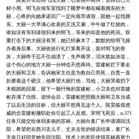
陈昊开车陪明飞找大丽，心里很不高兴，觉得自己大
材小用。明飞在候车室找到了睡梦中都在喊着拥东的大
丽，心疼的向她承诺回厂一定向领导请假，跟她一起找拥
东。大丽一大早满心欢喜的又洗又涮，中午做了红烧肉，
谁知没有等到请假归来的明飞，等来的却是他的死讯。双
重打击下的大丽没有哭，她已经麻木了，默默的给明飞操
办着身后事。大丽收拾行礼打算离开这，面对明飞的骨
灰，大丽终于忍不住崩溃了，失声痛哭，泪水犹如决堤，
这个伤心的地方大丽一分钟也不想再待。雷建彬拦下要走
的大丽和卫东，告诉她宋主任是为救自己而死，自责一直
折磨着这个硬汉，他希望大丽打他，骂他，大丽哭着扔下
木棍踉跄回屋，留下一脸忏悔的雷建彬，小卫东也对雷建
彬弃满了仇恨。追悼会后，雷建彬把照顾大丽和卫东当成
了以后生活的目标，但大丽不想再见这个人。陈昊狐假虎
威的念雷建彬撤职处份引起工人反感。宋明飞死后，u-371
任务只能交给体弱多病的苏林。大丽向童厂长申请调回沈
阳，希望把在西川丢儿子、丈夫去世的错误结束，童厂长
无奈只好同意她先回沈阳。技术上的差距使得苏林再努力