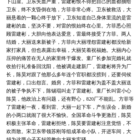
下山崖。卫东失血严重，雷建彬恨不得把自己的血都抽给
卫东，终不支昏倒在地，方菲非常心疼。卫东被救活，大
丽悬着的一颗心终于放下，卫东知道自己身体里流的是雷
建彬的血，坚决不要，对雷的恨始终在心里。方菲悉心照
顾雷建彬，大胆向他表达爱意，雷最终接受了方菲。两人
结婚，大丽送来新被子，方菲向大丽埋怨雷建彬都没给新
家打家具，但也表露出幸福，大丽笑着祝福她。大丽内心
压抑的痛苦在无人的家里终于爆发。童厂长参加完婚礼就
收拾行礼准备回沈阳，他被调走建新厂，雷建彬将升为厂
长，陈昊对跟了他那么多年连个官职都没捞到，还要伺候
雷建彬，口出怨言。婚房，方菲和雷建彬为盖不盖大丽送
的被子争执不下，陈锡琨叫走了雷建彬。童厂长叫雷小心
陈昊，他政治上有问题，还有野心，820厂不能乱。方菲等
了雷建彬一夜，看到雷、大丽一起下车，产生误会，新婚
的小两口就闹了很大不愉快。全国革命斗争更激烈，陈昊
积极主张革命，雷建彬拒绝，陈昊要雷建彬注意觉悟，不
欢而散。宋卫东带领苏刚等组成革命小队，开进车间，大
娟为这两小子不好管教向大丽发牢骚。