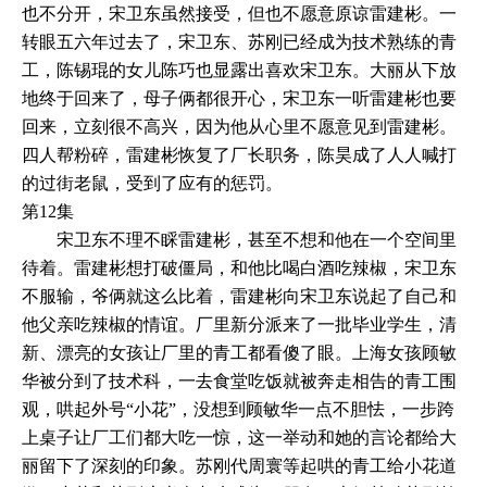
也不分开，宋卫东虽然接受，但也不愿意原谅雷建彬。一
转眼五六年过去了，宋卫东、苏刚已经成为技术熟练的青
工，陈锡琨的女儿陈巧也显露出喜欢宋卫东。大丽从下放
地终于回来了，母子俩都很开心，宋卫东一听雷建彬也要
回来，立刻很不高兴，因为他从心里不愿意见到雷建彬。
四人帮粉碎，雷建彬恢复了厂长职务，陈昊成了人人喊打
的过街老鼠，受到了应有的惩罚。
第12集
宋卫东不理不睬雷建彬，甚至不想和他在一个空间里
待着。雷建彬想打破僵局，和他比喝白酒吃辣椒，宋卫东
不服输，爷俩就这么比着，雷建彬向宋卫东说起了自己和
他父亲吃辣椒的情谊。厂里新分派来了一批毕业学生，清
新、漂亮的女孩让厂里的青工都看傻了眼。上海女孩顾敏
华被分到了技术科，一去食堂吃饭就被奔走相告的青工围
观，哄起外号“小花”，没想到顾敏华一点不胆怯，一步跨
上桌子让厂工们都大吃一惊，这一举动和她的言论都给大
丽留下了深刻的印象。苏刚代周寰等起哄的青工给小花道