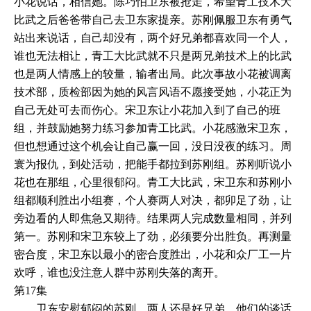
小花说话，相信她。陈巧怕卫东被抢走，希望青工技术大
比武之后爸爸带自己去卫东家提亲。苏刚佩服卫东有勇气
站出来说话，自己却没有，两个好兄弟都喜欢同一个人，
谁也无法相让，青工大比武就不只是两兄弟技术上的比武
也是两人情感上的较量，输者出局。此次事故小花被调离
技术部，质检部因为她的风言风语不愿接受她，小花正为
自己无处可去而伤心。宋卫东让小花加入到了自己的班
组，并鼓励她努力练习参加青工比武。小花感激宋卫东，
但也想通过这个机会让自己赢一回，没日没夜的练习。周
寰为报仇，到处活动，把能手都拉到苏刚组。苏刚听说小
花也在那组，心里很郁闷。青工大比武，宋卫东和苏刚小
组都顺利胜出小组赛，个人赛两人对决，都卯足了劲，让
旁边看的人即焦急又期待。结果两人完成数量相同，并列
第一。苏刚和宋卫东较上了劲，必须要分出胜负。再测量
密合度，宋卫东以最小的密合度胜出，小花和众厂工一片
欢呼，谁也没注意人群中苏刚失落的离开。
第17集
卫东安慰郁闷的苏刚，两人还是好兄弟，他们的谈话