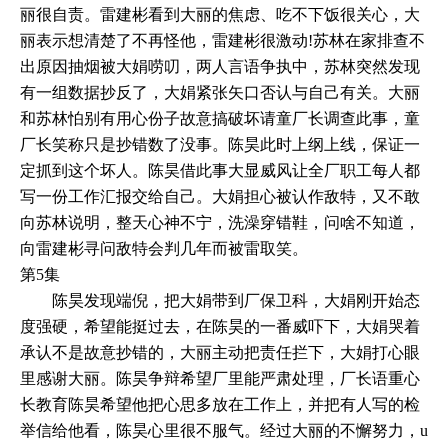
丽很自责。雷建彬看到大丽的焦虑、吃不下饭很关心，大
丽表示想清楚了不再怪他，雷建彬很激动!苏林在家排查不
出原因抽烟被大娟唠叨，两人言语争执中，苏林突然发现
有一组数据抄反了，大娟紧张矢口否认与自己有关。大丽
和苏林怕别有用心份子故意搞破坏请童厂长调查此事，童
厂长笑称只是抄错数了没事。陈昊此时上纲上线，保证一
定抓到这个坏人。陈昊借此事大显威风让全厂职工每人都
写一份工作汇报交给自己。大娟担心被认作敌特，又不敢
向苏林说明，整天心神不宁，洗澡穿错鞋，问啥不知道，
向雷建彬寻问敌特会判几年而被雷取笑。
第5集
陈昊发现端倪，把大娟带到厂保卫科，大娟刚开始态
度强硬，希望能挺过去，在陈昊的一番威吓下，大娟哭着
承认不是故意抄错的，大丽主动把责任拦下，大娟打心眼
里感谢大丽。陈昊争辩希望厂里能严肃处理，厂长语重心
长教育陈昊希望他把心思多放在工作上，并把有人写的检
举信给他看，陈昊心里很不服气。经过大丽的不懈努力，u