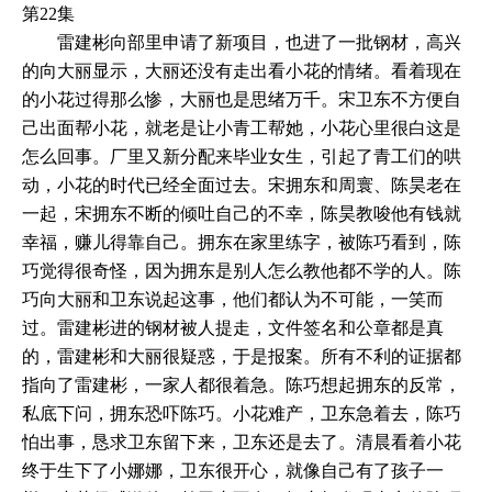
第22集
雷建彬向部里申请了新项目，也进了一批钢材，高兴
的向大丽显示，大丽还没有走出看小花的情绪。看着现在
的小花过得那么惨，大丽也是思绪万千。宋卫东不方便自
己出面帮小花，就老是让小青工帮她，小花心里很白这是
怎么回事。厂里又新分配来毕业女生，引起了青工们的哄
动，小花的时代已经全面过去。宋拥东和周寰、陈昊老在
一起，宋拥东不断的倾吐自己的不幸，陈昊教唆他有钱就
幸福，赚儿得靠自己。拥东在家里练字，被陈巧看到，陈
巧觉得很奇怪，因为拥东是别人怎么教他都不学的人。陈
巧向大丽和卫东说起这事，他们都认为不可能，一笑而
过。雷建彬进的钢材被人提走，文件签名和公章都是真
的，雷建彬和大丽很疑惑，于是报案。所有不利的证据都
指向了雷建彬，一家人都很着急。陈巧想起拥东的反常，
私底下问，拥东恐吓陈巧。小花难产，卫东急着去，陈巧
怕出事，恳求卫东留下来，卫东还是去了。清晨看着小花
终于生下了小娜娜，卫东很开心，就像自己有了孩子一