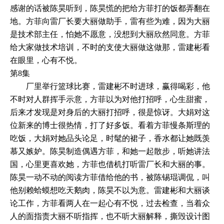
感谢的话被陈昊听到，陈昊慌的把给方菲打的饭都弄翻在
地。方菲向雷厂长要大丽做助手，雷有些为难，因为大丽
是技术部主任，怕她不愿意，没想到大丽欣然同意。方菲
给大家做技术培训，不时的支使大丽做这做那，雷建彬看
在眼里，心有不悦。
第8集
厂里举行篮球比赛，雷建彬不时进球，赢得喝彩，他
不时对人群挥手示意，方菲以为对他打招呼，心生甜蜜，
后来才发现是对身后的大丽打招呼，很是惊讶。大娟对这
位新来的博士很热情，打了好多饭。看着方菲慢条斯理的
吃饭，大娟对她品头论足，时髦的裙子，香水都让她既羡
慕又嫉妒。陈昊制造偶遇方菲，和她一起散步，听她讲法
国，心里更喜欢她，方菲也借机打听雷厂长和大丽的事。
陈昊一动不动的阅读方菲借给他的书，被陈锡琨调侃，叫
他别赖蛤蟆想吃天鹅肉，陈昊不以为意。雷建彬和大丽谈
论工作，方菲看两人在一起心有不悦，过去检查，当着众
人的面指责大丽不听指挥，也不听大丽解释，撕毁设计图