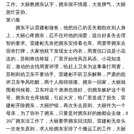
工作。大丽教拥东认字，拥东很不情愿，大发脾气，大丽
急忙妥协。
第15集
拥东不认雷建彬做爸，他把自己的丢失都怨在别人身
上，大丽心疼拥东，忍不住对他的溺爱，提出好多失去理
智的要求。雷建彬无奈把拥东安排看仓库。周寰带拥东去
宿舍打牌，大家他枕下发现女士内衣，周寰信口说是小花
送的，苏刚将信将疑，厂里开始传风言风语。小花知道
后，激动的去找周寰评理，恰赶上卫东为这事暴打周寰，
苏刚则劝卫东不要动手。雷建彬不听卫东解释，严肃的批
评卫东争风吃醋，两个人闹得很僵。拥东一回家，大丽就
围着伺候着。卫东对这个弟弟也很好，但拥东嫉妒这个哥
哥。拥东在仓库抽烟，引起火灾，给厂里造成了损失，雷
建彬开除拥东，大丽护犊，再次失去原则。大丽作为一个
母亲，为了弥补了拥东，只要是对拥东好的她都会去做，8
20厂拥东没工作了，大丽要带拥东回沈阳。雷建彬无奈头
一次丧失原则，求人给拥东安排了个搬运工的工作，大丽