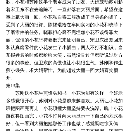
歉，小花和苏刚这半个老乡成为了朋友。大娟鼓动苏刚趁
着宋卫东不在去追陈巧，一直都落在大丽后面，希望在这
事上赢大丽一回。小花私自将工服改成了显身条的裙子，
受到了大丽的批评。陈锡琨给在车间实习的小花和晓菲下
了磨零件的任务。晓菲担心磨不完埋怨小花不该得罪大
丽，倔强的小花坚持要磨完来证明自己。宋卫东出差回来
和认真磨零件的小花发生了小插曲，两人不打不相识，当
互报姓名的时候都哈哈大笑，虽然没见过但都听说过对方
很多的事迹。但卫东的高傲也让小花很生气。苏刚学作生
煎小馒头，求大娟帮忙。为能超过大丽一回大娟喜笑颜
开。
第13集
苏刚送小花生煎馒头和书，小花为能有这样一个好老
乡感觉很开心，苏刚对小花是越来越喜欢。大丽让小花加
班把图画完再走，小花顶撞大丽坚持要去洗澡。晚上小花
熬夜将图画完，小花本打算向大丽显示一下自己的方式很
好，但一看到大丽把她那份工作也做了感觉既吃惊又佩