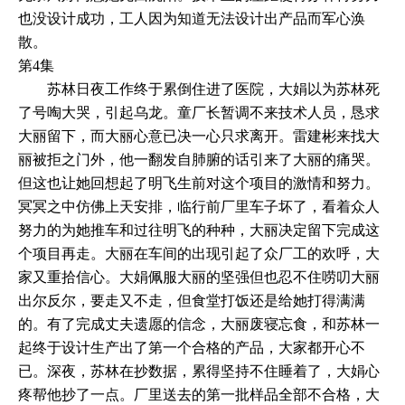
也没设计成功，工人因为知道无法设计出产品而军心涣
散。
第4集
苏林日夜工作终于累倒住进了医院，大娟以为苏林死
了号啕大哭，引起乌龙。童厂长暂调不来技术人员，恳求
大丽留下，而大丽心意已决一心只求离开。雷建彬来找大
丽被拒之门外，他一翻发自肺腑的话引来了大丽的痛哭。
但这也让她回想起了明飞生前对这个项目的激情和努力。
冥冥之中仿佛上天安排，临行前厂里车子坏了，看着众人
努力的为她推车和过往明飞的种种，大丽决定留下完成这
个项目再走。大丽在车间的出现引起了众厂工的欢呼，大
家又重拾信心。大娟佩服大丽的坚强但也忍不住唠叨大丽
出尔反尔，要走又不走，但食堂打饭还是给她打得满满
的。有了完成丈夫遗愿的信念，大丽废寝忘食，和苏林一
起终于设计生产出了第一个合格的产品，大家都开心不
已。深夜，苏林在抄数据，累得坚持不住睡着了，大娟心
疼帮他抄了一点。厂里送去的第一批样品全部不合格，大