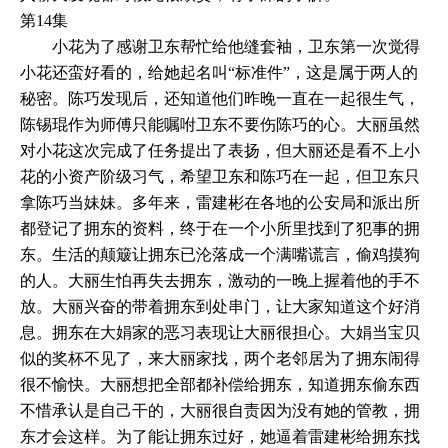
第14集
小花为了感谢卫东帮忙给他缝套袖，卫东第一次觉得
小花还蛮好看的，给她起名叫“标准件”，这是属于两人的
秘密。陈巧发现后，还知道他们昨晚一直在一起很生气，
陈锡琨作为师傅只能嘱咐卫东不要伤陈巧的心。大丽虽然
对小花这次完成了任务提出了表扬，但大丽还是看不上小
花的小资产阶级习气，希望卫东和陈巧在一起，但卫东只
拿陈巧当妹妹。多年来，雷建彬在各地的公安局和派出所
都登记了拥东的资料，终于在一个小所里找到了犯事的拥
东。生活的颠簸让拥东已沦落成一个满嘴谎言，偷鸡摸狗
的人。大丽生怕再失去拥东，激动的一晚上握着他的手不
放。大丽兴奋的带着拥东到处串门，让大家知道这个好消
息。拥东在大娟家的恶习表现让大丽很担心。大娟当宝贝
似的奖杯不见了，来大丽家找，两个老邻居为了拥东闹得
很不愉快。大丽想把全部都补偿给拥东，知道拥东偷东西
不惜承认是自己干的，大丽很自责因为没有她的管教，拥
东才会这样。为了能让拥东过好，她逼着雷建彬给拥东找