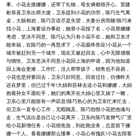
事。小花去接娜娜，还带了礼物，母女俩都很开心。雷建
彬恭喜卫东出师大捷，卫东提到小花的功劳，陈巧生气离
桌，大丽相劝，陈巧言语尽是失望，夫妻分房而睡!陈巧来
找小花，上海要设办事处，她替小花报了名，小花替娜娜
考虑，坚决不同意。陈巧认为只有小花不在，她和卫东才
能幸福，在陈巧的一再恳求下，小花最终答应!小花从一个
城市被赶到另一个城市，现在又被赶回去，心中无限感慨
与惆怅。卫东坚决不同意小花回上海的申请，因为他知道
回上海会更难，工作忙，没人帮带孩子，销售也不容易，
小花也坚持要回去，卫东只好同意。回首过往，仿佛昨天
还在梦里，但已过千年!大娟和苏林去送小花和娜娜，大娟
抱着孙女不愿松手，她们的离开在大娟心里又抽了一鞭，
卫东心里只能留有一声叹息!陈巧热心的为卫东忙来忙去，
但卫东一直专心工作，无暇顾及。陈巧怨恨小花把他魂勾
走，生气说出是自己让小花离开，卫东向陈巧发脾气!厂里
给小花新增任务，小花很焦急，到处跑业务，总是留下娜
娜一个人。看着娜娜那么懂事，小花心有愧疚!小花去陪客