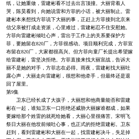
纸，让她重做，雷建彬看不过去出言顶撞。大丽背着人
哭，陈昊看到，向她说雷和方菲的小话，被大丽制止。雷
建彬本来想找方菲说下大丽的事，正赶上方菲接到北京来
信父亲被打成走资派，心里难过，雷建彬忍不住安慰她。
方菲向雷建彬倾吐心声，雷出于工作上的关系要保护方
菲，要她留在820厂，方菲很感动。项目顺利完成，方菲宣
布留在820厂，大家都很高兴。但方菲向童厂长提出希望嫁
给雷建彬，雷坚决拒绝。方菲直接来找大丽宣战，告诉大
丽不是她的对手，方菲志在必得。雨夜，雷建彬找大丽吐
露心声，大丽走向雷建彬，很想和他牵手，但最终还是退
回了屋里。
第9集
卫东已经长成了大孩子，大丽想和他商量能否和雷建
彬在一起，谁知卫东一口拒绝还威胁大丽嫁谁都成，如果
要嫁给那个姓雷的就死给她看，大丽心里很痛苦。宋明飞
祭日大丽在他坟前倾吐心事，也正式的拒绝雷建彬。卫东
赶到，看到雷建彬和大丽在一起，找雷建彬决斗，失足掉