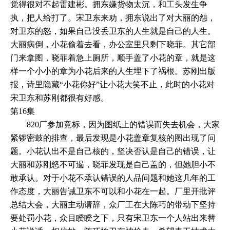
觉得很对不起雷建彬。拥东嫌货物太沉，和工头发生争
执，把人给打了。宋卫东来劝，拥东说出了对大丽的怨，
对卫东的怒，如果自己没丢卫东的人生就是自己的人生。
大丽病倒，小花偷着去看，办公室里只剩下晓菲。其它部
门来拿图，晓菲着急上厕所，顺手盖了小花的章，就是这
样一个小小的章为小花后来的人生埋下了祸根。苏刚出版
报，诗里隐藏“小花你好”让小花大笑不止，此时的小花对
宋卫东和苏刚都很有好感。
第16集
820厂参加竞标，因为图纸上的错误而失去机会，大家
紧锣密鼓的排查，最后发现是小花盖章复核的图出现了问
题。小花认出不是自己核的，坚决否认是自己的错误，让
大丽和苏刚怒不可遏，晓菲发现是自己盖的，但她胆小不
敢承认。对于小花不承认错误的人品问题和她这几年的工
作态度，大丽告诫卫东不可以和小花在一起。厂里开批评
总结大会，大丽主动请辞，众厂工在大陈巧的带动下坚持
要处罚小花，众目睽睽之下，只有宋卫东一个人站出来替