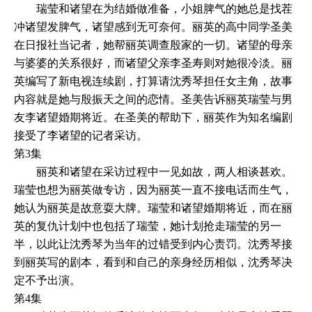
瑞莹和诸望在为结婚做准备，小姐脾气的她总是找茬
冲诸望发脾气，诸望感到无可奈何。丽英的高中同学圣美
在日报社当记者，她帮丽英调查殷家的一切。诸望的母亲
与婆婆的关系很好，而诸望父亲李圣寿则对她很冷淡。丽
英编写了新电视连续剧，打算请沈秀琴担任女主角，故事
内容就是她与殷振天之间的恋情。圣美告诉丽英瑞莹与男
友李诸望婚期将近。在圣美的帮助下，丽英作为知名编剧
接受了李诸望的记者采访。
第3集
丽英和诸望在采访过程中一见如故，两人相谈甚欢。
瑞莹也想为丽英做专访，因为丽英一直不接电话而生气，
她认为丽英是故意耍大牌。瑞莹和诸望婚期将近，而在丽
英的复仇计划中也包括了瑞莹，她计划抢走瑞莹的另一
半，以此让沈秀琴为当年的过错受到内心责罚。沈秀琴接
到丽英写的剧本，看到和自己的亲身经历相似，沈秀琴决
定不予出演。
第4集