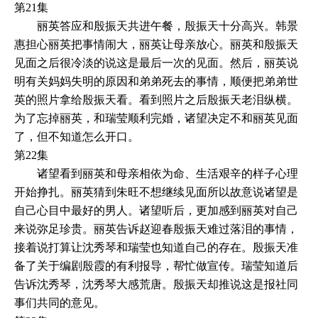
第21集
丽英答应和殷振天共进午餐，殷振天十分高兴。韩景
惠担心丽英把事情闹大，丽英让母亲放心。丽英和殷振天
见面之后很冷淡的说这是最后一次的见面。然后，丽英说
明有关妈妈失明的原因和弟弟死去的事情，顺便把弟弟世
英的照片拿给殷振天看。看到照片之后殷振天老泪纵横。
为了忘掉丽英，和瑞莹顺利完婚，诸望决定不和丽英见面
了，但不知道怎么开口。
第22集
诸望看到丽英和母亲相依为命、生活艰辛的样子心理
开始挣扎。丽英猜到朱旺不想继续见面所以故意说诸望是
自己心目中最好的男人。诸望听后，更加感到丽英对自己
来说弥足珍贵。丽英告诉赵迎春殷振天难过落泪的事情，
接着说打算让沈秀琴和瑞莹也知道自己的存在。殷振天准
备了关于编剧殷霞的有利报导，帮忙做宣传。瑞莹知道后
告诉沈秀琴，沈秀琴大感荒唐。殷振天却推说这是报社同
事们共同的意见。