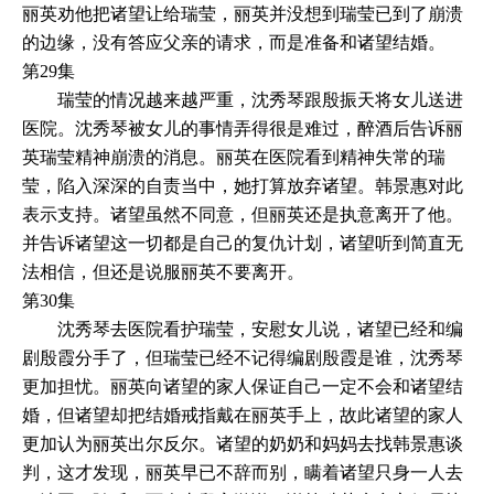
丽英劝他把诸望让给瑞莹，丽英并没想到瑞莹已到了崩溃
的边缘，没有答应父亲的请求，而是准备和诸望结婚。
第29集
瑞莹的情况越来越严重，沈秀琴跟殷振天将女儿送进
医院。沈秀琴被女儿的事情弄得很是难过，醉酒后告诉丽
英瑞莹精神崩溃的消息。丽英在医院看到精神失常的瑞
莹，陷入深深的自责当中，她打算放弃诸望。韩景惠对此
表示支持。诸望虽然不同意，但丽英还是执意离开了他。
并告诉诸望这一切都是自己的复仇计划，诸望听到简直无
法相信，但还是说服丽英不要离开。
第30集
沈秀琴去医院看护瑞莹，安慰女儿说，诸望已经和编
剧殷霞分手了，但瑞莹已经不记得编剧殷霞是谁，沈秀琴
更加担忧。丽英向诸望的家人保证自己一定不会和诸望结
婚，但诸望却把结婚戒指戴在丽英手上，故此诸望的家人
更加认为丽英出尔反尔。诸望的奶奶和妈妈去找韩景惠谈
判，这才发现，丽英早已不辞而别，瞒着诸望只身一人去