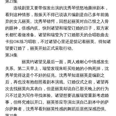
第23集
连续剧里又要带假发出演的沈秀琴愤怒地撕掉剧本，
看到这种情形，殷振天不得已说该片编剧是自己多年前抛
弃的女儿丽英。沈秀琴错愕，回想起丽英对自己恨之入骨
的眼神，倍感内疚。快到诸望和瑞莹订婚的日子，双方家
长都忙着做准备。诸望和瑞莹为了订婚那天的合唱歌曲去
卡拉OK练习唱歌，不过诸望心里还是惦记着丽英。得知诸
望要订婚了，丽英开始正式采取行动。
第24集
丽英约诸望见最后一面，两人难耐心中情感发生
关系。第二天早上，瑞莹发现朱旺买给她的小狗死掉，沈
秀琴觉得这是个不好的征兆。沈秀琴知道丽英是编剧之
后，再也没有抱怨照着剧本演戏。订婚仪式之前，诸望再
次去找丽英向其表白，但是丽英却说自己那天晚上的行为
只不过是为写作寻找体验。诸望想要说服瑞莹重新考虑婚
事，但终究难以开口。丽英答应导演出演自己剧本中的萨
尔萨舞者，沈秀琴看到丽英性感的舞蹈后居然深感恐惧。
第25集