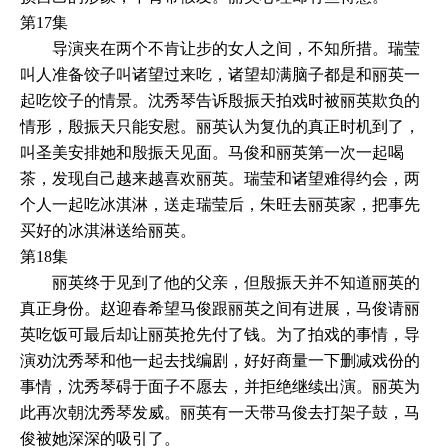
第17集
导演夹在两个不肯让步的女人之间，不知所措。瑞莹
叫人准备饺子叫诸望过来吃，诸望却满脑子都是和丽英一
起吃饺子的情景。沈秀琴告诉殷振天拍戏时被丽英欺负的
情形，殷振天只能安慰。丽英认为复仇的真正时机到了，
叫圣美安排她和殷振天见面。马俊和丽英第一次一起喝
茶，发现自己越来越喜欢丽英。瑞莹和诸望难得约会，两
个人一起吃冰淇淋，送走瑞莹后，朱旺去丽英家，把事先
买好的冰淇淋送给丽英。
第18集
丽英终于见到了他的父亲，但殷振天并不知道丽英的
真正身份。赵迎春希望马俊跟丽英之间有进展，马俊请丽
英吃饭可最后却让丽英抢先付了钱。为了拍戏的事情，导
演劝沈秀琴和他一起去找编剧，好好商量一下删减戏份的
事情，沈秀琴碍于面子不愿去，并拒绝继续出演。丽英为
此再次朝沈秀琴发威。丽英有一天带马俊去打架子鼓，马
俊被她深深的吸引了。