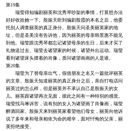
第19集
瑞莹得知编剧丽英和沈秀琴吵架的事情，打算想办法
好好收拾她一下。殷振天听到编剧殷霞的本名之后，他委
托别人调查丽英的真正身分。殷振天问圣美丽英家的地
址，但是圣美没有告诉他，因为丽英的母亲韩景惠不能见
到他。瑞莹跟沈秀琴都忘记诸望母亲的生日，后来才买了
礼物送过去。瑞莹去诸望家的时候，诸望外出运动。瑞莹
看到诸望床头摆着的肖像，质问诸望画画的人是谁。
第20集
瑞莹为了替母亲出气，假借朋友之名又一篇批评丽英
的文章。殷振天知道丽英的真正身分之后，亲自打电话问
丽英过的怎么样，但是丽英并不承认自己是殷振天的女
儿。丽英跟诸望再次见面，彼此之间有一种特别的感觉。
瑞莹找马琳诉苦，说有别的女人为诸望画了肖像画，瑞莹
醉酒回家。殷振天来到丽英家看望他们母女，丽英向他诉
说了多年来和母亲相依为命的艰辛，面对忏悔的父亲，丽
英拒绝接受。