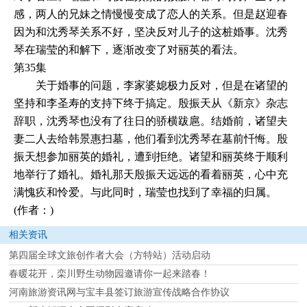
感，两人的兄妹之情慢慢变成了恋人的关系。但是赵迎春
因为和沈秀琴关系不好，坚决反对儿子的这桩婚事。沈秀
琴在瑞莹的和解下，逐渐改变了对丽英的看法。
第35集
关于婚事的问题，李家婆媳极力反对，但是在诸望的
坚持和李圣寿的支持下终于搞定。殷振天从《新京》杂志
辞职，沈秀琴也没有了往日的骄横跋扈。结婚前，诸望夫
妻二人去给韩景惠扫墓，他们看到沈秀琴在墓前忏悔。殷
振天想参加丽英的婚礼，遭到拒绝。诸望和丽英终于顺利
地举行了婚礼。婚礼那天殷振天远远的看着丽英，心中充
满愧疚和怜爱。与此同时，瑞莹也找到了幸福的归属。
(作者：)
相关资讯
第四届全球文旅创作者大会（方特站）活动启动
春暖花开，栾川野生动物园邀请你一起来踏春！
河南旅游资讯网与宝丰县签订旅游宣传战略合作协议