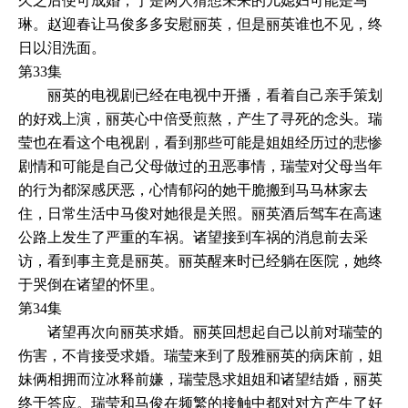
久之后便可成婚，于是两人猜想未来的儿媳妇可能是马
琳。赵迎春让马俊多多安慰丽英，但是丽英谁也不见，终
日以泪洗面。
第33集
丽英的电视剧已经在电视中开播，看着自己亲手策划
的好戏上演，丽英心中倍受煎熬，产生了寻死的念头。瑞
莹也在看这个电视剧，看到那些可能是姐姐经历过的悲惨
剧情和可能是自己父母做过的丑恶事情，瑞莹对父母当年
的行为都深感厌恶，心情郁闷的她干脆搬到马马林家去
住，日常生活中马俊对她很是关照。丽英酒后驾车在高速
公路上发生了严重的车祸。诸望接到车祸的消息前去采
访，看到事主竟是丽英。丽英醒来时已经躺在医院，她终
于哭倒在诸望的怀里。
第34集
诸望再次向丽英求婚。丽英回想起自己以前对瑞莹的
伤害，不肯接受求婚。瑞莹来到了殷雅丽英的病床前，姐
妹俩相拥而泣冰释前嫌，瑞莹恳求姐姐和诸望结婚，丽英
终于答应。瑞莹和马俊在频繁的接触中都对对方产生了好