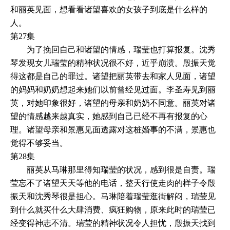
和丽英见面，想看看诸望喜欢的女孩子到底是什么样的
人。
第27集
为了挽回自己和诸望的情感，瑞莹也打算报复。沈秀
琴发现女儿瑞莹的精神状况很不好，近乎崩溃。殷振天觉
得这都是自己的罪过。诸望把丽英带去和家人见面，诸望
的妈妈和奶奶想起来她们以前曾经见过面。李圣寿见到丽
英，对她印象很好，诸望的母亲和奶奶不同意。丽英对诸
望的情感越来越真实，她感到自己已经不再有报复的心
理。诸望母亲和景惠见面透露对这桩婚事的不满，景惠也
觉得不够妥当。
第28集
丽英从马琳那里得知瑞莹的状况，感到很是自责。瑞
莹忘不了诸望天天等他的电话，整天行使走肉的样子令殷
振天和沈秀琴很是担心。马琳陪着瑞莹逛街解闷，瑞莹见
到什么就买什么大肆消费、疯狂购物，原来此时的瑞莹已
经变得神志不清。瑞莹的精神状况令人担忧，殷振天找到