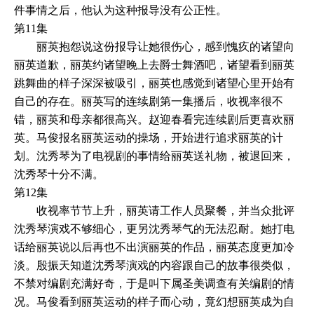
件事情之后，他认为这种报导没有公正性。
第11集
丽英抱怨说这份报导让她很伤心，感到愧疚的诸望向
丽英道歉，丽英约诸望晚上去爵士舞酒吧，诸望看到丽英
跳舞曲的样子深深被吸引，丽英也感觉到诸望心里开始有
自己的存在。丽英写的连续剧第一集播后，收视率很不
错，丽英和母亲都很高兴。赵迎春看完连续剧后更喜欢丽
英。马俊报名丽英运动的操场，开始进行追求丽英的计
划。沈秀琴为了电视剧的事情给丽英送礼物，被退回来，
沈秀琴十分不满。
第12集
收视率节节上升，丽英请工作人员聚餐，并当众批评
沈秀琴演戏不够细心，更另沈秀琴气的无法忍耐。她打电
话给丽英说以后再也不出演丽英的作品，丽英态度更加冷
淡。殷振天知道沈秀琴演戏的内容跟自己的故事很类似，
不禁对编剧充满好奇，于是叫下属圣美调查有关编剧的情
况。马俊看到丽英运动的样子而心动，竟幻想丽英成为自