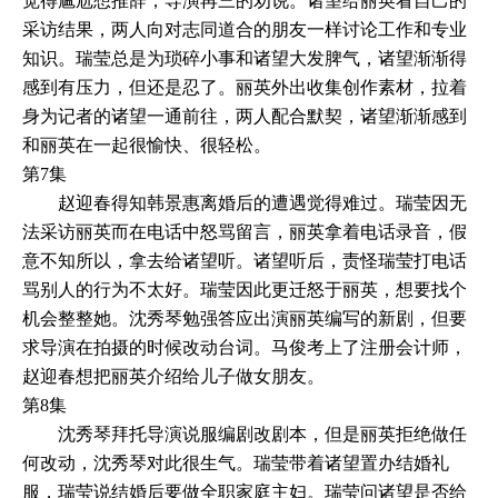
觉得尴尬想推辞，导演再三的劝说。诸望给丽英看自己的
采访结果，两人向对志同道合的朋友一样讨论工作和专业
知识。瑞莹总是为琐碎小事和诸望大发脾气，诸望渐渐得
感到有压力，但还是忍了。丽英外出收集创作素材，拉着
身为记者的诸望一通前往，两人配合默契，诸望渐渐感到
和丽英在一起很愉快、很轻松。
第7集
赵迎春得知韩景惠离婚后的遭遇觉得难过。瑞莹因无
法采访丽英而在电话中怒骂留言，丽英拿着电话录音，假
意不知所以，拿去给诸望听。诸望听后，责怪瑞莹打电话
骂别人的行为不太好。瑞莹因此更迁怒于丽英，想要找个
机会整整她。沈秀琴勉强答应出演丽英编写的新剧，但要
求导演在拍摄的时候改动台词。马俊考上了注册会计师，
赵迎春想把丽英介绍给儿子做女朋友。
第8集
沈秀琴拜托导演说服编剧改剧本，但是丽英拒绝做任
何改动，沈秀琴对此很生气。瑞莹带着诸望置办结婚礼
服，瑞莹说结婚后要做全职家庭主妇。瑞莹问诸望是否给