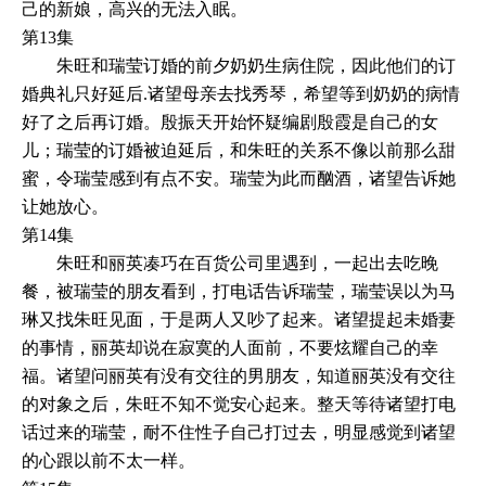
己的新娘，高兴的无法入眠。
第13集
朱旺和瑞莹订婚的前夕奶奶生病住院，因此他们的订
婚典礼只好延后.诸望母亲去找秀琴，希望等到奶奶的病情
好了之后再订婚。殷振天开始怀疑编剧殷霞是自己的女
儿；瑞莹的订婚被迫延后，和朱旺的关系不像以前那么甜
蜜，令瑞莹感到有点不安。瑞莹为此而酗酒，诸望告诉她
让她放心。
第14集
朱旺和丽英凑巧在百货公司里遇到，一起出去吃晚
餐，被瑞莹的朋友看到，打电话告诉瑞莹，瑞莹误以为马
琳又找朱旺见面，于是两人又吵了起来。诸望提起未婚妻
的事情，丽英却说在寂寞的人面前，不要炫耀自己的幸
福。诸望问丽英有没有交往的男朋友，知道丽英没有交往
的对象之后，朱旺不知不觉安心起来。整天等待诸望打电
话过来的瑞莹，耐不住性子自己打过去，明显感觉到诸望
的心跟以前不太一样。