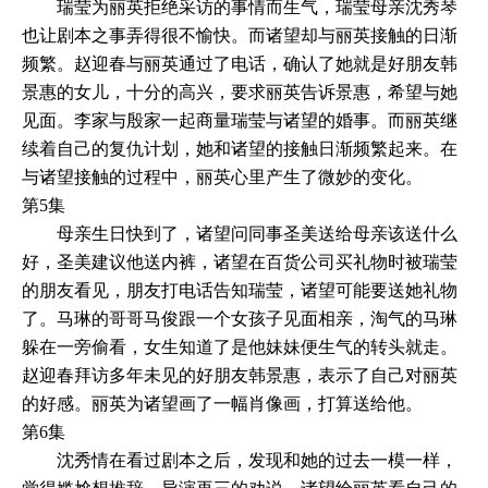
瑞莹为丽英拒绝采访的事情而生气，瑞莹母亲沈秀琴
也让剧本之事弄得很不愉快。而诸望却与丽英接触的日渐
频繁。赵迎春与丽英通过了电话，确认了她就是好朋友韩
景惠的女儿，十分的高兴，要求丽英告诉景惠，希望与她
见面。李家与殷家一起商量瑞莹与诸望的婚事。而丽英继
续着自己的复仇计划，她和诸望的接触日渐频繁起来。在
与诸望接触的过程中，丽英心里产生了微妙的变化。
第5集
母亲生日快到了，诸望问同事圣美送给母亲该送什么
好，圣美建议他送内裤，诸望在百货公司买礼物时被瑞莹
的朋友看见，朋友打电话告知瑞莹，诸望可能要送她礼物
了。马琳的哥哥马俊跟一个女孩子见面相亲，淘气的马琳
躲在一旁偷看，女生知道了是他妹妹便生气的转头就走。
赵迎春拜访多年未见的好朋友韩景惠，表示了自己对丽英
的好感。丽英为诸望画了一幅肖像画，打算送给他。
第6集
沈秀情在看过剧本之后，发现和她的过去一模一样，