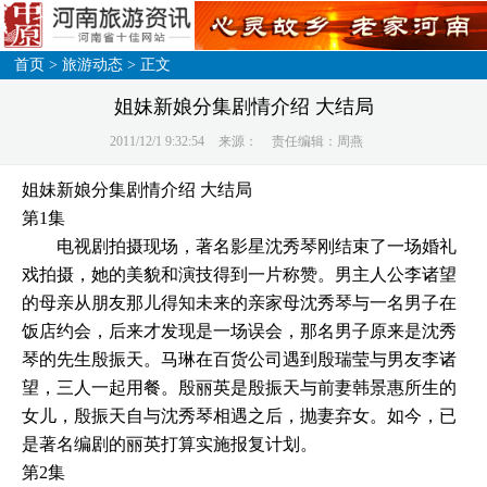
首页
>
旅游动态
> 正文
姐妹新娘分集剧情介绍 大结局
2011/12/1 9:32:54
来源：
责任编辑：周燕
姐妹新娘分集剧情介绍 大结局
第1集
电视剧拍摄现场，著名影星沈秀琴刚结束了一场婚礼
戏拍摄，她的美貌和演技得到一片称赞。男主人公李诸望
的母亲从朋友那儿得知未来的亲家母沈秀琴与一名男子在
饭店约会，后来才发现是一场误会，那名男子原来是沈秀
琴的先生殷振天。马琳在百货公司遇到殷瑞莹与男友李诸
望，三人一起用餐。殷丽英是殷振天与前妻韩景惠所生的
女儿，殷振天自与沈秀琴相遇之后，抛妻弃女。如今，已
是著名编剧的丽英打算实施报复计划。
第2集