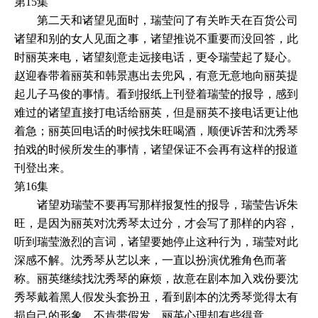
第15集
第二天和诸望见面时，瑞莹问了有关昨天在百货公司
诸望和别的女人见面之事，诸望推说不重要而没回答，此
时丽英来电，诸望刻意走远接电话，更令瑞莹起了疑心。
赵迎春带着丽英和韩景惠出去兜风，有意无意地向丽英提
起儿子马俊的事情。看到报纸上刊登着瑞莹的报导，感到
难过的诸望直接打电话给丽英，但是丽英不接电话更让他
着急；丽英回电话的时候找朱旺喝酒，顺便诉苦和沈秀琴
拍戏的时候所发生的事情，诸望保证不会再有这样的报道
刊登出来。
第16集
诸望劝瑞莹不要再写那样报复性的报导，瑞莹告诉朱
旺，是因为丽英对沈秀琴太过分，才会写了那样的内容，
听到瑞莹激烈的言词，诸望要她停止这种行为，瑞莹对此
深感不解。沈秀琴从艺以来，一直以扮演优雅角色而著
称。丽英继续找沈秀琴的麻烦，故意在剧本加入戏份要沈
秀琴戴着黑人假发头套扮丑，看到剧本的沈秀琴觉得太有
损自己的形象，不肯带假发。丽英心理却有些得意。