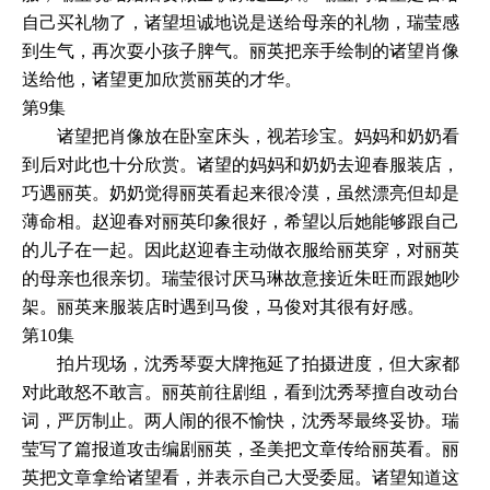
自己买礼物了，诸望坦诚地说是送给母亲的礼物，瑞莹感
到生气，再次耍小孩子脾气。丽英把亲手绘制的诸望肖像
送给他，诸望更加欣赏丽英的才华。
第9集
诸望把肖像放在卧室床头，视若珍宝。妈妈和奶奶看
到后对此也十分欣赏。诸望的妈妈和奶奶去迎春服装店，
巧遇丽英。奶奶觉得丽英看起来很冷漠，虽然漂亮但却是
薄命相。赵迎春对丽英印象很好，希望以后她能够跟自己
的儿子在一起。因此赵迎春主动做衣服给丽英穿，对丽英
的母亲也很亲切。瑞莹很讨厌马琳故意接近朱旺而跟她吵
架。丽英来服装店时遇到马俊，马俊对其很有好感。
第10集
拍片现场，沈秀琴耍大牌拖延了拍摄进度，但大家都
对此敢怒不敢言。丽英前往剧组，看到沈秀琴擅自改动台
词，严厉制止。两人闹的很不愉快，沈秀琴最终妥协。瑞
莹写了篇报道攻击编剧丽英，圣美把文章传给丽英看。丽
英把文章拿给诸望看，并表示自己大受委屈。诸望知道这