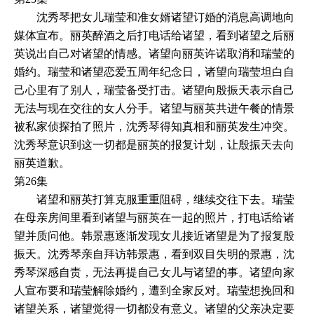
沈秀琴把女儿瑞莹和准女婿诸望订婚的消息高调地向
媒体宣布。丽英醉酒之后打电话给诸望，看到诸望之后丽
英说出自己对诸望的情感。诸望向丽英许诺取消和瑞莹的
婚约。瑞莹和诸望恋爱五周年纪念日，诸望向瑞莹坦白自
己心里有了别人，瑞莹备受打击。诸望向殷振天表示自己
无法与现在交往的女人分手。诸望与丽英共进午餐的情景
被私家侦探拍了照片，沈秀琴得知真相和丽英发生冲突。
沈秀琴意识到这一切都是丽英的报复计划，让殷振天去向
丽英道歉。
第26集
诸望和丽英打算克服重重阻碍，继续交往下去。瑞莹
在母亲房间里看到诸望与丽英在一起的照片，打电话给诸
望并质问他。韩景惠逐渐发现女儿接近诸望是为了报复殷
振天。沈秀琴亲自拜访韩景惠，看到双目失明的景惠，沈
秀琴深感自责，无法再提自己女儿与诸望的事。诸望向家
人宣布要和瑞莹解除婚约，遭到全家反对。瑞莹想挽回和
诸望关系，诸望觉得一切都没有意义。诸望的父亲决定要