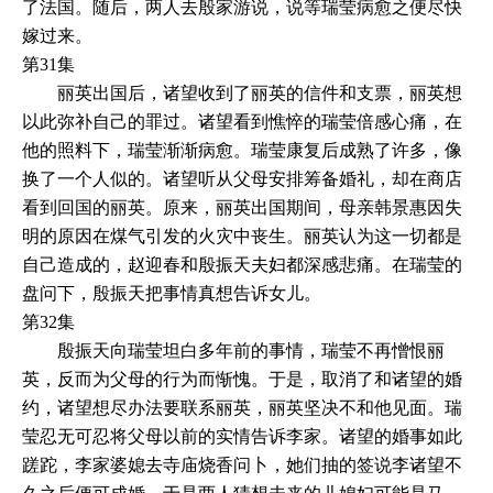
了法国。随后，两人去殷家游说，说等瑞莹病愈之便尽快
嫁过来。
第31集
丽英出国后，诸望收到了丽英的信件和支票，丽英想
以此弥补自己的罪过。诸望看到憔悴的瑞莹倍感心痛，在
他的照料下，瑞莹渐渐病愈。瑞莹康复后成熟了许多，像
换了一个人似的。诸望听从父母安排筹备婚礼，却在商店
看到回国的丽英。原来，丽英出国期间，母亲韩景惠因失
明的原因在煤气引发的火灾中丧生。丽英认为这一切都是
自己造成的，赵迎春和殷振天夫妇都深感悲痛。在瑞莹的
盘问下，殷振天把事情真想告诉女儿。
第32集
殷振天向瑞莹坦白多年前的事情，瑞莹不再憎恨丽
英，反而为父母的行为而惭愧。于是，取消了和诸望的婚
约，诸望想尽办法要联系丽英，丽英坚决不和他见面。瑞
莹忍无可忍将父母以前的实情告诉李家。诸望的婚事如此
蹉跎，李家婆媳去寺庙烧香问卜，她们抽的签说李诸望不