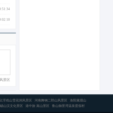
8:51:34
0:02:10
风景区
义浮戏山雪花洞风景区
河南舞钢二郎山风景区
洛阳黛眉山
砀山汉文化景区
港中旅·嵩山景区
鲁山御景湾温泉度假村