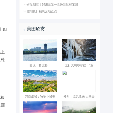
>>
夕发朝至！郑州出发一觉睡到这些宝藏
>>
信阳夏日秘境营地盘点
美图欣赏
十四
风上
以处
图说丨柘城县：‌
太行大峡谷冰挂：“童
河南虞城：秋染小城美
郑州：凉风徐来 人间最
损和
水画