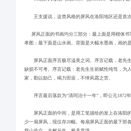
王支援说，这类风格的屏风在洛阳地区还是首次
屏风正面的书画均分三部分：最上面是用楷体书写
孝图；最下面是山水画。背面是大幅水墨画，画的
屏风正面序言极尽溢美之词。序言记载，老先生
缺损不可考。序言记载：老先生生前赋性纯笃，为
家，勤以励己，竭力田亩，不惮风霜之苦。
序言最后落款为“清同治十一年”，即公元1872
屏风正面的中间，是用工笔描绘的发上在洛阳的“
少一扇屏风，现仅存20幅。每扇屏风正面的最下部
群山耸立，古树丛生，极具意境。