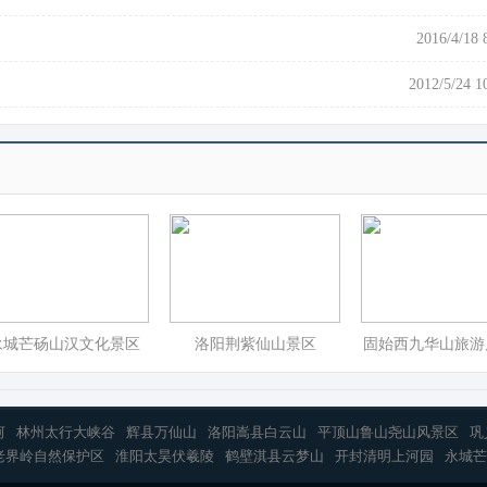
2016/4/18 
2012/5/24 1
永城芒砀山汉文化景区
洛阳荆紫仙山景区
固始西九华山旅游
河
林州太行大峡谷
辉县万仙山
洛阳嵩县白云山
平顶山鲁山尧山风景区
巩
老界岭自然保护区
淮阳太昊伏羲陵
鹤壁淇县云梦山
开封清明上河园
永城芒