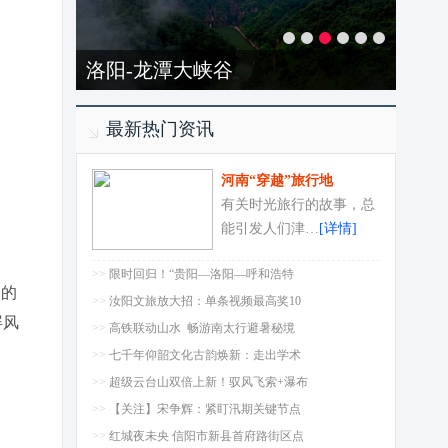
洛阳-龙潭大峡谷
最新热门资讯
河南“穿越”旅行地
有关时光旅行的故事，总
能引发人们津…
[详情]
>>
限时回归！“贵阳—洛阳—呼和浩特
写的
>>
汝阳文旅放大招：单条视频最高奖10
屏风
>>
高铁联动山水 畅游南太行避暑秘境
>>
七千年仰韶文化古韵焕新：走出学术
>>
超级云台山双倍上新！驭风飞索+瀑布
>>
【关注】宋争辉：紧盯汛期关键节点
>>
红城夜未央 信阳市新县首府路街区点