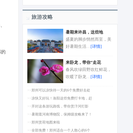
旅游攻略
法、
暑期来许昌，这些地
盛夏的脚步悄然而至，美
好暑期生活…
[详情]
部的
来卧龙，带你“走花
春风吹绿田野吹红鲜花，
吹暖了卧龙…
[详情]
>>
郑州可以凉快待一天的6个免费好去处
>>
凉快又好玩！洛阳这些免费打卡地，赶
>>
开封这条游玩路线，带你赏汴河灯影
>>
暑期逛河南博物院，保姆级攻略来了！
>>
郑州赏荷地图来啦
>>
全部免费！郑州适合一个人散心的6个