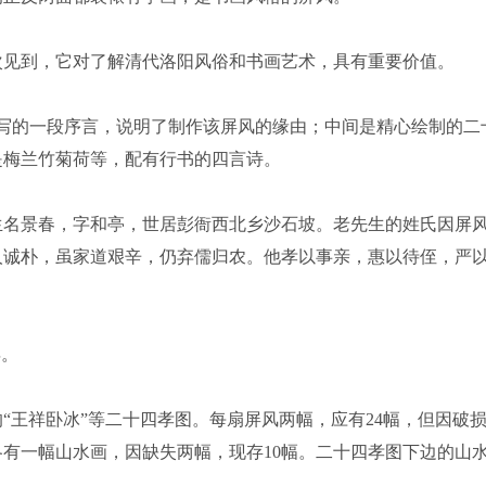
见到，它对了解清代洛阳风俗和书画艺术，具有重要价值。
的一段序言，说明了制作该屏风的缘由；中间是精心绘制的二
是梅兰竹菊荷等，配有行书的四言诗。
名景春，字和亭，世居彭衙西北乡沙石坡。老先生的姓氏因屏
人诚朴，虽家道艰辛，仍弃儒归农。他孝以事亲，惠以待侄，严
年。
王祥卧冰”等二十四孝图。每扇屏风两幅，应有24幅，但因破
各有一幅山水画，因缺失两幅，现存10幅。二十四孝图下边的山