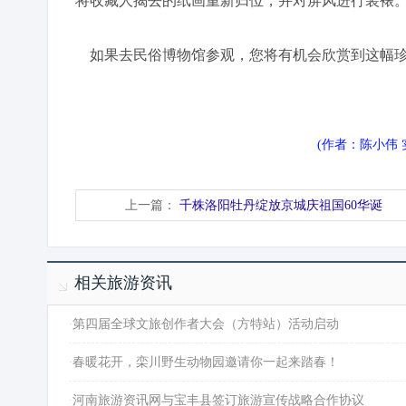
将收藏人揭去的纸画重新归位，并对屏风进行装裱
如果去民俗博物馆参观，您将有机会欣赏到这幅珍
(作者：陈小伟
上一篇：
千株洛阳牡丹绽放京城庆祖国60华诞
相关旅游资讯
·
第四届全球文旅创作者大会（方特站）活动启动
·
春暖花开，栾川野生动物园邀请你一起来踏春！
·
河南旅游资讯网与宝丰县签订旅游宣传战略合作协议