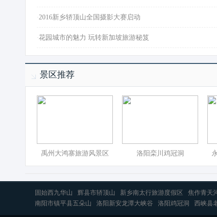
·
2016新乡轿顶山全国摄影大赛启动
·
花园城市的魅力 玩转新加坡旅游秘笈
景区推荐
禹州大鸿寨旅游风景区
洛阳栾川鸡冠洞
固始西九华山
辉县市轿顶山
新乡南太行旅游度假区
焦作青天
南阳市镇平县五朵山
洛阳新安龙潭大峡谷
洛阳鸡冠洞
西峡县