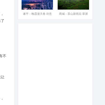
”，
遂平：晚霞漫天卷 诗意
商城：茶山新雨后 翠屏
示了
有不
先让
补，