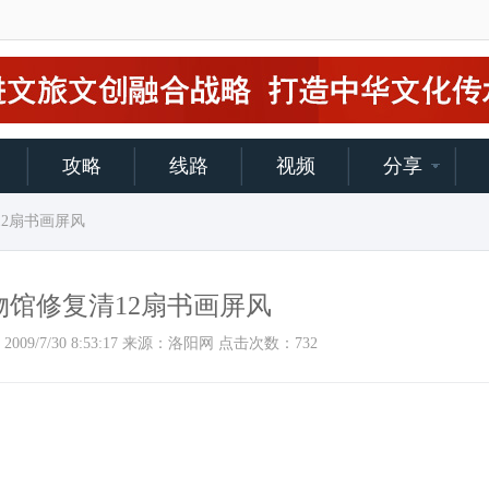
攻略
线路
视频
分享
12扇书画屏风
物馆修复清12扇书画屏风
时间：2009/7/30 8:53:17 来源：洛阳网 点击次数：
732