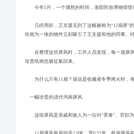
今年5月，一个偶然的时间，洛阳民俗博物馆馆长
几经周折，王支援见到了这幅被称为“12扇屏”的
绘画为一体的物件立刻吸引了王支援和他的同事。经
在整理这些屏风时，工作人员发现，每一扇屏风
珍贵纸画也被征集回来。
为什么只有11扇？据说是收藏者冬季烤火时，有
一幅珍贵的清代书画屏风
这组屏风是亲戚和族人为一位叫“景春”、官职为
11扇屏风每扇均高2.9米、宽0.55米。每扇屏