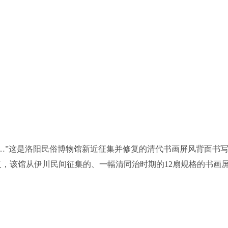
”这是洛阳民俗博物馆新近征集并修复的清代书画屏风背面书
复，该馆从伊川民间征集的、一幅清同治时期的12扇规格的书画