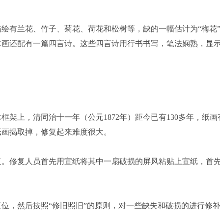
绘有兰花、竹子、菊花、荷花和松树等，缺的一幅估计为“梅花
水画还配有一篇四言诗。这些四言诗用行书书写，笔法娴熟，显
架上，清同治十一年（公元1872年）距今已有130多年，纸画
纸画揭取掉，修复起来难度很大。
。修复人员首先用宣纸将其中一扇破损的屏风粘贴上宣纸，首
，然后按照“修旧照旧”的原则，对一些缺失和破损的进行修