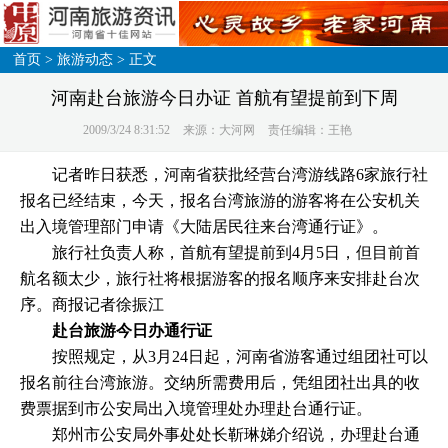
首页
>
旅游动态
> 正文
河南赴台旅游今日办证 首航有望提前到下周
2009/3/24 8:31:52
来源：大河网
责任编辑：王艳
记者昨日获悉，河南省获批经营台湾游线路6家旅行社
报名已经结束，今天，报名台湾旅游的游客将在公安机关
出入境管理部门申请《大陆居民往来台湾通行证》。
旅行社负责人称，首航有望提前到4月5日，但目前首
航名额太少，旅行社将根据游客的报名顺序来安排赴台次
序。商报记者徐振江
赴台旅游今日办通行证
按照规定，从3月24日起，河南省游客通过组团社可以
报名前往台湾旅游。交纳所需费用后，凭组团社出具的收
费票据到市公安局出入境管理处办理赴台通行证。
郑州市公安局外事处处长靳琳娣介绍说，办理赴台通