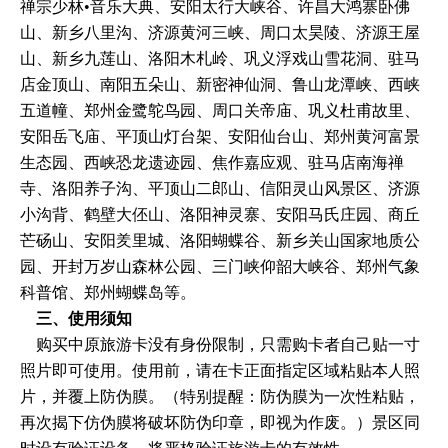
禅宗少林•音乐大典、安阳太行大峡谷、许昌大鸿寨卧佛
山、新乡八里沟、济源黄河三峡、周口太昊陵、济源王屋
山、新乡九莲山、洛阳木札岭、巩义浮戏山雪花洞、驻马
店金顶山、南阳五朵山、新密神仙洞、鲁山龙潭峡、西峡
五道幢、郑州金鹭鸵鸟园、周口关帝庙、巩义杜甫故里、
安阳岳飞庙、平顶山灯台架、安阳仙台山、郑州黄河富景
生态园、西峡恐龙遗迹园、焦作嘉应观、驻马店南海禅
寺、洛阳养子沟、平顶山二郎山、信阳灵山风景区、济源
小沟背、鹤壁大伾山、洛阳神灵寨、安阳马氏庄园、商丘
芒砀山、安阳羑里城、洛阳蝴蝶谷、新乡关山国家地质公
园、开封万岁山森林公园、三门峡仰韶大峡谷、郑州气象
科普馆、郑州蝴蝶岛等。
三、使用须知
购买中原旅游卡没有身份限制，只需购卡者自己贴一寸
照片即可使用。使用前，请在卡正面指定区域粘贴本人照
片，并覆上防伪膜。（特别提醒：防伪膜为一次性粘贴，
再次揭下仿伪膜将破坏防伪印章，即视为作废。）景区同