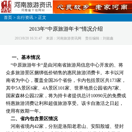
首页
>
出行资讯
> 正文
2013年“中原旅游年卡”情况介绍
2013/8/20 16:31:47
来源：河南旅游资讯网
责任编辑：刘懿鑫
一、基本情况
“中原旅游年卡“是由河南省旅游局信息中心开发的、将
众多旅游景区捆绑低价销售的惠民旅游消费卡。本卡以河
南省为中心，覆盖全国26个省份，卡内包括景区共173家，
其中5A景区6家、4A景区101家、世界地质公园省内7家、
国家森林公园22家，将为持卡者提供总计10090元的免费或
特惠旅游消费让利和超值旅游享受。该卡自激活之日起，
使用有效期一年。
二、省内包含景区情况
河南省境内42家，分别是洛阳老君山、安阳殷墟、登封