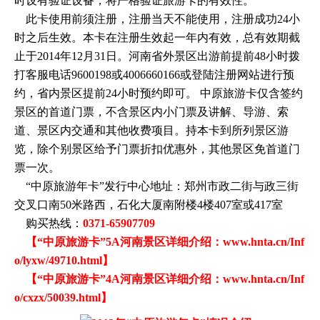
时设有验证设备，将严格验证旅游卡的有效性。
此卡使用前须注册，注册当天不能使用，注册成功24小
时之后生效。本卡在注册生效起一年内有效，总有效期截
止于2014年12月31日。河南省外景区出游前提前48小时拨
打客服电话9600198或4006660166或登陆注册网站进行预
约，省内景区提前24小时预约即可。 中原旅游卡仅含签约
景区的首道门票，不含景区内小门票及讲解、导游、索
道、景区内交通和其他收费项目。持本卡到所列景区游
览，除个别景区给予门票折扣优惠外，其他景区免首道门
票一次。
“中原旅游年卡”发行中心地址：郑州市政二街与政三街
交叉口南50米路西，石化大厦南附楼4楼407室或417室
购买热线：
0371-65907709
【“中原旅游卡”5A河南景区详细介绍：
www.hnta.cn/Inf
o/lyxw/49710.html
】
【“中原旅游卡”4A河南景区详细介绍：
www.hnta.cn/Inf
o/cxzx/50039.html
】