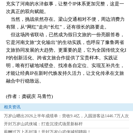
充实了河南的水浒叙事，让整个IP体系更加完整，这是一
次真正的双向赋能。
当然，挑战依然存在。梁山交通相对不便，周边消费力
有限，从“网红”走向“长红”，还有很长的路要走。
但这场跨省联动，已然成为假日文旅的一份亮眼答卷，
它是河南文旅“文化输出”的生动实践，也呼应了豫鲁两省
文旅协同发展的大趋势。更重要的是，它为全国传统文化I
P的创新活化、跨省文旅合作提供了宝贵样本。实践证
明，唯有打破地域壁垒、找准各自定位、实现互补共生，
才能让经典IP在新时代焕发持久活力，让文化传承在文旅
融合中行稳致远。
(作者：龚砚庆 马青竹)
相关资讯
万岁山晒出2026上半年成绩单：营收9.4亿，入园游客达1446.7万人次
开封万岁山武侠城：打造沉浸式场景新标杆
薪酬过万上不封顶！开封万岁山武侠城招聘啦！