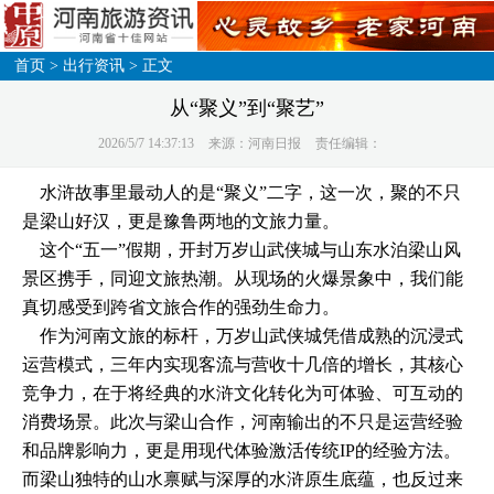
首页
>
出行资讯
> 正文
从“聚义”到“聚艺”
2026/5/7 14:37:13
来源：河南日报
责任编辑：
水浒故事里最动人的是“聚义”二字，这一次，聚的不只
是梁山好汉，更是豫鲁两地的文旅力量。
这个“五一”假期，开封万岁山武侠城与山东水泊梁山风
景区携手，同迎文旅热潮。从现场的火爆景象中，我们能
真切感受到跨省文旅合作的强劲生命力。
作为河南文旅的标杆，万岁山武侠城凭借成熟的沉浸式
运营模式，三年内实现客流与营收十几倍的增长，其核心
竞争力，在于将经典的水浒文化转化为可体验、可互动的
消费场景。此次与梁山合作，河南输出的不只是运营经验
和品牌影响力，更是用现代体验激活传统IP的经验方法。
而梁山独特的山水禀赋与深厚的水浒原生底蕴，也反过来