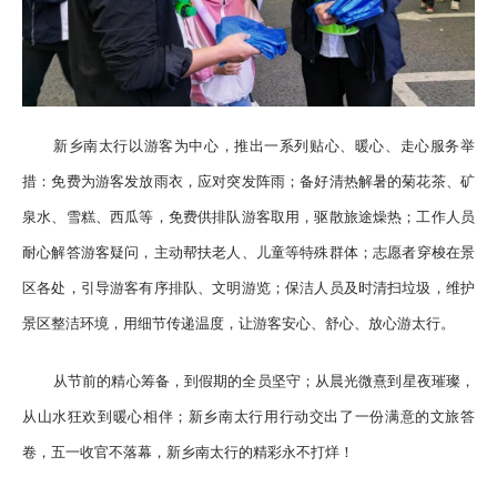
新乡南太行以游客为中心，推出一系列贴心、暖心、走心服务举
措：免费为游客发放雨衣，应对突发阵雨；备好清热解暑的菊花茶、矿
泉水、雪糕、西瓜等，免费供排队游客取用，驱散旅途燥热；工作人员
耐心解答游客疑问，主动帮扶老人、儿童等特殊群体；志愿者穿梭在景
区各处，引导游客有序排队、文明游览；保洁人员及时清扫垃圾，维护
景区整洁环境，用细节传递温度，让游客安心、舒心、放心游太行。
从节前的精心筹备，到假期的全员坚守；从晨光微熹到星夜璀璨，
从山水狂欢到暖心相伴；新乡南太行用行动交出了一份满意的文旅答
卷，五一收官不落幕，新乡南太行的精彩永不打烊！