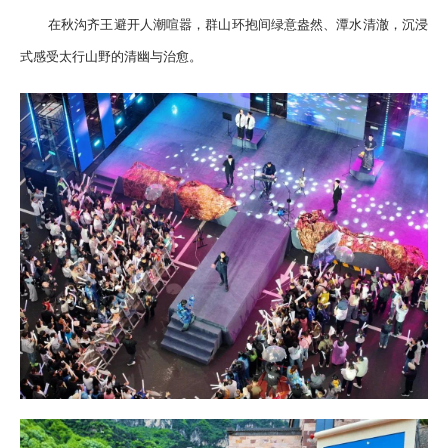
在秋沟齐王避开人潮喧嚣，群山环抱间绿意盎然、潭水清澈，沉浸
式感受太行山野的清幽与治愈。