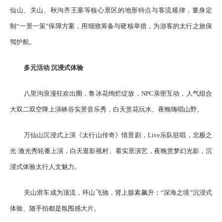
仙山、关山、秋沟齐王寨等核心景区的地形特点与客流规律，量身定
制“一景一策”保障方案，用细致筹备与硬核举措，为游客的太行之旅保
驾护航。
多元活动 沉浸式体验
八里沟浪漫狂欢出圈，鲁冰花绚烂绽放，NPC亲密互动，人气组合
大双二双空降上演峡谷实景音乐秀，白天赏花玩水、夜晚嗨唱山野。
万仙山沉浸式上演《太行山传奇》情景剧，Live乐队驻唱，北极之
光·激光秀轮番上演，白天逛影视村、看实景演艺，夜晚赏梦幻光影，沉
浸式体验太行人文魅力。
关山滑车成为顶流，环山飞驰，肾上腺素飙升；“深海之境”沉浸式
体验、随手拍都是氛围感大片。