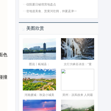
>>
信阳夏日秘境营地盘点
>>
尝地道美食、赏黄河壮阔，仲夏孟津一
美图欣赏
面色
图说丨柘城县：‌
太行大峡谷冰挂：“童
碰撞
河南虞城：秋染小城美
郑州：凉风徐来 人间最