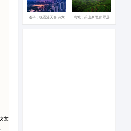
遂平：晚霞漫天卷 诗意
商城：茶山新雨后 翠屏
找文