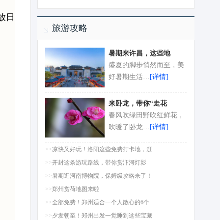
放日
旅游攻略
暑期来许昌，这些地
盛夏的脚步悄然而至，美
好暑期生活…
[详情]
来卧龙，带你“走花
春风吹绿田野吹红鲜花，
吹暖了卧龙…
[详情]
>>
凉快又好玩！洛阳这些免费打卡地，赶
>>
开封这条游玩路线，带你赏汴河灯影
>>
暑期逛河南博物院，保姆级攻略来了！
>>
郑州赏荷地图来啦
>>
全部免费！郑州适合一个人散心的6个
>>
夕发朝至！郑州出发一觉睡到这些宝藏