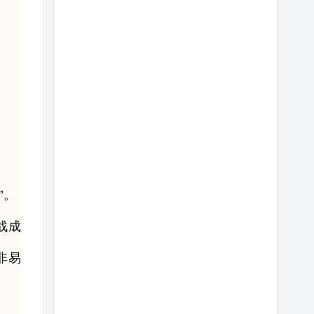
”。
战成
非易