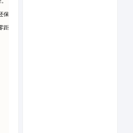
径。
还保
零距