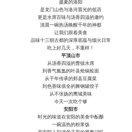
盛夏的洛阳
是龙门山色与洛河晨光的低语
更是水席百味与汤香四溢的邀约
清晨一碗热汤唤醒千年的神都
让我们跟着美食
品味十三朝古都的深厚底蕴与烟火日常
吃上好几天，不重样！
平顶山市
从汤香四溢的曹镇水席
到香气氤氲的叶县炝锅烩面
从千年传承的郏县豆腐菜
到色香味俱全的舞钢罐饺子
从不张扬的鹰城美味
今天一次吃个够
安阳市
时光的味道在安阳的美食中酝酿
一碗温热的粉浆饭