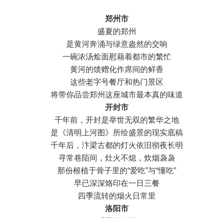
郑州市
盛夏的郑州
是黄河奔涌与绿意盎然的交响
一碗浓汤烩面慰藉着都市的繁忙
黄河的馈赠化作席间的鲜香
这些老字号餐厅和热门景区
将带你品尝郑州这座城市最本真的味道
开封市
千年前，开封是举世无双的繁华之地
是《清明上河图》所绘盛景的现实底稿
千年后，汴梁古都的灯火依旧彻夜长明
寻常巷陌间，灶火不熄，炊烟袅袅
那份根植于骨子里的“爱吃”与“懂吃”
早已深深烙印在一日三餐
四季流转的烟火日常里
洛阳市