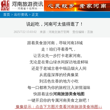
首页
>
出行资讯
> 正文
说起吃，河南可太值得逛了！
2025/7/22 15:03:02
来源：河南文旅厅官网
责任编辑：言旅
跟着美食游河南，寻味河南18城
走！咱们寻着香气，
让舌尖先一步打卡老家河南。
无论是在青山绿水间探访地道鲜味
还是于老城古巷中细品烟火人间
从底蕴深厚的经典豫菜
到活色生香的地方小吃
每一口都将为你的旅程注入浓情滋味
快跟着这份
河南旅游美食地图
一键开启你的专属河南美食之旅吧！
豫豫提示：点击下方图片查看河南旅游美食地图↓↓