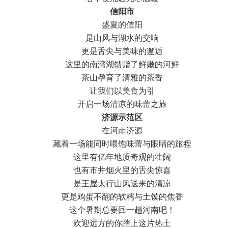
信阳市
盛夏的信阳
是山风与湖水的交响
更是舌尖与美味的邂逅
这里的南湾湖馈赠了鲜嫩的河鲜
茶山孕育了清雅的茶香
让我们以美食为引
开启一场清凉的味蕾之旅
济源示范区
在河南济源
藏着一场能同时喂饱味蕾与眼睛的旅程
这里有亿年地质奇观的壮阔
也有市井烟火里的舌尖惊喜
是王屋太行山风送来的清凉
更是鸡蛋不翻的软糯与土馍的焦香
这个暑期总要回一趟河南吧！
欢迎远方的你踏上这片热土