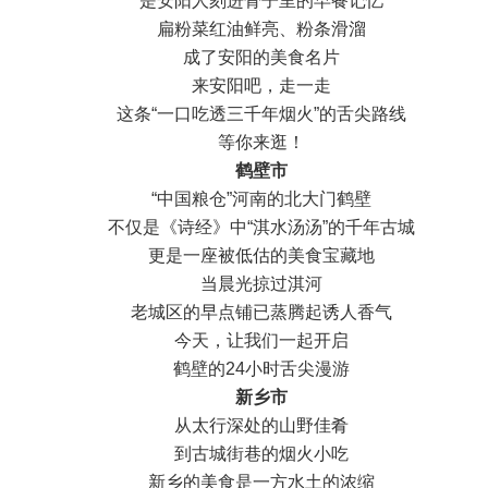
是安阳人刻进骨子里的早餐记忆
扁粉菜红油鲜亮、粉条滑溜
成了安阳的美食名片
来安阳吧，走一走
这条“一口吃透三千年烟火”的舌尖路线
等你来逛！
鹤壁市
“中国粮仓”河南的北大门鹤壁
不仅是《诗经》中“淇水汤汤”的千年古城
更是一座被低估的美食宝藏地
当晨光掠过淇河
老城区的早点铺已蒸腾起诱人香气
今天，让我们一起开启
鹤壁的24小时舌尖漫游
新乡市
从太行深处的山野佳肴
到古城街巷的烟火小吃
新乡的美食是一方水土的浓缩