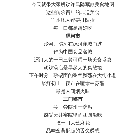
今天就带大家解锁许昌隐藏款美食地图
这些传承百年的非遗美食
连本地人都要排队抢
每一口都是超好吃
漯河市
沙河、澧河在漯河穿城而过
作为中国食品名城
漯河人的一日三餐可谓一场美食盛宴
胡辣汤店是早起人的集散地
正午时分，砂锅面的香气飘荡在大街小巷
华灯初上，夜市在喧嚣中苏醒
最是人间烟火味
三门峡市
尝一尝陕州十碗席
感受天井窑院里的团圆滋味
吃一口大营麻花
品味金黄酥脆的舌尖诱惑