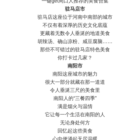
一键get周口人推荐的美食合集
驻马店市
驻马店这座位于河南中南部的城市
不仅有着深厚的历史文化底蕴
更藏着无数令人垂涎的地道美食
胡辣汤、确山凉粉、咸豆腐脑……
那些不可错过的驻马店特色美食
你打卡过几家？
南阳市
南阳这座城市的魅力
很大一部分就藏在那一道道
令人垂涎三尺的美食里
南阳人的“三餐四季”
满是烟火与温情
它让每一个生活在南阳的人
无论身处何方
回忆起这些美食
心中便涌起无尽温暖