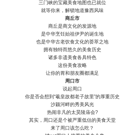
三门峡的宝藏美食地图也已就位
就等你来，解锁地道豫西风味
商丘市
商丘是商文化的发源地
是中华烹饪始祖伊尹的诞生地
也是中华古老饮食文化的荟萃之地
拥有独特而悠久的美食历史
诸多非遗美食各具特色
这份美食攻略
让你的胃和朋友圈都满足
周口市
说起周口
你是否会想到“羲皇故都老子故里”的厚重历史
沙颍河畔的秀美风光
热闹非凡的太昊陵庙会?
其实，周口还是个被严重低估的美食天堂
来了周口该怎么吃？