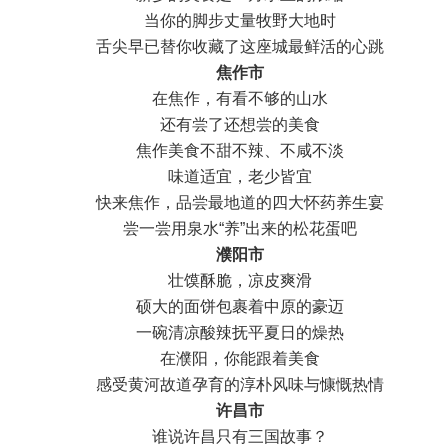
当你的脚步丈量牧野大地时
舌尖早已替你收藏了这座城最鲜活的心跳
焦作市
在焦作，有看不够的山水
还有尝了还想尝的美食
焦作美食不甜不辣、不咸不淡
味道适宜，老少皆宜
快来焦作，品尝最地道的四大怀药养生宴
尝一尝用泉水“养”出来的松花蛋吧
濮阳市
壮馍酥脆，凉皮爽滑
硕大的面饼包裹着中原的豪迈
一碗清凉酸辣抚平夏日的燥热
在濮阳，你能跟着美食
感受黄河故道孕育的淳朴风味与慷慨热情
许昌市
谁说许昌只有三国故事？