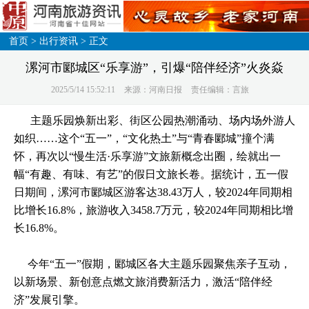
首页
>
出行资讯
> 正文
漯河市郾城区“乐享游”，引爆“陪伴经济”火炎焱
2025/5/14 15:52:11
来源：河南日报
责任编辑：言旅
主题乐园焕新出彩、街区公园热潮涌动、场内场外游人
如织……这个“五一”，“文化热土”与“青春郾城”撞个满
怀，再次以“慢生活·乐享游”文旅新概念出圈，绘就出一
幅“有趣、有味、有艺”的假日文旅长卷。据统计，五一假
日期间，漯河市郾城区游客达38.43万人，较2024年同期相
比增长16.8%，旅游收入3458.7万元，较2024年同期相比增
长16.8%。
今年“五一”假期，郾城区各大主题乐园聚焦亲子互动，
以新场景、新创意点燃文旅消费新活力，激活“陪伴经
济”发展引擎。