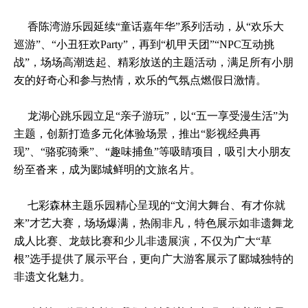
香陈湾游乐园延续“童话嘉年华”系列活动，从“欢乐大
巡游”、“小丑狂欢Party”，再到“机甲天团”“NPC互动挑
战”，场场高潮迭起、精彩放送的主题活动，满足所有小朋
友的好奇心和参与热情，欢乐的气氛点燃假日激情。
龙湖心跳乐园立足“亲子游玩”，以“五一享受漫生活”为
主题，创新打造多元化体验场景，推出“影视经典再
现”、“骆驼骑乘”、“趣味捕鱼”等吸睛项目，吸引大小朋友
纷至沓来，成为郾城鲜明的文旅名片。
七彩森林主题乐园精心呈现的“文润大舞台、有才你就
来”才艺大赛，场场爆满，热闹非凡，特色展示如非遗舞龙
成人比赛、龙鼓比赛和少儿非遗展演，不仅为广大“草
根”选手提供了展示平台，更向广大游客展示了郾城独特的
非遗文化魅力。