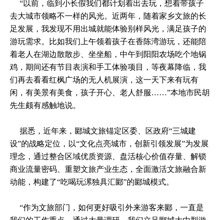
“以前，临到小长假我们都计划着出去玩，想着带孩子
去大城市领略不一样的风光。近两年，随着家乡文旅的长
足发展，我发现不用出城就能体验别样风光，满足孩子的
游玩需求。比如我们上午领着孩子在香陈湾游玩，还能陪
着老人在湖边散散步、坐坐船，中午到阳阳农场吃个地锅
鸡，期间还有节目表演和手工体验项目，等夜幕降临，我
们再去看看红枫广场的无人机展演，这一天下来有玩有
闲，有美景有美食，孩子开心、老人舒服……”本地市民胡
先生颇有感触地说。
据悉，近年来，郾城文旅锚定区委、区政府“三城建
设”的战略定位，以“文化点亮城市，创新引领发展”为发展
理念，通过整合区域优质资源、盘活核心价值存量、解锁
商业流量密码、重塑文旅产业生态，全面激活文旅融合新
动能，构建了“吃喝玩漯独具汇郾”的郾城模式。
“作为文旅部门，如何更好吸引外来游客来郾，一直是