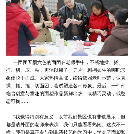
一团团五颜六色的面团在老师手中，不断地揉、搓、
捏、切、压、粘，再辅以镊子、刀片，栩栩如生的哪吒形
象便脱手而成。大家热情高涨，纷纷依照老师示范，认真
揉、搓、捏、切面团，尝试塑造各种形象。最后，一件件
饱含创意与童趣的面塑作品新鲜出炉，或精巧灵动，或憨
态可掬……
“我觉得特别有意义！以前我们景区也有非遗展示，但
都是请外面的老师来表演，我们只能看看热闹。这次不一
样，我们是真正参与到非遗技艺的学习中，学会了面塑和