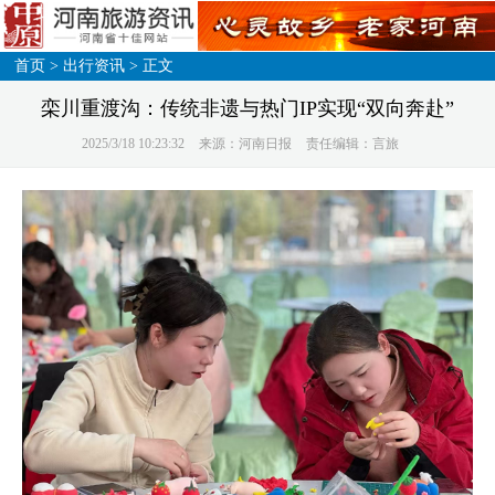
首页
>
出行资讯
> 正文
栾川重渡沟：传统非遗与热门IP实现“双向奔赴”
2025/3/18 10:23:32
来源：河南日报
责任编辑：言旅