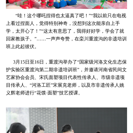
“哇！这个哪吒捏得也太逼真了吧！”“我以前只在电视
上看过捏面人，觉得特别神奇，没想到这次能亲自上手
学，太开心了！”“这太有意思了，我得好好学，学会了就
回家教孩子。”……一声声夸赞，在栾川重渡沟的非遗培训
班上此起彼伏。
3月15日至16日，重渡沟举办了“国家级河洛文化生态保
护实验区重渡沟第二期非遗培训班”，并邀请河南省民间文
艺家协会会员、宋氏面塑项目代表性传承人、市级非遗项
目传承人、“河洛工匠”宋展克老师，以及市非遗传承人姚
义辉老师进行“花馍·面塑”技艺授课。