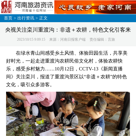
首页
>
出行资讯
> 正文
央视关注栾川重渡沟：非遗＋农耕，特色文化引客来
2023/10/15 9:09:15
来源：河南日报客户端
责任编辑：言旅
在绿水青山间感受乡土风情、体验田园生活，共享美
好时光，一起走进重渡沟农耕民俗文化村，体验农耕快
乐，感受乡村魅力……10月12日，CCTV-13《新闻直播
间》关注栾川，报道了重渡沟景区以“非遗＋农耕”的特色
文化，吸引众多游客。