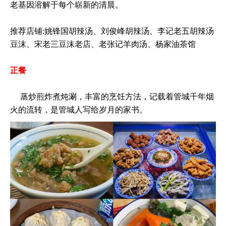
老基因溶解于每个崭新的清晨。
推荐店铺:姚锋国胡辣汤、刘俊峰胡辣汤、李记老五胡辣汤
豆沫、宋老三豆沫老店、老张记羊肉汤、杨家油茶馆
正餐
蒸炒煎炸煮炖涮，丰富的烹饪方法，记载着管城千年烟
火的流转，是管城人写给岁月的家书。