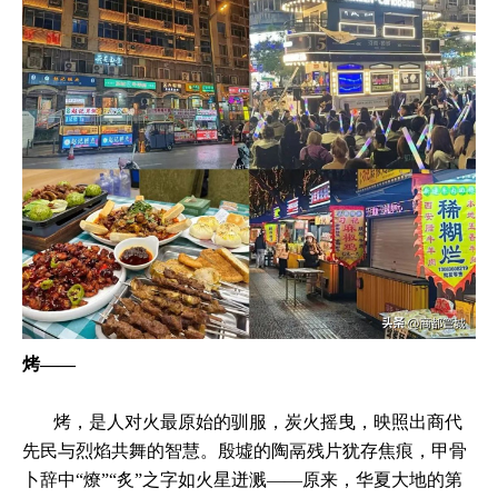
烤——
烤，是人对火最原始的驯服，炭火摇曳，映照出商代
先民与烈焰共舞的智慧。殷墟的陶鬲残片犹存焦痕，甲骨
卜辞中“燎”“炙”之字如火星迸溅——原来，华夏大地的第