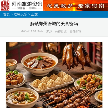
首页
>
吃喝玩乐
> 正文
解锁郑州管城的美食密码
2025/4/11 10:00:47
来源：商都管城
责任编辑：