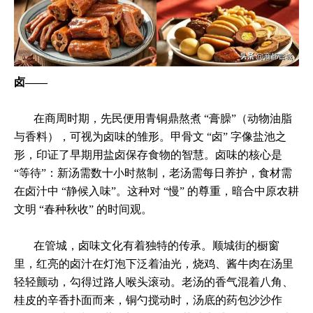
卤——
在商周时期，先民便用青铜鼎熬煮 “膏臊”（动物油脂
与香料），可视为卤味的雏形。甲骨文 “卤” 字像盐池之
形，印证了早期用盐卤保存食物的智慧。卤味的核心是
“等待”：新汤需数十小时熬制，老汤需每日养护，食材需
在卤汁中 “静候入味”。这种对 “慢” 的尊重，暗合中原农耕
文明 “春种秋收” 的时间观。
在管城，卤味文化有着独特的传承。顺城街的橱窗
里，红亮的卤汁在灯泡下泛着油光，烧鸡、酱牛肉在汤里
轻轻颤动，勾得过路人喉头滚动。老汤的香气混着八角、
桂皮的辛香扑面而来，铜勺搅动时，汤底的药包沙沙作