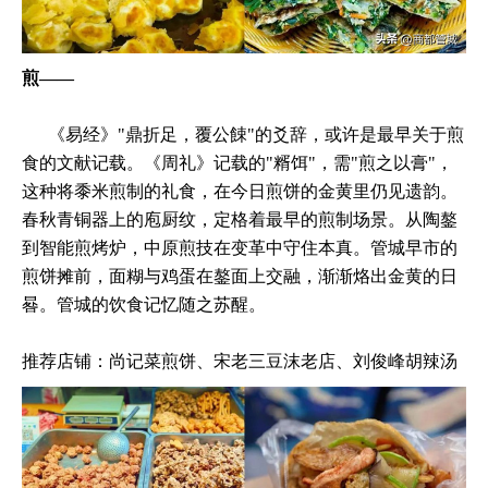
煎——
《易经》"鼎折足，覆公餗"的爻辞，或许是最早关于煎
食的文献记载。《周礼》记载的"糈饵"，需"煎之以膏"，
这种将黍米煎制的礼食，在今日煎饼的金黄里仍见遗韵。
春秋青铜器上的庖厨纹，定格着最早的煎制场景。从陶鏊
到智能煎烤炉，中原煎技在变革中守住本真。管城早市的
煎饼摊前，面糊与鸡蛋在鏊面上交融，渐渐烙出金黄的日
晷。管城的饮食记忆随之苏醒。
推荐店铺：尚记菜煎饼、宋老三豆沫老店、刘俊峰胡辣汤