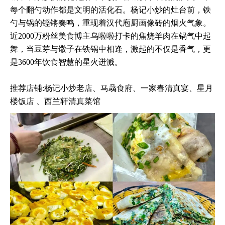
每个翻勺动作都是文明的活化石。杨记小炒的灶台前，铁
勺与锅的铿锵奏鸣，重现着汉代庖厨画像砖的烟火气象。
近2000万粉丝美食博主乌啦啦打卡的焦烧羊肉在锅气中起
舞，当豆芽与馓子在铁锅中相逢，激起的不仅是香气，更
是3600年饮食智慧的星火迸溅。
推荐店铺:杨记小炒老店、马骉食府、一家春清真宴、星月
楼饭店 、西兰轩清真菜馆