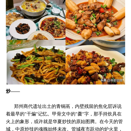
炒——
郑州商代遗址出土的青铜鬲，内壁残留的焦化层诉说
着最早的"干煸"记忆。甲骨文中的"爨"字，那手持炊具在
火上的象形，或许就是华夏炒技的原始图腾。在今天的管
城，中原炒技的魂魄始终未改。管城夜市跃动的炉火里，