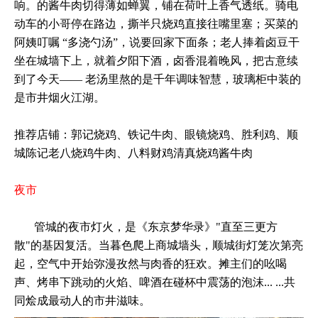
响。的酱牛肉切得薄如蝉翼，铺在荷叶上香气透纸。骑电
动车的小哥停在路边，撕半只烧鸡直接往嘴里塞；买菜的
阿姨叮嘱 “多浇勺汤”，说要回家下面条；老人捧着卤豆干
坐在城墙下上，就着夕阳下酒，卤香混着晚风，把古意续
到了今天—— 老汤里熬的是千年调味智慧，玻璃柜中装的
是市井烟火江湖。
推荐店铺：郭记烧鸡、铁记牛肉、眼镜烧鸡、胜利鸡、顺
城陈记老八烧鸡牛肉、八料财鸡清真烧鸡酱牛肉
夜市
管城的夜市灯火，是《东京梦华录》"直至三更方
散"的基因复活。当暮色爬上商城墙头，顺城街灯笼次第亮
起，空气中开始弥漫孜然与肉香的狂欢。摊主们的吆喝
声、烤串下跳动的火焰、啤酒在碰杯中震荡的泡沫... ...共
同烩成最动人的市井滋味。