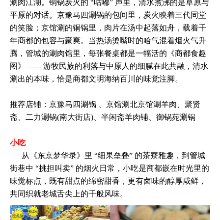
涮肉江湖。铜锅炭火的 “咕嘟” 声里，清水煮沸的是草原与
平原的对话。京豫马四涮锅的包间里，炭火映着三代同堂
的笑脸；京馆涮的铜锅里，肉片在汤中起落如舟，载着千
年商都的包容与豪爽。当热汤烫嘴时的哈气混着烟火气升
腾，管城的涮肉馆里，每张餐桌都是一幅活的《商都食趣
图》—— 游牧民族的利落与中原人的细腻在此共融，清水
涮出的本味，恰是商都文明海纳百川的味觉注脚。
推荐店铺：京豫马四涮锅 、京馆涮北京馆涮羊肉、聚贤
斋、二力涮锅(南大街店)、半闲斋羊肉铺、御锅苑涮锅
小吃
从《东京梦华录》里 “细果垒叠” 的茶寮雅趣，到管城
街巷中 “挑担叫卖” 的烟火日常，小吃是商都嵌在时光里的
味觉标点，既有甜点的绵密甜香，更有卤味的醇厚咸鲜，
共同织就老城舌尖上的千般风味。