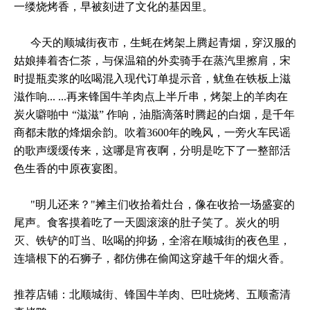
一缕烧烤香，早被刻进了文化的基因里。
今天的顺城街夜市，生蚝在烤架上腾起青烟，穿汉服的
姑娘捧着杏仁茶，与保温箱的外卖骑手在蒸汽里擦肩，宋
时提瓶卖浆的吆喝混入现代订单提示音，鱿鱼在铁板上滋
滋作响... ...再来锋国牛羊肉点上半斤串，烤架上的羊肉在
炭火噼啪中 “滋滋” 作响，油脂滴落时腾起的白烟，是千年
商都未散的烽烟余韵。吹着3600年的晚风，一旁火车民谣
的歌声缓缓传来，这哪是宵夜啊，分明是吃下了一整部活
色生香的中原夜宴图。
"明儿还来？"摊主们收拾着灶台，像在收拾一场盛宴的
尾声。食客摸着吃了一天圆滚滚的肚子笑了。炭火的明
灭、铁铲的叮当、吆喝的抑扬，全溶在顺城街的夜色里，
连墙根下的石狮子，都仿佛在偷闻这穿越千年的烟火香。
推荐店铺：北顺城街、锋国牛羊肉、巴吐烧烤、五顺斋清