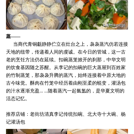
蒸——
当商代青铜甗静静伫立在灶台之上，袅袅蒸汽仿若连接
天地的纽带，传递着人间的虔诚。在今日的管城，这一古
老的烹饪方法仍在延续。扣碗蒸笼掀开的刹那，中华文明
的饮食基因随之苏醒。从李记的扣碗的巨大蒸屉到百姓家
的竹制蒸笼，那袅袅升腾的蒸汽，始终连接着中原大地的
古今味觉。酥肉在竹笼中经历着由刚至柔的蜕变，灌汤包
的汁水逐渐充盈... ...随着蒸汽一起氤氲的，是华夏文明的
活态记忆。
推荐店铺：老街坊清真李记传统扣碗、北大寺十大碗、杨
记灌汤包