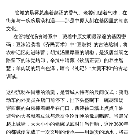
管城的晨雾总裹着熬汤的香气。老饕们循着气味，在
街角与一碗碗晨汤相遇——那是中原人刻在基因里的朝食
文化。
在管城的汤食谱系中，藏着中原文明最深邃的基因密
码：豆沫沿袭着《齐民要术》中"豆豉粥"的古法熬制，将
农耕记忆刻进味蕾；胡辣汤里厚重的胡椒，是汉唐丝绸之
路留下的味觉烙印，辛辣中暗藏《饮膳正要》的养生智
慧；羊肉汤的奶白色泽，暗合《礼记》"大羹不和"的古老
训诫。
这些流动在街巷的汤羹，是管城人特有的晨间仪式：骑电
动车的外卖员在店门前停下，扯下头盔喝下一碗胡辣汤；
穿西装的白领捧着碗坐在门口，西装袖口溅上点点羊油；
遛弯的大爷就着豆沫与老友争论昨晚的豫剧唱腔。当晨光
爬上城墙，大大小小的瓷碗见底时叮当作响，这座3600年
的都城便完成了一次文明的传承——用滚烫的汤水，将古