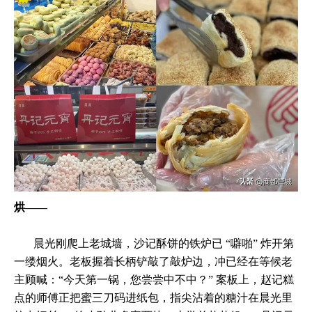
烘——
晨光刚爬上老城墙，沙记酥饼的铁炉已 “噼啪” 炸开第
一缕烟火。老板握着长柄铲敲了敲炉边，冲已经在等候老
主顾喊：“今天第一锅，您尝尝中不中？” 案板上，赵记糕
点的师傅正把蜜三刀码进纸包，指尖沾着的糖汁在晨光里