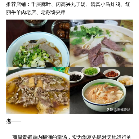
推荐店铺：千层麻叶、闪高兴丸子汤、清真小马炸鸡、红
丽牛羊肉老店、老彭饼夹串
煮——
商周青铜鼎内翻涌的羹汤，实为华夏先民对天地运行的