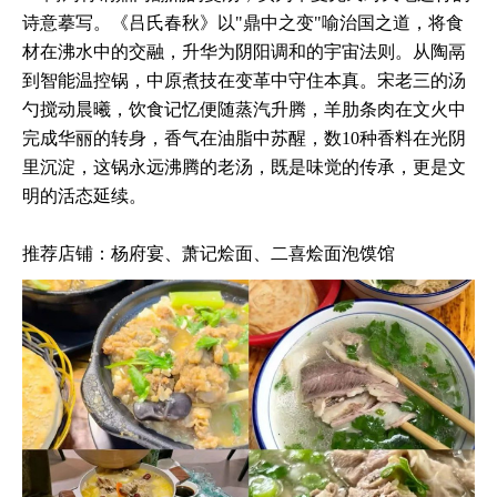
诗意摹写。《吕氏春秋》以"鼎中之变"喻治国之道，将食
材在沸水中的交融，升华为阴阳调和的宇宙法则。从陶鬲
到智能温控锅，中原煮技在变革中守住本真。宋老三的汤
勺搅动晨曦，饮食记忆便随蒸汽升腾，羊肋条肉在文火中
完成华丽的转身，香气在油脂中苏醒，数10种香料在光阴
里沉淀，这锅永远沸腾的老汤，既是味觉的传承，更是文
明的活态延续。
推荐店铺：杨府宴、萧记烩面、二喜烩面泡馍馆