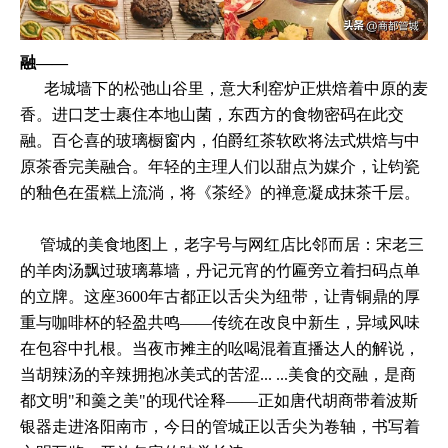
融——
老城墙下的松弛山谷里，意大利窑炉正烘焙着中原的麦
香。进口芝士裹住本地山菌，东西方的食物密码在此交
融。百仑喜的玻璃橱窗内，伯爵红茶软欧将法式烘焙与中
原茶香完美融合。年轻的主理人们以甜点为媒介，让钧瓷
的釉色在蛋糕上流淌，将《茶经》的禅意凝成抹茶千层。
管城的美食地图上，老字号与网红店比邻而居：宋老三
的羊肉汤飘过玻璃幕墙，丹记元宵的竹匾旁立着扫码点单
的立牌。这座3600年古都正以舌尖为纽带，让青铜鼎的厚
重与咖啡杯的轻盈共鸣——传统在改良中新生，异域风味
在包容中扎根。当夜市摊主的吆喝混着直播达人的解说，
当胡辣汤的辛辣拥抱冰美式的苦涩... ...美食的交融，是商
都文明"和羹之美"的现代诠释——正如唐代胡商带着波斯
银器走进洛阳南市，今日的管城正以舌尖为卷轴，书写着