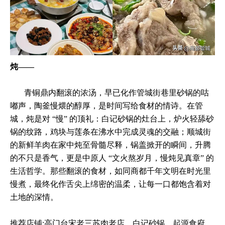
炖——
青铜鼎内翻滚的浓汤，早已化作管城街巷里砂锅的咕
嘟声，陶釜慢煨的醇厚，是时间写给食材的情诗。在管
城，炖是对 “慢” 的顶礼：白记砂锅的灶台上，炉火轻舔砂
锅的纹路，鸡块与莲条在沸水中完成灵魂的交融；顺城街
的新鲜羊肉在家中炖至骨髓尽释，锅盖掀开的瞬间，升腾
的不只是香气，更是中原人 “文火熬岁月，慢炖见真章” 的
生活哲学。那些翻滚的食材，如同商都千年文明在时光里
慢煮，最终化作舌尖上绵密的温柔，让每一口都饱含着对
土地的深情。
推荐店铺:高门台宋老三苏肉老店、白记砂锅、起源食府