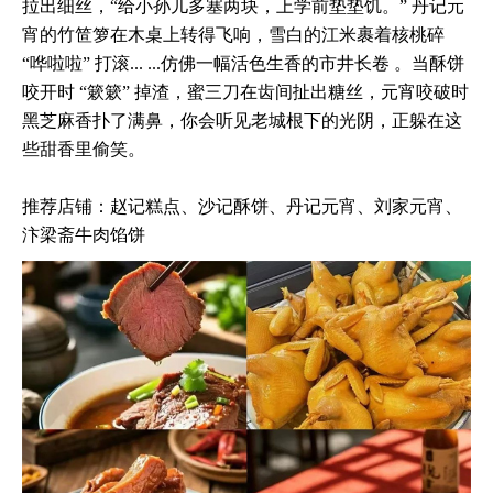
拉出细丝，“给小孙儿多塞两块，上学前垫垫饥。” 丹记元
宵的竹笸箩在木桌上转得飞响，雪白的江米裹着核桃碎
“哗啦啦” 打滚... ...仿佛一幅活色生香的市井长卷 。当酥饼
咬开时 “簌簌” 掉渣，蜜三刀在齿间扯出糖丝，元宵咬破时
黑芝麻香扑了满鼻，你会听见老城根下的光阴，正躲在这
些甜香里偷笑。
推荐店铺：赵记糕点、沙记酥饼、丹记元宵、刘家元宵、
汴梁斋牛肉馅饼