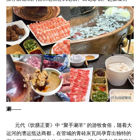
涮——
元代《饮膳正要》中 “聚手涮羊” 的游牧食俗，随着大
运河的漕运抵达商都，在管城的青砖灰瓦间孕育出独特的