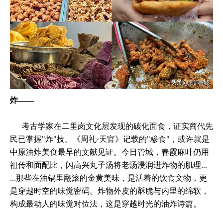
炸——
考古学家在二里岗文化层发现的碳化面食，证实商代先
民已掌握"炸"技。《周礼·天官》记载的"糁食"，或许就是
中原油炸美食最早的文献见证。今日管城，春霞麻叶仍用
祖传和面配比，闪高兴丸子汤将老汤浸润进炸物的肌理...
...那些在油锅里翻滚的金黄美味，是活着的饮食文物，更
是穿越时空的味觉密码。炸物外皮的酥脆与内里的绵软，
构成最动人的味觉对位法，这是穿越时光的油炸诗篇。