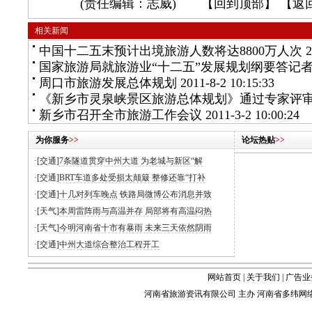
(责任编辑：志威) 【
回到顶部
】 【
返
相关新闻
中国十二五末预计出境旅游人数将达8800万人次
2
国家旅游局就旅游业“十二五”发展规划纲要答记
周口市旅游发展总体规划
2011-8-2 10:15:33
《新乡市灵泉峡景区旅游总体规划》通过专家评
新乡市召开全市旅游工作会议
2011-3-2 10:00:24
为你服务
>>
论坛热贴
>>
·[交通]
7条隧道贯穿中州大道 为老城与新区“解
·[交通]
BRT车道多处受损太颠簸 整修还靠“打补
·[交通]
十几对列车晚点 铁路局微博公布消息并致
·[天气]
本周雷阵雨与高温并存 局部将有高温闷热
·[天气]
今明河南省十市有暴雨 未来三天依然阴雨
·[交通]
中州大道综合整治工程开工
网站首页
|
关于我们
|
广告业
河南省旅游资讯有限公司 主办 河南省多纬